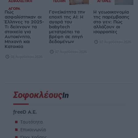
ΑΣΦΑΛΙΣΤΙΚΉ
TECHIN
ΑΓΟΡΈΣ
ΑΓΟΡΆ
Πώς
Γονεϊκότητα την
Η γεωοικονομία
ασφαλίστηκαν οι
εποχή της AI: Η
της παρέμβασης
Έλληνες το 2025-
αγορά του
στο γεν: Πώς
Τι δείχνουν τα
babytech
αλλάζουν οι
στοιχεία για
μετατρέπει τα
ισορροπίες
Αυτοκίνητο,
βρέφη σε πηγή
Μηχανή και
δεδομένων
07 Αυγούστου 2026
Κατοικία
07 Αυγούστου 2026
08 Αυγούστου 2026