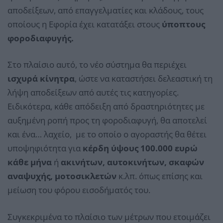
αποδείξεων, από επαγγελματίες και κλάδους, τους
οποίους η Εφορία έχει κατατάξει στους
ύποπτους
φοροδιαφυγής.
Στο πλαίσιο αυτό, το νέο σύστημα θα περιέχει
ισχυρά κίνητρα
, ώστε να καταστήσει δελεαστική τη
λήψη αποδείξεων από αυτές τις κατηγορίες.
Ειδικότερα, κάθε απόδειξη από δραστηριότητες με
αυξημένη ροπή προς τη φοροδιαφυγή, θα αποτελεί
και ένα… λαχείο, με το οποίο ο αγοραστής θα θέτει
υποψηφιότητα για
κέρδη ύψους 100.000 ευρώ
κάθε μήνα
ή
ακινήτων, αυτοκινήτων, σκαφών
αναψυχής, μοτοσικλετών
κ.λπ. όπως επίσης και
μείωση του φόρου εισοδήματός του.
Συγκεκριμένα το πλαίσιο των μέτρων που ετοιμάζει