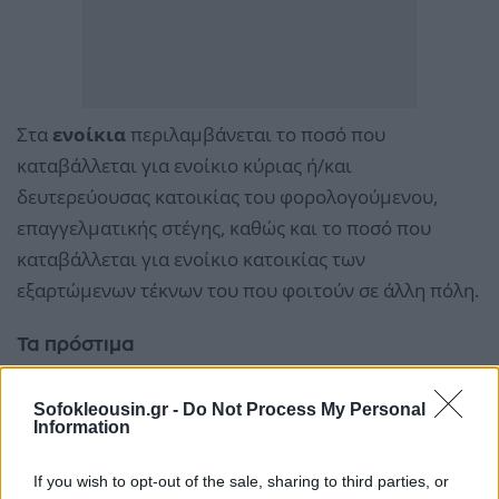
Στα
ενοίκια
περιλαμβάνεται το ποσό που
καταβάλλεται για ενοίκιο κύριας ή/και
δευτερεύουσας κατοικίας του φορολογούμενου,
επαγγελματικής στέγης, καθώς και το ποσό που
καταβάλλεται για ενοίκιο κατοικίας των
εξαρτώμενων τέκνων του που φοιτούν σε άλλη πόλη.
Τα πρόστιμα
Sofokleousin.gr -
Do Not Process My Personal
Information
If you wish to opt-out of the sale, sharing to third parties, or