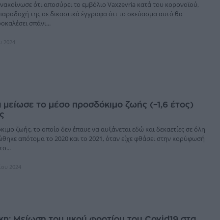
νακοίνωσε ότι αποσύρει το εμβόλιο Vaxzevria κατά του κορονοϊού,
 παραδοχή της σε δικαστικά έγγραφα ότι το σκεύασμα αυτό θα
καλέσει σπάνι...
υ 2024
 μείωσε το μέσο προσδόκιμο ζωής (–1,6 έτος)
ς
ιμο ζωής, το οποίο δεν έπαυε να αυξάνεται εδώ και δεκαετίες σε όλη
ώθηκε απότομα το 2020 και το 2021, όταν είχε φθάσει στην κορύφωσή
ο...
ίου 2024
η: Mείωση του ιικού φορτίου του Covid19 στα