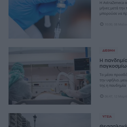
H AstraZeneca α
μήνες μετά την
μπορούσε να προ
10:00, 08 Μαΐο
ΔΙΕΘΝΉ
Η πανδημία
παγκοσμίω
Το μέσο προσδόκ
την υφήλιο, μει
της η πανδημία τ
06:47, 12 Μαρτ
ΥΓΕΊΑ
Θεσσαλονίκ