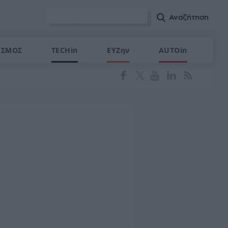
ΙΣΜΟΣ
TECHin
ΕΥΖην
AUTOin