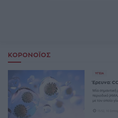
ΚΟΡΟΝOΪΌΣ
ΥΓΕΊΑ
Έρευνα: CO
Μία σημαντική 
περιοδικό JAMA,
με τον οποίο γίν.
15:52, 10 Σεπτ