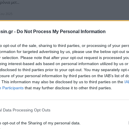
ρόνια μετ...
ίου 2025
sin.gr -
Do Not Process My Personal Information
νατοι από γρίπη την τελευταία εβδομάδα
to opt-out of the sale, sharing to third parties, or processing of your per
formation for targeted advertising by us, please use the below opt-out s
α παραμένει η θετικότητα για γρίπη στην κοινότητα, αύξηση
r selection. Please note that after your opt-out request is processed y
αναπνευστικός συγκυτιακός ιός-RSV, όπως και τα κρούσματα γριπώδους
eing interest-based ads based on personal information utilized by us or
ντίθεση με ...
disclosed to third parties prior to your opt-out. You may separately opt-
ρουαρίου 2025
losure of your personal information by third parties on the IAB’s list of
. This information may also be disclosed by us to third parties on the
IA
Participants
that may further disclose it to other third parties.
l Data Processing Opt Outs
ξιωματούχοι δικάζονται για σκάνδαλο της
ης πανδημίας
o opt-out of the Sharing of my personal data.
αξιωματούχοι του Βιετνάμ προσήχθησαν σήμερα ενώπιον δικαστηρίου