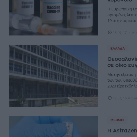
Η Ευρωπαϊκή Επ
ορισμένες λεπτ
19 στη διάρκεια 
13:49, 17 Ιουλ
ΕΛΛΆΔΑ
Θεσσαλονίκ
σε οίκο ευ
Με την εξέταση
των των υπευθύ
2020 είχε εκδηλ
12:53, 16 Μαΐο
MEDSIN
Η AstraZen