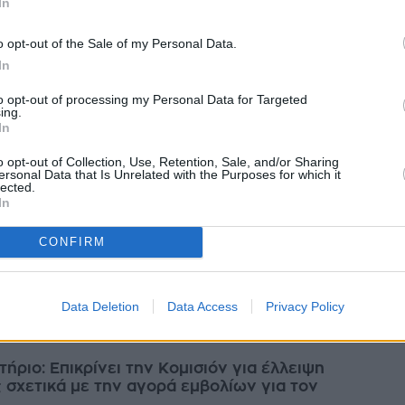
In
αίσιο δίκης για διαφθορά, υπόθεση συνδεόμενη με τις πτήσεις
πολιτών της ...
o opt-out of the Sale of my Personal Data.
μβρίου 2024
In
to opt-out of processing my Personal Data for Targeted
ing.
In
νέες εισαγωγές με covid-19 και 17 θάνατοι
o opt-out of Collection, Use, Retention, Sale, and/or Sharing
ersonal Data that Is Unrelated with the Purposes for which it
πεδο παραμένει η θετικότητα για SARS-CoV2 στην κοινότητα, σύμφωνα
lected.
αία επιδημιολογική έκθεση του ΕΟΔΥ. Επίσης, σε πολύ χαμηλά επίπεδα,
In
CONFIRM
βρίου 2024
Data Deletion
Data Access
Privacy Policy
ήριο: Επικρίνει την Κομισιόν για έλλειψη
 σχετικά με την αγορά εμβολίων για τον