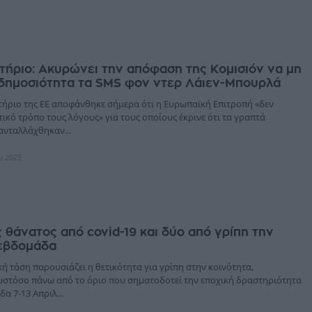
ήριο: Ακυρώνει την απόφαση της Κομισιόν να μη
 δημοσιότητα τα SMS φον ντερ Λάιεν-Μπουρλά
στήριο της ΕΕ αποφάνθηκε σήμερα ότι η Ευρωπαϊκή Επιτροπή «δεν
τικό τρόπο τους λόγους» για τους οποίους έκρινε ότι τα γραπτά
ανταλλάχθηκαν...
υ 2025
 θάνατος από covid-19 και δύο από γρίπη την
 εβδομάδα
ή τάση παρουσιάζει η θετικότητα για γρίπη στην κοινότητα,
στόσο πάνω από το όριο που σηματοδοτεί την εποχική δραστηριότητα
δα 7-13 Απριλ...