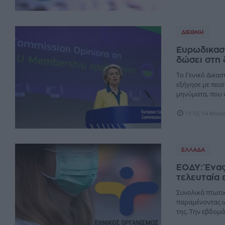
ΔΙΕΘΝΉ
Ευρωδικαστ
δώσει στη
Το Γενικό Δικα
εξήγησε με πεισ
μηνύματα, που 
11:59, 14 Μαΐο
ΕΛΛΆΔΑ
ΕΟΔΥ: Ένας
τελευταία
Συνολικά πτωτικ
παραμένοντας ω
της. Την εβδομά