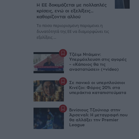
Η ΕΕ δοκιμάζεται με πολλαπλές
κρίσεις, ενώ οι εξελίξεις...
καθορίζονται αλλού
Το πόσο περιορισμένη παραμένει η
δυνατότητά της ΕΕ να διαμορφώνει τις
εξελίξεις ...
Τζέιμι Ντάιμον:
Υπερμόχλευση στις αγορές
– «Κάποιος θα τις
αναστατώσει» (+video)
Σε πανικό οι υπερπλούσιοι
Κινέζοι: Φόρος 20% στα
υπεράκτια καταπιστεύματα
Βινίσιους Τζούνιορ στην
Άρσεναλ: Η μεταγραφή που
θα αλλάξει την Premier
League