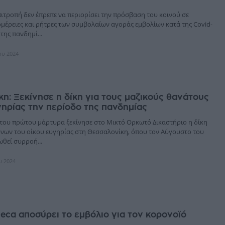
ιτροπή δεν έπρεπε να περιορίσει την πρόσβαση του κοινού σε
ομέρειες και ρήτρες των συμβολαίων αγοράς εμβολίων κατά της Covid-
της πανδημί...
ίου 2024
η: Ξεκίνησε η δίκη για τους μαζικούς θανάτους
γηρίας την περίοδο της πανδημίας
 του πρώτου μάρτυρα ξεκίνησε στο Μικτό Ορκωτό Δικαστήριο η δίκη
νων του οίκου ευγηρίας στη Θεσσαλονίκη, όπου τον Αύγουστο του
ωθεί συρροή...
υ 2024
eca αποσύρει το εμβόλιο για τον κορονοϊό