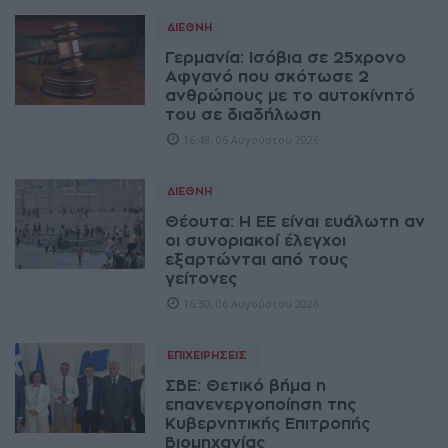
ΔΙΕΘΝΉ
Γερμανία: Ισόβια σε 25χρονο
Αφγανό που σκότωσε 2
ανθρώπους με το αυτοκίνητό
του σε διαδήλωση
16:48, 06 Αυγούστου 2026
ΔΙΕΘΝΉ
Θέουτα: Η ΕΕ είναι ευάλωτη αν
οι συνοριακοί έλεγχοι
εξαρτώνται από τους
γείτονες
16:30, 06 Αυγούστου 2026
ΕΠΙΧΕΙΡΉΣΕΙΣ
ΣΒΕ: Θετικό βήμα η
επανενεργοποίηση της
Κυβερνητικής Επιτροπής
Βιομηχανίας