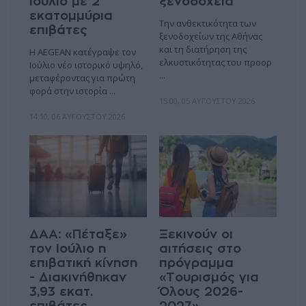
Ιούλιο με 2
ξενοδοχεία
εκατομμύρια
Την ανθεκτικότητα των
επιβάτες
ξενοδοχείων της Αθήνας
και τη διατήρηση της
Η AEGEAN κατέγραψε τον
ελκυστικότητας του προορ
Ιούλιο νέο ιστορικό υψηλό,
...
μεταφέροντας για πρώτη
φορά στην ιστορία ...
15:00, 05 ΑΥΓΟΎΣΤΟΥ 2026
14:10, 06 ΑΥΓΟΎΣΤΟΥ 2026
ΔΑΑ: «Πέταξε»
Ξεκινούν οι
τον Ιούλιο η
αιτήσεις στο
επιβατική κίνηση
πρόγραμμα
- Διακινήθηκαν
«Τουρισμός για
3,93 εκατ.
Όλους 2026-