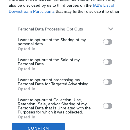
...
also be disclosed by us to third parties on the
IAB’s List of
Downstream Participants
that may further disclose it to other
Ελλάδα
-
06 Αυγούστου 2026
third parties.
Στ. Παπασταύρου: Άμεσα έργα
Personal Data Processing Opt Outs
προστασίας και αναδάσωση
στη δυτική Αττική
I want to opt-out of the Sharing of my
personal data.
Η άμεση προστασία της Δυτικής
Opted In
Αττικής μετά τη μεγάλη πυρκαγιά, η ...
Ελλάδα
-
06 Αυγούστου 2026
I want to opt-out of the Sale of my
Personal Data.
Opted In
Η Β. Κορέα εξαπέλυσε βλήμα
προς τη θάλασσα της
I want to opt-out of processing my
Ιαπωνίας
Personal Data for Targeted Advertising.
Opted In
Η Βόρεια Κορέα εξαπέλυσε σήμερα
βλήμα προς τη θάλασσα ανατολικά τ ...
I want to opt-out of Collection, Use,
Διεθνή
-
06 Αυγούστου 2026
Retention, Sale, and/or Sharing of my
Personal Data that Is Unrelated with the
Purposes for which it was collected.
Opted In
ΔΗΜΟΦΙΛΗ ΑΡΘΡΑ
CONFIRM