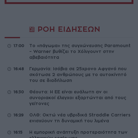
ΡΟΗ ΕΙΔΗΣΕΩΝ
Το «πάγωμα» της συγχώνευσης Paramount
17:00
– Warner βυθίζει το Χόλιγουντ στην
αβεβαιότητα
Γερμανία: Ισόβια σε 25χρονο Αφγανό που
16:48
σκότωσε 2 ανθρώπους με το αυτοκίνητό
του σε διαδήλωση
Θέουτα: Η ΕΕ είναι ευάλωτη αν οι
16:30
συνοριακοί έλεγχοι εξαρτώνται από τους
γείτονες
ΟΛΘ: Οκτώ νέα υβριδικά Straddle Carriers
16:29
ενισχύουν τη δυναμική του λιμένα
Η εμπορική ανάπτυξη προτεραιότητα των
16:15
ελληνικών scale-ups