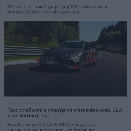
Η Denza, η premium θυγατρική της BYD, άνοιξε επίσημα
τις παραγγελίες του ολοκαίνουργιου De ...
13:24, 06 ΑΥΓΟΎΣΤΟΥ 2026
Πώς απέδωσε η ηλεκτρική Mercedes-AMG CLA
στο Nürburgring;
Η νέα Mercedes-AMG CLA 45 4MATIC+ πέτυχε ένα
σημαντικό ορόσημο στην ιστορική πίστα του Nür ...