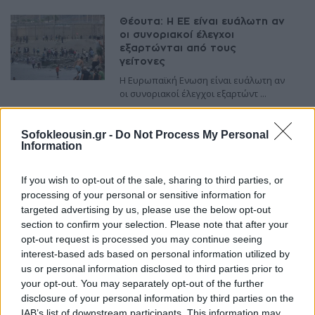
Θέουτα: Η ΕΕ είναι ευάλωτη αν
οι συνοριακοί έλεγχοι
εξαρτώνται από τους
γείτονες
Η Ευρωπαϊκή Ενωση είναι ευάλωτη αν
οι συνοριακοί έλεγχοι εξαρτώντ ...
Διεθνή
-
06 Αυγούστου 2026
Sofokleousin.gr -
Do Not Process My Personal
Καστοριά: Έκτακτα μέτρα για
Information
την καταστολή της ευλογιάς
των προβάτων
If you wish to opt-out of the sale, sharing to third parties, or
Έκτακτα μέτρα για την καταστολή της
processing of your personal or sensitive information for
διασποράς της ευλογιάς των πρ ...
targeted advertising by us, please use the below opt-out
Ελλάδα
-
06 Αυγούστου 2026
section to confirm your selection. Please note that after your
opt-out request is processed you may continue seeing
interest-based ads based on personal information utilized by
Στη φυλακή ο 26χρονος
Αφγανός για τη δολοφονία
us or personal information disclosed to third parties prior to
της Βρετανίδας
your opt-out. You may separately opt-out of the further
disclosure of your personal information by third parties on the
Προσωρινά κρατούμενος κρίθηκε ο
26χρονος πυγμάχος που οδηγήθηκε σ
IAB’s list of downstream participants. This information may