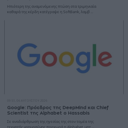
Hπιότερη της αναμενόμενης πτώση στα τριμηνιαία
καθαρά της κέρδη κατέγραψε η SoftBank, λαμβ ...
09:51, 06 ΑΥΓΟΎΣΤΟΥ 2026
Google: Πρόεδρος της DeepMind και Chief
Scientist της Alphabet o Hassabis
Σε αναδιάρθρωση της ηγεσίας της στον τομέα της
τεχνητής νοημοσύνης προχωρά η Alphabet, μητ ...