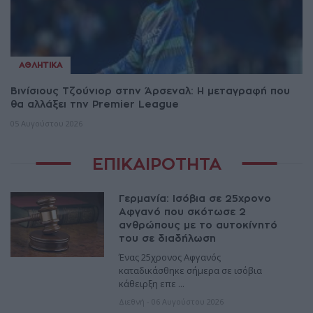
ΑΘΛΗΤΙΚΆ
Βινίσιους Τζούνιορ στην Άρσεναλ: Η μεταγραφή που
θα αλλάξει την Premier League
05 Αυγούστου 2026
ΕΠΙΚΑΙΡΌΤΗΤΑ
Γερμανία: Ισόβια σε 25χρονο
Αφγανό που σκότωσε 2
ανθρώπους με το αυτοκίνητό
του σε διαδήλωση
Ένας 25χρονος Αφγανός
καταδικάσθηκε σήμερα σε ισόβια
κάθειρξη επε ...
Διεθνή
-
06 Αυγούστου 2026