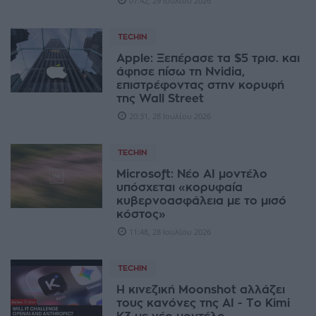
07:42, 29 Ιουλίου 2026
TECHIN
Apple: Ξεπέρασε τα $5 τρισ. και
άφησε πίσω τη Nvidia,
επιστρέφοντας στην κορυφή
της Wall Street
20:31, 28 Ιουλίου 2026
TECHIN
Microsoft: Νέο AI μοντέλο
υπόσχεται «κορυφαία
κυβερνοασφάλεια με το μισό
κόστος»
11:48, 28 Ιουλίου 2026
TECHIN
Η κινεζική Moonshot αλλάζει
τους κανόνες της AI - Το Kimi