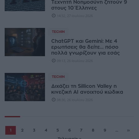
Τεχνητή Νοημοσύνη ζητούν 9
στους 10 Έλληνες
14:32, 27 Ιουλίου 2026
TECHIN
ChatGPT και Gemini: Με 4
ερωτήσεις θα δείτε... πόσο
πολλά γνωρίζουν για εσάς
09:13, 26 Ιουλίου 2026
TECHIN
Διχάζει τη Sillicon Valley η
κινεζική AI ανοιχτού κώδικα
08:36, 26 Ιουλίου 2026
1
2
3
4
5
6
7
8
9
...
››
Τελευταία »