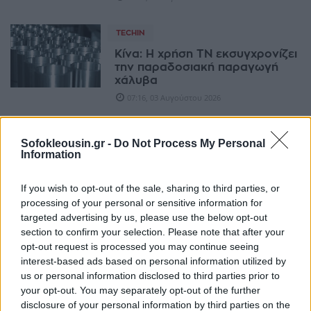
TECHIN
Κίνα: Η χρήση ΤΝ εκσυγχρονίζει
την παραδοσιακή παραγωγή
χάλυβα
07:16, 03 Αυγούστου 2026
TECHIN
Sofokleousin.gr -
Do Not Process My Personal
Information
ΕΚΤ: ΤΝ δύο ταχυτήτων στην
Ελλάδα - Πρωταθλητές οι
μεγάλοι, πίσω οι ΜμΕ
If you wish to opt-out of the sale, sharing to third parties, or
11:50, 02 Αυγούστου 2026
processing of your personal or sensitive information for
targeted advertising by us, please use the below opt-out
section to confirm your selection. Please note that after your
TECHIN
opt-out request is processed you may continue seeing
Με εφαρμογές Τεχνητής
interest-based ads based on personal information utilized by
Νοημοσύνης ενισχύεται η
us or personal information disclosed to third parties prior to
λειτουργία της Βουλής
your opt-out. You may separately opt-out of the further
10:29, 02 Αυγούστου 2026
disclosure of your personal information by third parties on the