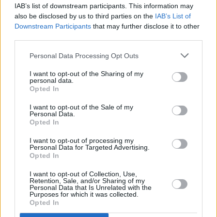
IAB’s list of downstream participants. This information may
also be disclosed by us to third parties on the
IAB’s List of
TECHIN
Downstream Participants
that may further disclose it to other
Worldbridge (Paylink):
third parties.
Ανιχνεύθηκε παραβίαση σε
συστήματα - "Καμία επίπτωση
Personal Data Processing Opt Outs
στις συναλλαγές"
15:36, 01 Αυγούστου 2026
I want to opt-out of the Sharing of my
personal data.
Opted In
TECHIN
I want to opt-out of the Sale of my
Έρευνα: Οι χρήστες Mac είναι
Personal Data.
περισσότερο εκτεθειμένοι σε
Opted In
κυβερνοαπειλές
I want to opt-out of processing my
07:59, 01 Αυγούστου 2026
Personal Data for Targeted Advertising.
Opted In
TECHIN
I want to opt-out of Collection, Use,
Retention, Sale, and/or Sharing of my
Επενδύσεις 300 εκατ. ευρώ
Personal Data that Is Unrelated with the
στην Ελλάδα για διαστημική
Purposes for which it was collected.
τεχνολογία
Opted In
14:02, 31 Ιουλίου 2026