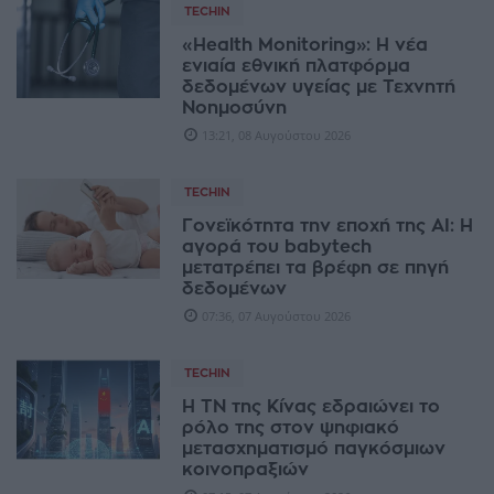
TECHIN
«Health Monitoring»: Η νέα
ενιαία εθνική πλατφόρμα
δεδομένων υγείας με Τεχνητή
Νοημοσύνη
13:21, 08 Αυγούστου 2026
TECHIN
Γονεϊκότητα την εποχή της AI: Η
αγορά του babytech
μετατρέπει τα βρέφη σε πηγή
δεδομένων
07:36, 07 Αυγούστου 2026
TECHIN
Η ΤΝ της Κίνας εδραιώνει το
ρόλο της στον ψηφιακό
μετασχηματισμό παγκόσμιων
κοινοπραξιών