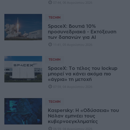
07:44, 06 Αυγούστου 2026
TECHIN
SpaceX: Βουτιά 10%
προσυνεδριακά - Εκτόξευση
των δαπανών για AI
11:41, 05 Αυγούστου 2026
TECHIN
SpaceX: Το τέλος του lockup
μπορεί να κάνει ακόμα πιο
«άγρια» τη μετοχή
07:59, 04 Αυγούστου 2026
TECHIN
Kaspersky: Η «Οδύσσεια» του
Νόλαν εμπνέει τους
κυβερνοεγκληματίες
06:59, 04 Αυγούστου 2026