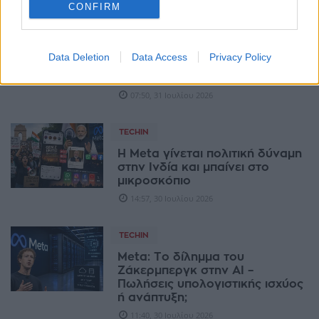
CONFIRM
TECHIN
Γιατί ο Τιμ Κουκ θεωρεί την
Data Deletion
Data Access
Privacy Policy
υβριδική AI της Apple
«ανταγωνιστικό πλεονέκτημα»
07:50, 31 Ιουλίου 2026
TECHIN
Η Meta γίνεται πολιτική δύναμη
στην Ινδία και μπαίνει στο
μικροσκόπιο
14:57, 30 Ιουλίου 2026
TECHIN
Meta: Το δίλημμα του
Ζάκερμπεργκ στην AI –
Πωλήσεις υπολογιστικής ισχύος
ή ανάπτυξη;
11:40, 30 Ιουλίου 2026