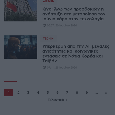
ΔΙΕΘΝΉ
Κίνα: Άνω των προσδοκιών η
ανάπτυξη στη μεταποίηση τον
Ιούνιο χάρη στην τεχνολογία
06:37, 30 Ιουνίου 2026
TECHIN
Υπερκέρδη από την AI, μεγάλες
ανισότητες και κοινωνικές
εντάσεις σε Νότια Κορέα και
Ταϊβάν
07:41, 28 Ιουνίου 2026
1
2
3
4
5
6
7
8
9
...
››
Τελευταία »