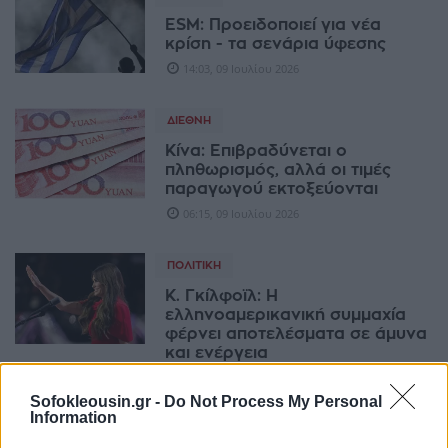
ESM: Προειδοποιεί για νέα
κρίση - τα σενάρια ύφεσης
14:03, 09 Ιουλίου 2026
ΔΙΕΘΝΉ
Κίνα: Επιβραδύνεται ο
πληθωρισμός, αλλά οι τιμές
παραγωγού εκτοξεύονται
06:15, 09 Ιουλίου 2026
ΠΟΛΙΤΙΚΉ
Κ. Γκίλφοϊλ: Η
ελληνοαμερικανική συμμαχία
φέρνει αποτελέσματα σε άμυνα
και ενέργεια
18:52, 08 Ιουλίου 2026
Sofokleousin.gr -
Do Not Process My Personal
Information
ΟΙΚΟΝΟΜΊΑ