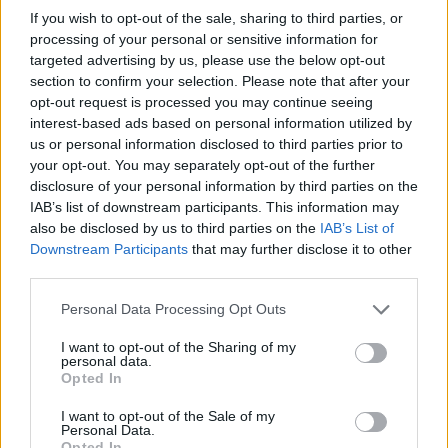
Έκρηξη ξένων άμεσων
If you wish to opt-out of the sale, sharing to third parties, or
επενδύσεων το 2025 – Αλλάζει
processing of your personal or sensitive information for
το μείγμα
targeted advertising by us, please use the below opt-out
11:46, 08 Ιουλίου 2026
section to confirm your selection. Please note that after your
opt-out request is processed you may continue seeing
interest-based ads based on personal information utilized by
ΠΟΛΙΤΙΚΉ
us or personal information disclosed to third parties prior to
Το μεγάλο ευρωπαϊκό
your opt-out. You may separately opt-out of the further
παράδοξο: Ενότητα στο ΝΑΤΟ,
disclosure of your personal information by third parties on the
πολιτική διάλυση στο
IAB’s list of downstream participants. This information may
εσωτερικό
also be disclosed by us to third parties on the
IAB’s List of
06:55, 08 Ιουλίου 2026
Downstream Participants
that may further disclose it to other
third parties.
ΟΙΚΟΝΟΜΊΑ
Personal Data Processing Opt Outs
ΥΠΕΞ και ΕΒΕΑ υπέγραψαν
Μνημόνιο Συνεργασίας για την
I want to opt-out of the Sharing of my
ενίσχυση της εξωστρέφειας
personal data.
Opted In
17:26, 06 Ιουλίου 2026
I want to opt-out of the Sale of my
Personal Data.
ΕΠΙΧΕΙΡΉΣΕΙΣ
Opted In