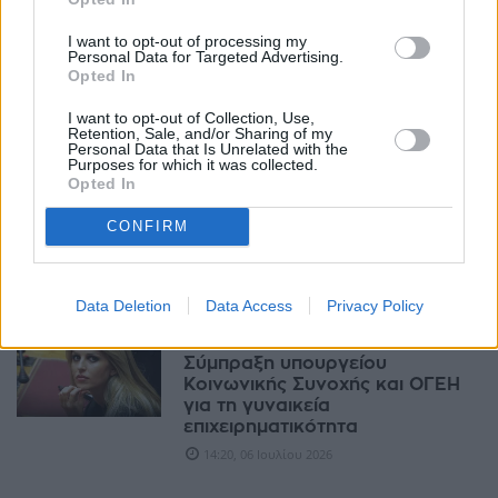
Nestlé Ελλάς: Άνοδος 11% στον
I want to opt-out of processing my
τζίρο το 2025, αλλά ισχυρή
Personal Data for Targeted Advertising.
πίεση στα κέρδη λόγω κόστους
Opted In
17:25, 06 Ιουλίου 2026
I want to opt-out of Collection, Use,
Retention, Sale, and/or Sharing of my
Personal Data that Is Unrelated with the
ΠΟΛΙΤΙΚΉ
Purposes for which it was collected.
ΠΑΣΟΚ: Συνάντηση με την
Opted In
Ένωση Σούπερ Μάρκετ
Ελλάδας για την ακρίβεια και
CONFIRM
την αγορά
15:44, 06 Ιουλίου 2026
Data Deletion
Data Access
Privacy Policy
ΟΙΚΟΝΟΜΊΑ
Σύμπραξη υπουργείου
Κοινωνικής Συνοχής και ΟΓΕΗ
για τη γυναικεία
επιχειρηματικότητα
14:20, 06 Ιουλίου 2026