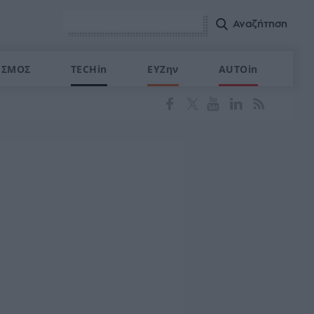
ΙΣΜΟΣ
TECHin
ΕΥΖην
AUTOin