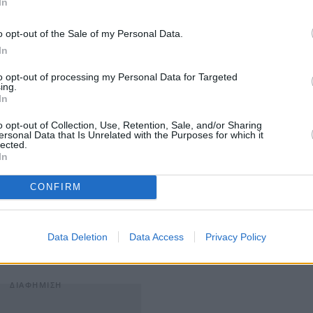
In
o opt-out of the Sale of my Personal Data.
In
to opt-out of processing my Personal Data for Targeted
ing.
 και θυρίδων προβλέφθηκε από τον ν. 4637/2019, που
In
βριο, με διάταξη του οποίου τέθηκαν
ασφυκτικοί
o opt-out of Collection, Use, Retention, Sale, and/or Sharing
 αρχές
για την εκδίκαση των συγκεκριμένων υποθέσεων.
ersonal Data that Is Unrelated with the Purposes for which it
lected.
In
οιήσεις Ποινικού Κώδικα, Κώδικα Ποινικής Δικονομίας
CONFIRM
η δέσμευση των περιουσιακών στοιχείων των προσώπων
 μπορεί να παρατείνεται πέραν των 18 μηνών
, με
ύει και για την προσωποκράτηση, όταν διαπράττονται
Data Deletion
Data Access
Privacy Policy