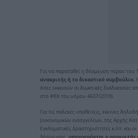
Για να παραταθεί η δέσμευση πέραν του
ανακριτής ή το δικαστικό συμβούλιο.
Η
όσες εκκινούν οι διωκτικές διαδικασίες 
στο ΦΕΚ του νόμου 4637/2019).
Για τις παλαιές υποθέσεις, εκείνες δηλα
(οικονομικών εισαγγελέων, της Αρχής Κ
Εγκληματικές Δραστηριότητες κ.λπ. και ο
δέσμευσης,
υποχρεούνται ο ανακριτής 