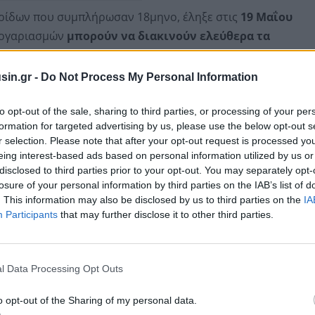
ρίδων που συμπλήρωσαν 18μηνο, έληξε στις
19 Μαΐου
 λογαριασμών
μπορούν να διακινούν ελεύθερα τα
σμών σε ελληνικές και ξένες τράπεζες όπως και το
sin.gr -
Do Not Process My Personal Information
ράστιας έκτασης φοροδιαφυγής, είσπραξη μίζας,
to opt-out of the sale, sharing to third parties, or processing of your per
formation for targeted advertising by us, please use the below opt-out s
 οποίοι αποκτούν ξανά πρόσβαση στους λογαριασμούς
r selection. Please note that after your opt-out request is processed y
ι και όσοι βρίσκονται στις
λίστες Λαγκάρντ,
eing interest-based ads based on personal information utilized by us or
ων,
ή είναι εμπλεκόμενοι και κατηγορούμενοι για τις
disclosed to third parties prior to your opt-out. You may separately opt-
ν προγραμμάτων κ.λπ.
losure of your personal information by third parties on the IAB’s list of
. This information may also be disclosed by us to third parties on the
IA
Participants
that may further disclose it to other third parties.
l Data Processing Opt Outs
o opt-out of the Sharing of my personal data.