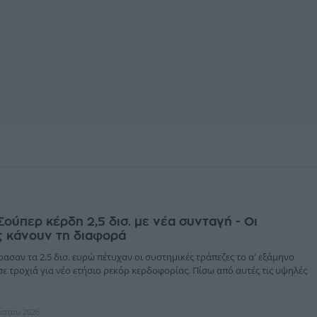
Σούπερ κέρδη 2,5 δισ. με νέα συνταγή - Οι
ς κάνουν τη διαφορά
ασαν τα 2,5 δισ. ευρώ πέτυχαν οι συστημικές τράπεζες το α' εξάμηνο
σε τροχιά για νέο ετήσιο ρεκόρ κερδοφορίας. Πίσω από αυτές τις υψηλές
ύστου 2026