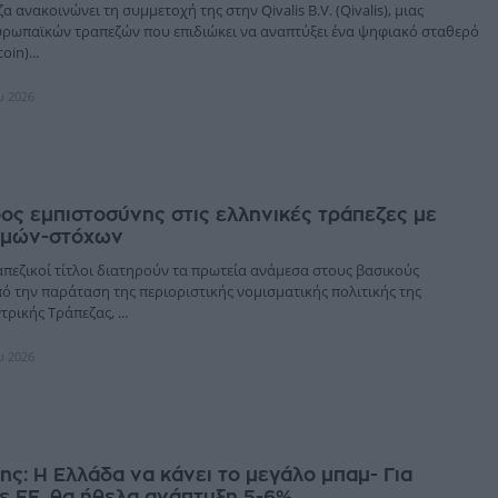
 ανακοινώνει τη συμμετοχή της στην Qivalis B.V. (Qivalis), μιας
υρωπαϊκών τραπεζών που επιδιώκει να αναπτύξει ένα ψηφιακό σταθερό
oin)...
υ 2026
ς εμπιστοσύνης στις ελληνικές τράπεζες με
τιμών-στόχων
απεζικοί τίτλοι διατηρούν τα πρωτεία ανάμεσα στους βασικούς
ό την παράταση της περιοριστικής νομισματικής πολιτικής της
ρικής Τράπεζας, ...
υ 2026
ς: Η Ελλάδα να κάνει το μεγάλο μπαμ- Για
ε ΕΕ, θα ήθελα ανάπτυξη 5-6%