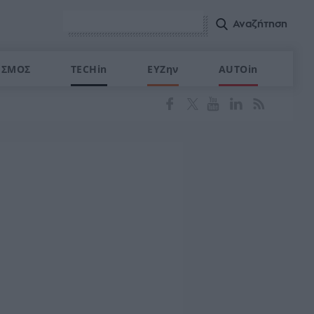
ΙΣΜΟΣ
TECHin
ΕΥΖην
AUTOin