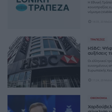
Η Εθνική Τράπεζα
κοινοπραξίας ε
νόμισμα (stablec
14:33, 20 Μαΐο
ΤΡΆΠΕΖΕΣ
HSBC: Ψήφο
αυξήσεις 
Οι ελληνικοί τρ
ευνοημένους απ
Ευρωπαϊκής Κεντ
11:24, 20 Μαΐο
ΟΙΚΟΝΟΜΊΑ
Χαρδούβελη
σύγκλιση μ