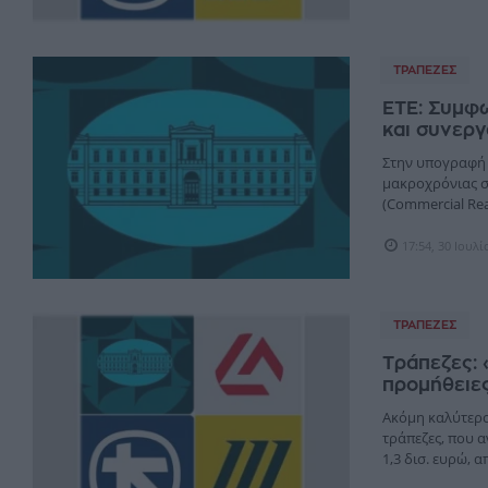
ΤΡΆΠΕΖΕΣ
ΕΤΕ: Συμφω
και συνερ
Στην υπογραφή 
μακροχρόνιας σ
(Commercial Real
17:54, 30 Ιουλ
ΤΡΆΠΕΖΕΣ
Τράπεζες: «
προμήθειε
Ακόμη καλύτερο 
τράπεζες, που 
1,3 δισ. ευρώ, απ