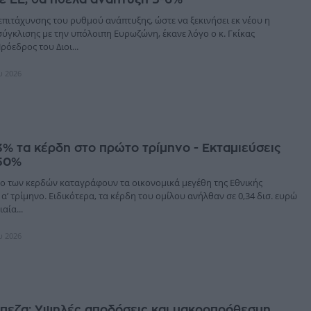
επιτάχυνσης του ρυθμού ανάπτυξης, ώστε να ξεκινήσει εκ νέου η
ύγκλισης με την υπόλοιπη Ευρωζώνη, έκανε λόγο ο κ. Γκίκας
όεδρος του Διοι...
υ 2026
3% τα κέρδη στο πρώτο τρίμηνο - Εκταμιεύσεις
50%
ο των κερδών καταγράφουν τα οικονομικά μεγέθη της Εθνικής
 α’ τρίμηνο. Ειδικότερα, τα κέρδη του ομίλου ανήλθαν σε 0,34 δισ. ευρώ
αία...
υ 2026
άπεζα: Υψηλές αποδόσεις και μακροπρόθεσμη