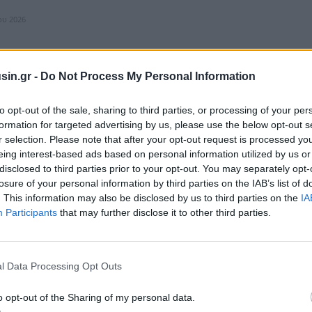
ίου 2026
sin.gr -
Do Not Process My Personal Information
πεζα: Διανέμει καθαρό μέρισμα €0,2792 ανά
to opt-out of the sale, sharing to third parties, or processing of your per
formation for targeted advertising by us, please use the below opt-out s
r selection. Please note that after your opt-out request is processed y
ό μέρισμα €0,2792 ανά μετοχή η Εθνική Τράπεζα, ενώ γνωστοποίησε πως
eing interest-based ads based on personal information utilized by us or
ίου θα αρχίσει η καταβολή. Όπως αναφέρει η σχετική ανακοίνωση: Η
disclosed to third parties prior to your opt-out. You may separately opt-
losure of your personal information by third parties on the IAB’s list of
ίου 2026
. This information may also be disclosed by us to third parties on the
IA
Participants
that may further disclose it to other third parties.
l Data Processing Opt Outs
οιράζει μετοχές-μπόνους σε στελέχη της - Και
τις αγορές
o opt-out of the Sharing of my personal data.
ρος τα στελέχη της η Εθνική Τράπεζα, συνεχίζει να μοιράζει δωρεάν