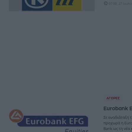
07:00, 27 Ιουλ
ΑΓΟΡΈΣ
Eurobank E
Σε αναδιάταξη 
προχωρά η Eurob
Bank ως τη νέα κ