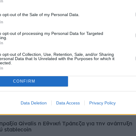
In
νους καλής απόδοσης και επίτευξης στόχων. Οπως ανακοινώθηκε, η
πεζ...
o opt-out of the Sale of my Personal Data.
ίου 2026
In
to opt-out of processing my Personal Data for Targeted
ing.
In
Έβγαλαν 666 εκατ. ευρώ από προμήθειες σε ένα
o opt-out of Collection, Use, Retention, Sale, and/or Sharing
ersonal Data that Is Unrelated with the Purposes for which it
lected.
ρομήθειες και υπηρεσίες αποτέλεσαν ατμομηχανή κερδοφορίας των
In
εζών το πρώτο τρίμηνο του 2026. Η στροφή των πελατών σε επενδυτικά
ημένες ...
CONFIRM
υ 2026
Data Deletion
Data Access
Privacy Policy
πραξία Qivalis η Εθνική Τράπεζα για την ανάπτυξη
 stablecoin