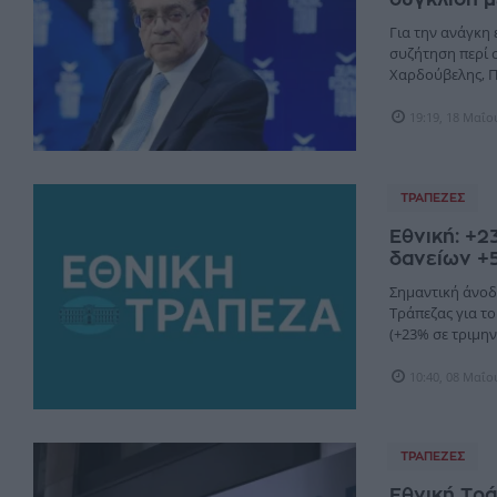
Για την ανάγκη 
συζήτηση περί σ
Χαρδούβελης, Πρ
19:19, 18 Μαΐο
ΤΡΆΠΕΖΕΣ
Εθνική: +2
δανείων +
Σημαντική άνοδ
Τράπεζας για το
(+23% σε τριμηνι
10:40, 08 Μαΐο
ΤΡΆΠΕΖΕΣ
Εθνική Τρ