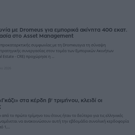
νία με Dromeus για εμπορικά ακίνητα 400 εκατ.
γασία στο Asset Management
προκαταρκτικής συμφωνίας με τη Dromeusγια τη σύναψη
τρατηγικής συνεργασίας στον τομέα των Εμπορικών Ακινήτων
 Estate - CRE) προχώρησε η ...
ίου 2026
Γκάζι» στα κέρδη β' τριμήνου, κλειδί οι
ς
από το πρώτο τρίμηνο του έτους ήταν το δεύτερο για τις ελληνικές
αναμένεται να ανακοινώσουν αυτή την εβδομάδα συνολική κερδοφορία
ό 1,...