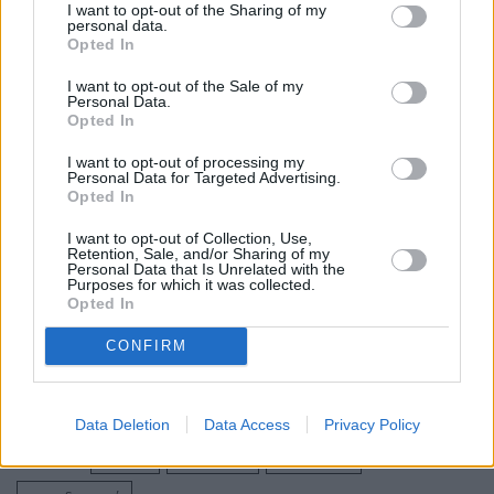
I want to opt-out of the Sharing of my
συνιστά για τον κάτοχο-χρήστη αυτού παράβαση των
personal data.
Opted In
σχετικών διατάξεων του ν. 4174/2013.
I want to opt-out of the Sale of my
Personal Data.
Opted In
I want to opt-out of processing my
Personal Data for Targeted Advertising.
Opted In
I want to opt-out of Collection, Use,
Retention, Sale, and/or Sharing of my
Personal Data that Is Unrelated with the
Purposes for which it was collected.
Opted In
CONFIRM
Data Deletion
Data Access
Privacy Policy
Ετικέτες
εφορία
Οικονομία
φορολογία