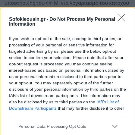
υποστήριξης του ΦΗΜ, για λογαριασμό του κατόχου
του ΦΗΜ.
Οι κωδικοί οριστικής παύσης ΦΗΜ των
Sofokleousin.gr -
Do Not Process My Personal
Information
προαναφερόμενων περιπτώσεων είναι οι εξής:
If you wish to opt-out of the sale, sharing to third parties, or
23 Παύση λόγω πλήρωσης μνήμης
processing of your personal or sensitive information for
targeted advertising by us, please use the below opt-out
41 Απόσυρση Φ.Η.Μ
section to confirm your selection. Please note that after your
10 Αυτοπαράδοση λόγω παύσης εργασιών της
opt-out request is processed you may continue seeing
interest-based ads based on personal information utilized by
επιχείρησης
us or personal information disclosed to third parties prior to
24 Παύση λόγω θανάτου
your opt-out. You may separately opt-out of the further
disclosure of your personal information by third parties on the
38 Ασυμβατότητα με δεκαδικά των
IAB’s list of downstream participants. This information may
συντελεστών ΦΠΑ
also be disclosed by us to third parties on the
IAB’s List of
Downstream Participants
that may further disclose it to other
25 Παύση λόγω βλάβης φορολογικής μνήμης
third parties.
Από την 1-6-2020 και εξής, η τυχόν έκδοση στοιχείων
Personal Data Processing Opt Outs
λιανικής πώλησης από ΦΗΜ των υπόψη κατηγοριών,