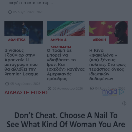
υπεράκτια καταπιστεύμ ...
05 Αυγούστου 2026
ΑΘΛΗΤΙΚΆ
ΆΜΥΝΑ &
ΔΙΕΘΝΉ
ΔΙΠΛΩΜΑΤΊΑ
Βινίσιους
Ο Τραμπ δε
Η Κίνα
Τζούνιορ στην
μπορεί να
«φακελώνει»
Άρσεναλ: Η
«διαβάσει» το
(και) ξένους
μεταγραφή που
Ιράν. Και
πολίτες: Στο φως
θα αλλάξει την
(σχεδόν) κανένας
τεράστιος όγκος
Premier League
Αμερικανός
ιδιωτικών
πρόεδρος
δεδομένων
05 Αυγούστου 2026
05 Αυγούστου 2026
04 Αυγούστου 2026