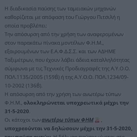
Η διαδικασία παύσης των ταμειακών μηχανών
καθορίζεται με απόφαση του Γιώργου Πιτσιλή η
οποία προβλέπει:
Την απόσυρση από την χρήση των αναφερομένων
στον παρακάτω πίνακα μοντέλων Φ.Η.Μ.,
εξαιρουμένων των Ε.Α.Φ.Δ.Σ.Σ. και των ΑΔΗΜΕ
Ταξιμέτρων, που έχουν λάβει άδεια καταλληλότητας
σύμφωνα με τις Τεχνικές Προδιαγραφές της Α.Υ.Ο.Ο.
ΠΟΛ.1135/2005 (159Β΄) ή της Α.Υ.Ο.Ο. ΠΟΛ.1234/09-
10-2002 (136Β΄).
Η απόσυρση από την χρήση των ανωτέρω τύπων
Φ.Η.Μ.,
ολοκληρώνεται υποχρεωτικά μέχρι την
31-5-2020
.
Οι κάτοχοι των
ανωτέρω τύπων ΦΗΜ
,
υποχρεούνται να δηλώσουν μέχρι την 31-5-2020,
την παύση αυτών
. Η δήλωση παύσης γίνεται στο