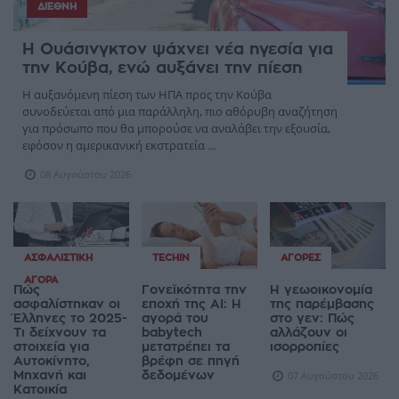
ΔΙΕΘΝΉ
Η Ουάσινγκτον ψάχνει νέα ηγεσία για
την Κούβα, ενώ αυξάνει την πίεση
Η αυξανόμενη πίεση των ΗΠΑ προς την Κούβα
συνοδεύεται από μια παράλληλη, πιο αθόρυβη αναζήτηση
για πρόσωπο που θα μπορούσε να αναλάβει την εξουσία,
εφόσον η αμερικανική εκστρατεία ...
08 Αυγούστου 2026
ΑΣΦΑΛΙΣΤΙΚΉ
TECHIN
ΑΓΟΡΈΣ
ΑΓΟΡΆ
Πώς
Γονεϊκότητα την
Η γεωοικονομία
ασφαλίστηκαν οι
εποχή της AI: Η
της παρέμβασης
Έλληνες το 2025-
αγορά του
στο γεν: Πώς
Τι δείχνουν τα
babytech
αλλάζουν οι
στοιχεία για
μετατρέπει τα
ισορροπίες
Αυτοκίνητο,
βρέφη σε πηγή
Μηχανή και
δεδομένων
07 Αυγούστου 2026
Κατοικία