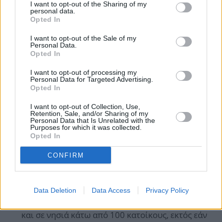
I want to opt-out of the Sharing of my
personal data.
Opted In
I want to opt-out of the Sale of my
Personal Data.
Opted In
I want to opt-out of processing my
Personal Data for Targeted Advertising.
Opted In
I want to opt-out of Collection, Use,
Retention, Sale, and/or Sharing of my
Τα πρόσωπα που ασκούν ατομική εμπορική
Personal Data that Is Unrelated with the
Purposes for which it was collected.
επιχείρηση ή ελευθέριο επάγγελμα και
Opted In
παρουσιάζουν αναπηρία ίση ή μεγαλύτερη του
CONFIRM
80%.
Οι εμπορικές επιχειρήσεις και ελεύθεροι
επαγγελματίες που ασκούν τη δραστηριότητά
Data Deletion
Data Access
Privacy Policy
τους σε χωριά με πληθυσμό έως 500 κατοίκους
και σε νησιά κάτω από 100 κατοίκους, εκτός εάν