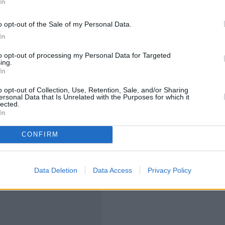
In
αρμονισμένο Πληθωρισμό, ο οποίος διαφέρει από τον
o opt-out of the Sale of my Personal Data.
αι για προσωρινά στοιχεία, καθότι τα οριστικά
In
τις 8 Σεπτεμβρίου
, από την Ελληνική Στατιστική Αρχή.
to opt-out of processing my Personal Data for Targeted
ing.
κολουθούν όχι μόνο να βρίσκονται στα ύψη, αλλά και
In
ϊκές αγορές και στα
ράφια των σούπερ μάρκετ
είναι
o opt-out of Collection, Use, Retention, Sale, and/or Sharing
ersonal Data that Is Unrelated with the Purposes for which it
lected.
In
CONFIRM
Data Deletion
Data Access
Privacy Policy