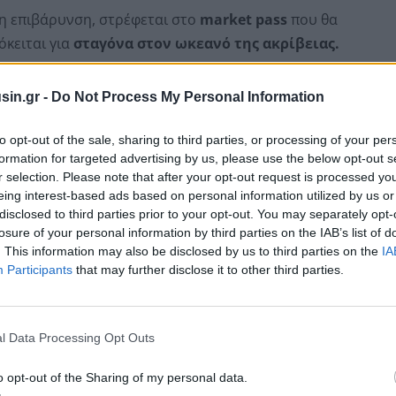
 η επιβάρυνση, στρέφεται στο
market pass
που θα
όκειται για
σταγόνα στον ωκεανό της ακρίβειας.
 στην Ελλάδα τον Αύγουστο
διαμορφώθηκε στο 3,4%
sin.gr -
Do Not Process My Personal Information
δυνση να οφείλεται βασικά στη
μείωση των τιμών
ικού αερίου
σε σχέση με τον Αύγουστο του 2022.
to opt-out of the sale, sharing to third parties, or processing of your per
formation for targeted advertising by us, please use the below opt-out s
r selection. Please note that after your opt-out request is processed y
eing interest-based ads based on personal information utilized by us or
disclosed to third parties prior to your opt-out. You may separately opt-
losure of your personal information by third parties on the IAB’s list of
. This information may also be disclosed by us to third parties on the
IA
Participants
that may further disclose it to other third parties.
l Data Processing Opt Outs
o opt-out of the Sharing of my personal data.