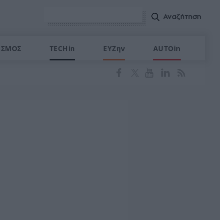
ΙΣΜΟΣ
TECHin
ΕΥΖην
AUTOin