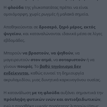
Η
φλούδα
της γλυκοπατάτας πρέπει να είναι
ομοιόμορφη, χωρίς ρωγμές ή μαλακά σημεία.
Αποθηκεύονται σε
δροσερό, ξηρό μέρος, εκτός
ψυγείου
, και καταναλώνονται ιδανικά μέσα σε λίγες
εβδομάδες.
Μπορούν
να βραστούν, να ψηθούν
, να
μαγειρευτούν
στον ατμό
, να
σοταριστούν
ή να
γίνουν
πουρές
. Το
βαθύ τηγάνισμα δεν
ενδείκνυται
, καθώς ευνοεί τη δημιουργία
ακρυλαμιδίου, μιας δυνητικά καρκινογόνου ουσίας.
Η κατανάλωση
με τη φλούδα
αυξάνει σημαντικά την
πρόσληψη φυτικών ινών και αντιοξειδωτικών
,
ενώ η προσθήκη μικρής ποσότητας λιπαρών (όπως