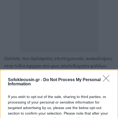
Ωστόσο, πιο πρόσφατες επιστημονικές ανακαλύψεις
στην Ινδία έφεραν στο φως απολιθώματα φύλλων
ηλικίας
57 εκατομμυρίων ετών
, συγγενών της
οικογένειας της γλυκοπατάτας, γεγονός που
Sofokleousin.gr -
Do Not Process My Personal
Information
επαναφέρει τη συζήτηση για την ακριβή γεωγραφική
τους καταγωγή.
If you wish to opt-out of the sale, sharing to third parties, or
processing of your personal or sensitive information for
targeted advertising by us, please use the below opt-out
Ποικιλίες, διαφορές και... γλυκύτητα
section to confirm your selection. Please note that after your
Παγκοσμίως η ποικιλία είναι τεράστια. Το Διεθνές