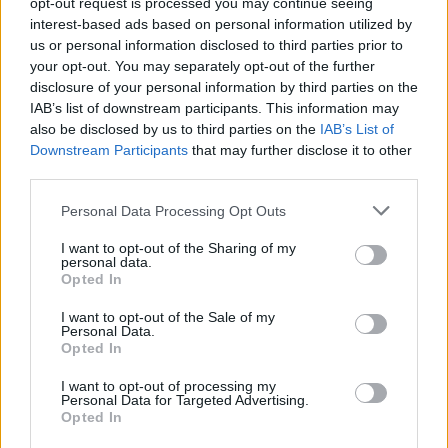
opt-out request is processed you may continue seeing
Κέντρο Πατάτας στο Περού διατηρεί γονιδιακή
interest-based ads based on personal information utilized by
us or personal information disclosed to third parties prior to
τράπεζα με περισσότερες από
6.500 ποικιλίες
your opt-out. You may separately opt-out of the further
γλυκοπατάτας
. Οι διαφορές αφορούν το
χρώμα
disclosure of your personal information by third parties on the
(λευκό, πορτοκαλί, μωβ), τη
γεύση
, την
υφή
και τη
IAB’s list of downstream participants. This information may
also be disclosed by us to third parties on the
IAB’s List of
θρεπτική αξία
.
Downstream Participants
that may further disclose it to other
third parties.
Ιδιαίτερο ενδιαφέρον παρουσιάζουν:
Personal Data Processing Opt Outs
οι πορτοκαλόσαρκες
ποικιλίες (Beauregard,
I want to opt-out of the Sharing of my
personal data.
Garnet, Jewel),
Opted In
οι λευκές
γλυκοπατάτες με πιο ήπια
I want to opt-out of the Sale of my
αντιοξειδωτική δράση,
Personal Data.
Opted In
οι ιαπωνικές (Satsumaimo)
, ιδιαίτερα γλυκές
I want to opt-out of processing my
μετά το ψήσιμο,
Personal Data for Targeted Advertising.
Opted In
οι μωβ
γλυκοπατάτες Οκινάουα, πλούσιες σε