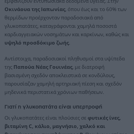
εμφανίζουν εντυπωσιακά δεδομένα υγείας. Στην
Οκινάουα της Ιαπωνίας
, όπου έως και το 60% των
θερμίδων προέρχονταν παραδοσιακά από
γλυκοπατάτες, καταγράφονται χαμηλά ποσοστά
καρδιαγγειακών νοσημάτων και καρκίνων, καθώς και
υψηλό προσδόκιμο ζωής
.
Αντίστοιχα, παραδοσιακοί πληθυσμοί στα υψίπεδα
της
Παπούα Νέας Γουινέας
, με διατροφή
βασισμένη σχεδόν αποκλειστικά σε κονδύλους,
παρουσίαζαν χαμηλή αρτηριακή πίεση και σχεδόν
μηδενικά περιστατικά χρόνιων παθήσεων.
Γιατί η γλυκοπατάτα είναι υπερτροφή
Οι γλυκοπατάτες είναι πλούσιες σε
φυτικές ίνες,
βιταμίνη C, κάλιο, μαγνήσιο, χαλκό και