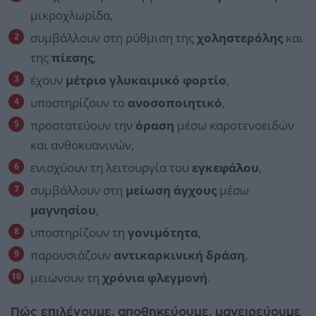
μικροχλωρίδα,
συμβάλλουν στη ρύθμιση της
χοληστερόλης
και
της
πίεσης
,
έχουν
μέτριο γλυκαιμικό φορτίο
,
υποστηρίζουν το
ανοσοποιητικό
,
προστατεύουν την
όραση
μέσω καροτενοειδών
και ανθοκυανινών,
ενισχύουν τη λειτουργία του
εγκεφάλου
,
συμβάλλουν στη
μείωση άγχους
μέσω
μαγνησίου
,
υποστηρίζουν τη
γονιμότητα
,
παρουσιάζουν
αντικαρκινική δράση
,
μειώνουν τη
χρόνια φλεγμονή
.
Πώς επιλέγουμε, αποθηκεύουμε, μαγειρεύουμε