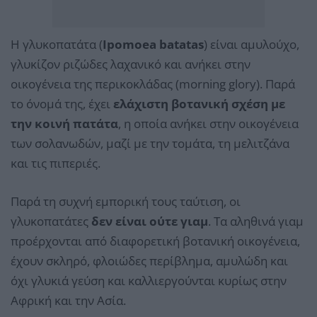
Η γλυκοπατάτα (
Ipomoea batatas
) είναι αμυλούχο,
γλυκίζον ριζώδες λαχανικό και ανήκει στην
οικογένεια της περικοκλάδας (morning glory). Παρά
το όνομά της, έχει
ελάχιστη βοτανική σχέση με
την κοινή πατάτα
, η οποία ανήκει στην οικογένεια
των σολανωδών, μαζί με την τομάτα, τη μελιτζάνα
και τις πιπεριές.
Παρά τη συχνή εμπορική τους ταύτιση, οι
γλυκοπατάτες
δεν είναι ούτε γιαμ
. Τα αληθινά γιαμ
προέρχονται από διαφορετική βοτανική οικογένεια,
έχουν σκληρό, φλοιώδες περίβλημα, αμυλώδη και
όχι γλυκιά γεύση και καλλιεργούνται κυρίως στην
Αφρική και την Ασία.