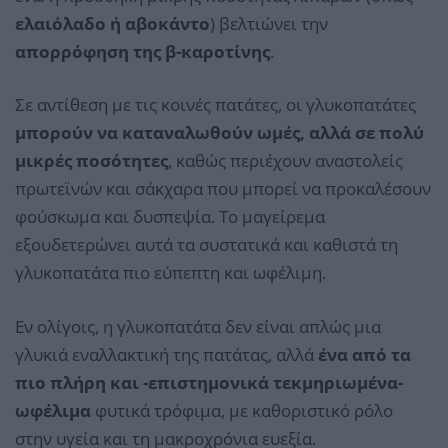
ελαιόλαδο ή αβοκάντο
) βελτιώνει την
απορρόφηση της β-καροτίνης
.
Σε αντίθεση με τις κοινές πατάτες, οι γλυκοπατάτες
μπορούν να καταναλωθούν ωμές, αλλά σε πολύ
μικρές ποσότητες
, καθώς περιέχουν αναστολείς
πρωτεϊνών και σάκχαρα που μπορεί να προκαλέσουν
φούσκωμα και δυσπεψία. Το μαγείρεμα
εξουδετερώνει αυτά τα συστατικά και καθιστά τη
γλυκοπατάτα πιο εύπεπτη και ωφέλιμη.
Εν ολίγοις, η γλυκοπατάτα δεν είναι απλώς μια
γλυκιά εναλλακτική της πατάτας, αλλά
ένα από τα
πιο πλήρη και -επιστημονικά τεκμηριωμένα-
ωφέλιμα
φυτικά τρόφιμα, με καθοριστικό ρόλο
στην υγεία και τη μακροχρόνια ευεξία.