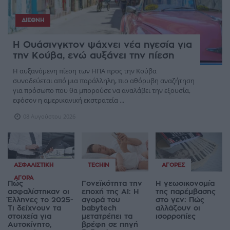
ΔΙΕΘΝΉ
Η Ουάσινγκτον ψάχνει νέα ηγεσία για
την Κούβα, ενώ αυξάνει την πίεση
Η αυξανόμενη πίεση των ΗΠΑ προς την Κούβα
συνοδεύεται από μια παράλληλη, πιο αθόρυβη αναζήτηση
για πρόσωπο που θα μπορούσε να αναλάβει την εξουσία,
εφόσον η αμερικανική εκστρατεία ...
08 Αυγούστου 2026
ΑΣΦΑΛΙΣΤΙΚΉ
TECHIN
ΑΓΟΡΈΣ
ΑΓΟΡΆ
Πώς
Γονεϊκότητα την
Η γεωοικονομία
ασφαλίστηκαν οι
εποχή της AI: Η
της παρέμβασης
Έλληνες το 2025-
αγορά του
στο γεν: Πώς
Τι δείχνουν τα
babytech
αλλάζουν οι
στοιχεία για
μετατρέπει τα
ισορροπίες
Αυτοκίνητο,
βρέφη σε πηγή