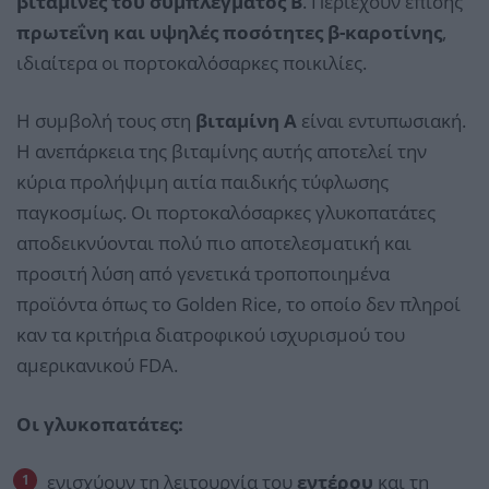
βιταμίνες του συμπλέγματος Β
. Περιέχουν επίσης
πρωτεΐνη και υψηλές ποσότητες β-καροτίνης
,
ιδιαίτερα οι πορτοκαλόσαρκες ποικιλίες.
Η συμβολή τους στη
βιταμίνη Α
είναι εντυπωσιακή.
Η ανεπάρκεια της βιταμίνης αυτής αποτελεί την
κύρια προλήψιμη αιτία παιδικής τύφλωσης
παγκοσμίως. Οι πορτοκαλόσαρκες γλυκοπατάτες
αποδεικνύονται πολύ πιο αποτελεσματική και
προσιτή λύση από γενετικά τροποποιημένα
προϊόντα όπως το Golden Rice, το οποίο δεν πληροί
καν τα κριτήρια διατροφικού ισχυρισμού του
αμερικανικού FDA.
Οι γλυκοπατάτες:
ενισχύουν τη λειτουργία του
εντέρου
και τη