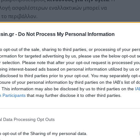
ιλογή ασφαλέστερων εναλλακτικών μπορεί να
 το περιβάλλον.
κά σκεύη
sin.gr -
Do Not Process My Personal Information
to opt-out of the sale, sharing to third parties, or processing of your per
formation for targeted advertising by us, please use the below opt-out s
r selection. Please note that after your opt-out request is processed y
eing interest-based ads based on personal information utilized by us or
disclosed to third parties prior to your opt-out. You may separately opt-
losure of your personal information by third parties on the IAB’s list of
. This information may also be disclosed by us to third parties on the
IA
Participants
that may further disclose it to other third parties.
l Data Processing Opt Outs
άσταση στη μαγειρική, καθιστώντας το μαγείρεμα και
o opt-out of the Sharing of my personal data.
ίστρωσή τους περιέχει
υπερφθοριωμένες και