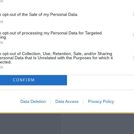
In
στές ως «αιώνια χημικά», επειδή δεν διασπώνται φυσικά
 το περιβάλλον.
o opt-out of the Sale of my Personal Data.
In
ροοκτανοϊκό οξύ (PFOA)
, απαγορεύτηκε το 2013 λόγω
to opt-out of processing my Personal Data for Targeted
οκρινικές διαταραχές και τις παθήσεις του
ing.
In
o opt-out of Collection, Use, Retention, Sale, and/or Sharing
ersonal Data that Is Unrelated with the Purposes for which it
lected.
In
CONFIRM
Data Deletion
Data Access
Privacy Policy