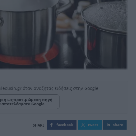
kleousin.gr όταν αναζητάς ειδήσεις στην Google
κη ως προτιμώμενη πηγή
α αποτελέσματα Google
facebook
tweet
share