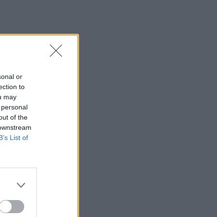
sonal or
ection to
ou may
 personal
out of the
 downstream
B’s List of