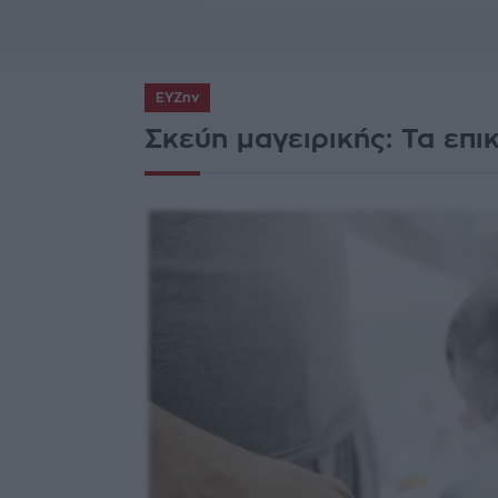
ΕΥΖην
Σκεύη μαγειρικής: Τα επι