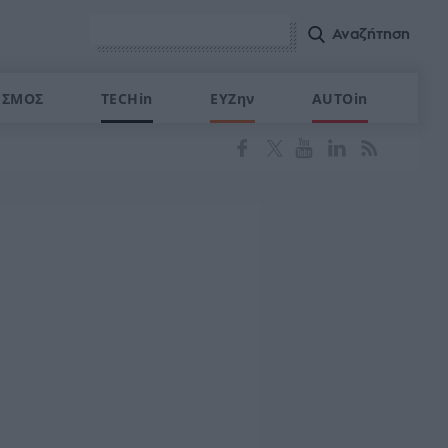
ΙΣΜΟΣ
TECHin
ΕΥΖην
AUTOin