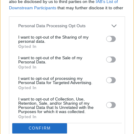
also be disclosed by us to third parties on the
IAB’s List of
Downstream Participants
that may further disclose it to other
ΟΙΚΟΝΟΜΊΑ
third parties.
Fitch: Τα κόκκινα δάνεια
τορπιλίζουν το τραπεζικό
Personal Data Processing Opt Outs
σύστημα της Κίνας
I want to opt-out of the Sharing of my
21:36, 23 Σεπτεμβρίου 2016
personal data.
Opted In
ΟΙΚΟΝΟΜΊΑ
I want to opt-out of the Sale of my
Personal Data.
Στουρνάρας: Οι μεταρρυθμίσεις
Opted In
κλειδί για την ανάκαμψη της
οικονομίας
I want to opt-out of processing my
20:41, 23 Σεπτεμβρίου 2016
Personal Data for Targeted Advertising.
Opted In
ΟΙΚΟΝΟΜΊΑ
I want to opt-out of Collection, Use,
Retention, Sale, and/or Sharing of my
Α.Τσίπρας: Μικρή ανάπτυξη της
Personal Data that Is Unrelated with the
Purposes for which it was collected.
ελληνικής οικονομίας το 2016
Opted In
09:42, 22 Σεπτεμβρίου 2016
CONFIRM