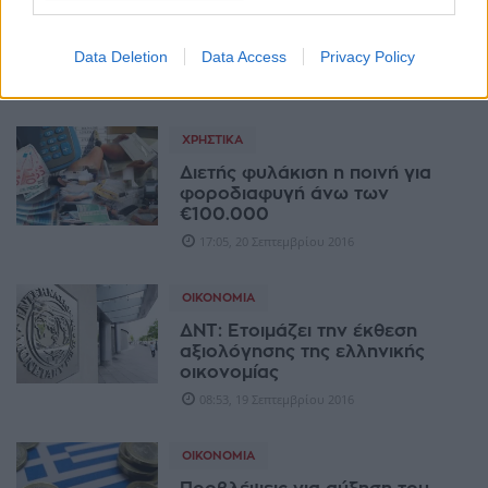
ΧΡΗΣΤΙΚΆ
Αυτόματες κατασχέσεις στήνει
Data Deletion
Data Access
Privacy Policy
η Εφορία
07:46, 21 Σεπτεμβρίου 2016
ΧΡΗΣΤΙΚΆ
Διετής φυλάκιση η ποινή για
φοροδιαφυγή άνω των
€100.000
17:05, 20 Σεπτεμβρίου 2016
ΟΙΚΟΝΟΜΊΑ
ΔΝΤ: Ετοιμάζει την έκθεση
αξιολόγησης της ελληνικής
οικονομίας
08:53, 19 Σεπτεμβρίου 2016
ΟΙΚΟΝΟΜΊΑ