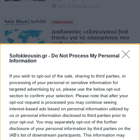
14:37, 26 Σεπτεμβρίου 2016
ΟΙΚΟΝΟΜΊΑ
Διαδικασίες «εξαγωγικού fast
track» για τις επιχειρήσεις που
κινδυνεύουν
12:20, 26 Σεπτεμβρίου 2016
Sofokleousin.gr -
Do Not Process My Personal
Information
ΧΡΗΣΤΙΚΆ
If you wish to opt-out of the sale, sharing to third parties, or
Α’ δόση ΕΝΦΙΑ: Η κυβέρνηση
processing of your personal or sensitive information for
μετράει δυνάμεις και…αντοχές
targeted advertising by us, please use the below opt-out
πολιτών
section to confirm your selection. Please note that after your
07:30, 26 Σεπτεμβρίου 2016
opt-out request is processed you may continue seeing
interest-based ads based on personal information utilized by
ΟΙΚΟΝΟΜΊΑ
us or personal information disclosed to third parties prior to
your opt-out. You may separately opt-out of the further
Συνθλίβοντας τη νέα γενιά
disclosure of your personal information by third parties on the
16:00, 24 Σεπτεμβρίου 2016
IAB’s list of downstream participants. This information may