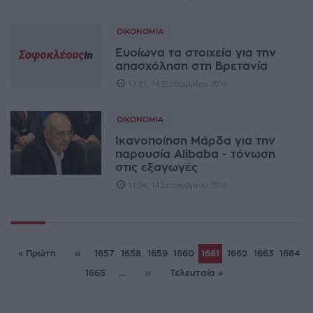
ΟΙΚΟΝΟΜΊΑ
Ευοίωνα τα στοιχεία για την
απασχόληση στη Βρετανία
13:31, 14 Σεπτεμβρίου 2016
ΟΙΚΟΝΟΜΊΑ
Ικανοποίηση Μάρδα για την
παρουσία Alibaba - τόνωση
στις εξαγωγές
11:34, 14 Σεπτεμβρίου 2016
« Πρώτη
‹‹
1657
1658
1659
1660
1661
1662
1663
1664
1665
...
››
Τελευταία »