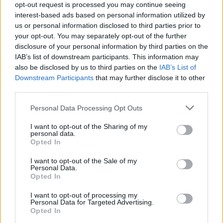
αποτελούν «συμπληρωματικά στοιχεία», τα οποία
opt-out request is processed you may continue seeing
interest-based ads based on personal information utilized by
οδηγούν, κατ’ εφαρμογή των διατάξεων αυτών, στην
us or personal information disclosed to third parties prior to
επιμήκυνση σε δεκαετία της (κατ’ αρχήν οριζόμενης
your opt-out. You may separately opt-out of the further
πενταετούς) προθεσμίας παραγραφής της εξουσίας
disclosure of your personal information by third parties on the
IAB’s list of downstream participants. This information may
του Ελληνικού Δημοσίου για τη διαπίστωση της
also be disclosed by us to third parties on the
IAB’s List of
ύπαρξης μη δηλωθείσας φορολογητέας ύλης,
Downstream Participants
that may further disclose it to other
συναγόμενης από τα στοιχεία αυτά, σε σχέση με τις
third parties.
προαναφερόμενες χρήσεις και, συνακόλουθα, για
Personal Data Processing Opt Outs
την επιβολή των αναλογούντων φόρων και συναφών
I want to opt-out of the Sharing of my
κυρώσεων».
personal data.
Opted In
Αυτό σημαίνει ότι,
οι πρόσθετοι φόροι και τα
πρόστιμα που έχουν επιβληθεί
σε ελεγχόμενους
I want to opt-out of the Sale of my
Personal Data.
για την περίοδο εκείνη, (όπως φυσικά και για
Opted In
υποθέσεις των επομένων ετών) είναι νόμιμα.
I want to opt-out of processing my
Personal Data for Targeted Advertising.
Καταθέσεις σε ελληνικές τράπεζες
Opted In