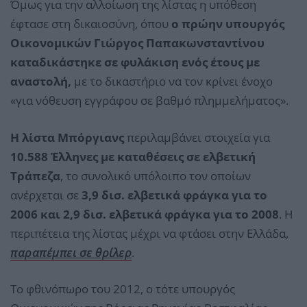
Όμως για την αλλοίωση της λίστας η υπόθεση
έφτασε στη δικαιοσύνη, όπου
ο πρώην υπουργός
Οικονομικών Γιώργος Παπακωνσταντίνου
καταδικάστηκε σε φυλάκιση ενός έτους με
αναστολή,
με το δικαστήριο να τον κρίνει ένοχο
«για νόθευση εγγράφου σε βαθμό πλημμελήματος».
Η λίστα Μπόργιανς
περιλαμβάνει στοιχεία για
10.588 Έλληνες με καταθέσεις σε ελβετική
Τράπεζα
, το συνολικό υπόλοιπο τον οποίων
ανέρχεται σε
3,9 δισ. ελβετικά φράγκα για το
2006 και 2,9 δισ. ελβετικά φράγκα για το 2008
. Η
περιπέτεια της λίστας μέχρι να φτάσει στην Ελλάδα,
παραπέμπει σε θρίλερ
.
Το φθινόπωρο του 2012, ο τότε υπουργός