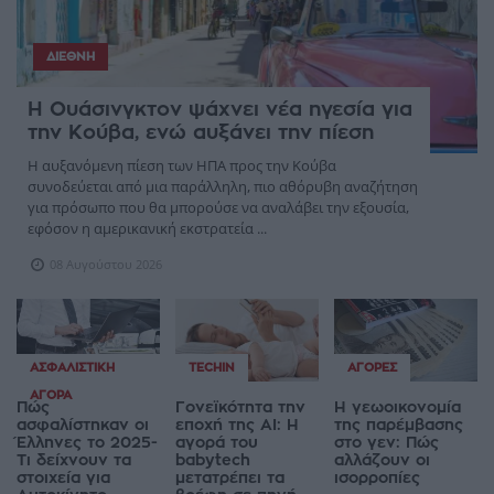
ΔΙΕΘΝΉ
Η Ουάσινγκτον ψάχνει νέα ηγεσία για
την Κούβα, ενώ αυξάνει την πίεση
Η αυξανόμενη πίεση των ΗΠΑ προς την Κούβα
συνοδεύεται από μια παράλληλη, πιο αθόρυβη αναζήτηση
για πρόσωπο που θα μπορούσε να αναλάβει την εξουσία,
εφόσον η αμερικανική εκστρατεία ...
08 Αυγούστου 2026
ΑΣΦΑΛΙΣΤΙΚΉ
TECHIN
ΑΓΟΡΈΣ
ΑΓΟΡΆ
Πώς
Γονεϊκότητα την
Η γεωοικονομία
ασφαλίστηκαν οι
εποχή της AI: Η
της παρέμβασης
Έλληνες το 2025-
αγορά του
στο γεν: Πώς
Τι δείχνουν τα
babytech
αλλάζουν οι
στοιχεία για
μετατρέπει τα
ισορροπίες