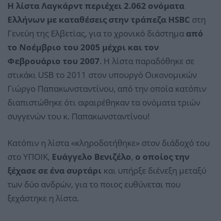
Η λίστα Λαγκάρντ περιέχει 2.062 ονόματα
Ελλήνων με καταθέσεις στην τράπεζα ΗSBC
στη
Γενεύη της Ελβετίας, για το χρονικό διάστημα
από
το Νοέμβριο του 2005 μέχρι και τον
Φεβρουάριο του 2007
. Η λίστα παραδόθηκε σε
στικάκι USB το 2011 στον υπουργό Οικονομικών
Γιώργο Παπακωνσταντίνου, από την οποία κατόπιν
διαπιστώθηκε ότι αφαιρέθηκαν τα ονόματα τριών
συγγενών του κ. Παπακωνσταντίνου!
Κατόπιν η λίστα «κληροδοτήθηκε» στον διάδοχό του
στο ΥΠΟΙΚ,
Ευάγγελο Βενιζέλο
,
ο οποίος την
ξέχασε σε ένα συρτάρι
και υπήρξε διένεξη μεταξύ
των δύο ανδρών, για το ποιος ευθύνεται που
ξεχάστηκε η λίστα.