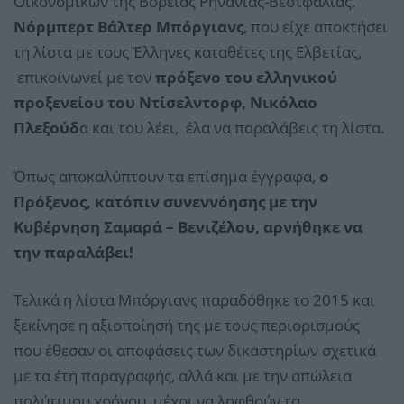
Οικονομικών της Βόρειας Ρηνανίας-Βεστφαλίας,
Νόρμπερτ Βάλτερ Μπόργιανς
, που είχε αποκτήσει
τη λίστα με τους Έλληνες καταθέτες της Ελβετίας,
επικοινωνεί με τον
πρόξενο του ελληνικού
προξενείου του Ντίσελντορφ, Νικόλαο
Πλεξούδ
α και του λέει, έλα να παραλάβεις τη λίστα.
Όπως αποκαλύπτουν τα επίσημα έγγραφα,
ο
Πρόξενος, κατόπιν συνεννόησης με την
Κυβέρνηση Σαμαρά – Βενιζέλου, αρνήθηκε να
την παραλάβει!
Τελικά η λίστα Μπόργιανς παραδόθηκε το 2015 και
ξεκίνησε η αξιοποίησή της με τους περιορισμούς
που έθεσαν οι αποφάσεις των δικαστηρίων σχετικά
με τα έτη παραγραφής, αλλά και με την απώλεια
πολύτιμου χρόνου, μέχρι να ληφθούν τα