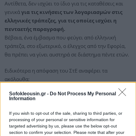
Αντίθετα, δεν ισχύει το ίδιο για τις καταθέσεις και
γενικά
για τις κινήσεις των λογαριασμών στις
ελληνικές τράπεζες, για τις οποίες ισχύει η
πενταετής παραγραφή.
Βέβαια, ένα έμβασμα που φεύγει από ελληνική
τράπεζα, στο εξωτερικό, ο έλεγχος από την Εφορία,
θα πρέπει να γίνει αυστηρά σε διάστημα πέντε ετών.
Ειδικότερα η απόφαση του ΣτΕ αναφέρει τα
ακόλουθα:
«…Στοιχεία για την ύπαρξη και το υπόλοιπο ή/και
Sofokleousin.gr -
Do Not Process My Personal
τις κινήσεις λογαριασμών των φορολογούμενων σε
Information
τραπεζικά ιδρύματα της Ελβετίας, κατά τις χρήσεις
των ετών 2004 και 2005, τα οποία περιήλθαν σε
If you wish to opt-out of the sale, sharing to third parties, or
processing of your personal or sensitive information for
γνώση της ημεδαπής φορολογικής Διοίκησης μετά
targeted advertising by us, please use the below opt-out
την 1.1.2012 (και πριν από την 31.12.2016)
section to confirm your selection. Please note that after your