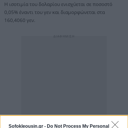
Η ισοτιμία του δολαρίου ενισχύεται σε ποσοστό
0,05% έναντι του γεν και διαμορφώνεται στα
160,4060 γεν.
Sofokleousin.gr -
Do Not Process My Personal