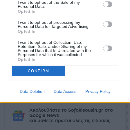
I want to opt-out of the Sale of my
Personal Data.
Opted In
I want to opt-out of processing my
Personal Data for Targeted Advertising.
Opted In
I want to opt-out of Collection, Use,
Retention, Sale, and/or Sharing of my
Personal Data that Is Unrelated with the
Purposes for which it was collected.
Opted In
Ετικέτες
ευρώ
στερλίνα
δολάριο
CONFIRM
facebook
tweet
share
Data Deletion
Data Access
Privacy Policy
Ακολουθήστε το Sofokleousin.gr στο
Google News
και μάθετε πρώτοι όλες τις ειδήσεις