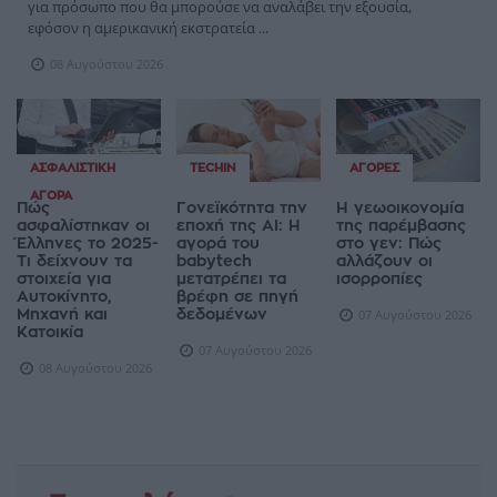
για πρόσωπο που θα μπορούσε να αναλάβει την εξουσία,
εφόσον η αμερικανική εκστρατεία ...
08 Αυγούστου 2026
ΑΣΦΑΛΙΣΤΙΚΉ
TECHIN
ΑΓΟΡΈΣ
ΑΓΟΡΆ
Πώς
Γονεϊκότητα την
Η γεωοικονομία
ασφαλίστηκαν οι
εποχή της AI: Η
της παρέμβασης
Έλληνες το 2025-
αγορά του
στο γεν: Πώς
Τι δείχνουν τα
babytech
αλλάζουν οι
στοιχεία για
μετατρέπει τα
ισορροπίες
Αυτοκίνητο,
βρέφη σε πηγή
Μηχανή και
δεδομένων
07 Αυγούστου 2026
Κατοικία
07 Αυγούστου 2026
08 Αυγούστου 2026