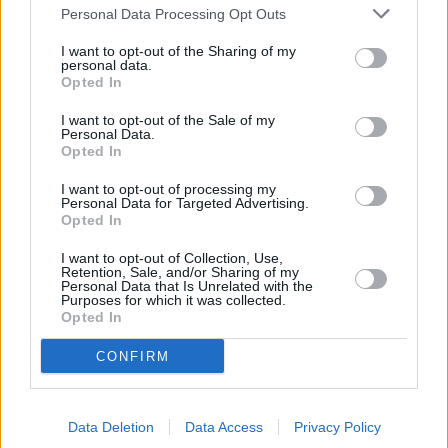
Με την αναζήτηση πληροφοριών από
άλλες
Personal Data Processing Opt Outs
χώρες
για τυχόν ύπαρξη καταθέσεων ή άλλων
I want to opt-out of the Sharing of my
περιουσιακών στοιχείων των ελεγχόμενων.
personal data.
Opted In
I want to opt-out of the Sale of my
Personal Data.
Opted In
I want to opt-out of processing my
Personal Data for Targeted Advertising.
Opted In
I want to opt-out of Collection, Use,
Retention, Sale, and/or Sharing of my
Personal Data that Is Unrelated with the
Purposes for which it was collected.
Opted In
CONFIRM
Data Deletion
Data Access
Privacy Policy