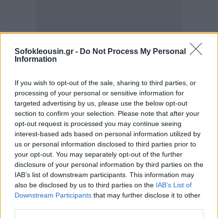
Sofokleousin.gr -
Do Not Process My Personal
Information
Οι έλεγχοι των συγκεκριμένων ατόμων από την ΑΑΔΕ
γίνονται σε τρία επίπεδα:
If you wish to opt-out of the sale, sharing to third parties, or
processing of your personal or sensitive information for
targeted advertising by us, please use the below opt-out
Με τη χρήση του «
Ειδικού Λογισμικού
section to confirm your selection. Please note that after your
Αυτοματοποιημένου Ελέγχου Προσαύξησης
opt-out request is processed you may continue seeing
interest-based ads based on personal information utilized by
Περιουσίας
», το οποίο έχει άμεση πρόσβαση
us or personal information disclosed to third parties prior to
στους τραπεζικούς λογαριασμούς όλων των
your opt-out. You may separately opt-out of the further
φορολογουμένων στις ελληνικές τράπεζες.
disclosure of your personal information by third parties on the
IAB’s list of downstream participants. This information may
Με τον έλεγχο των
ακινήτων
και λοιπών
also be disclosed by us to third parties on the
IAB’s List of
περιουσιακών στοιχείων που έχουν δηλωθεί στα
Downstream Participants
that may further disclose it to other
έντυπα
Ε1, Ε2 και Ε9
.
third parties.