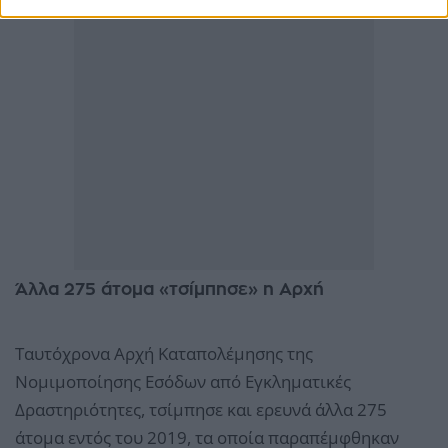
Άλλα 275 άτομα «τσίμπησε» η Αρχή
Ταυτόχρονα Αρχή Καταπολέμησης της
Νομιμοποίησης Εσόδων από Εγκληματικές
Δραστηριότητες, τσίμπησε και ερευνά άλλα 275
άτομα εντός του 2019, τα οποία παραπέμφθηκαν