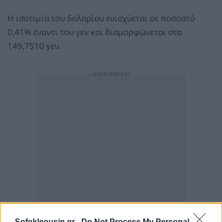
Η ισοτιμία του δολαρίου ενισχύεται σε ποσοστό
0,41% έναντι του γεν και διαμορφώνεται στα
149,7510 γεν.
Sofokleousin.gr -
Do Not Process My Personal