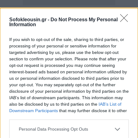
Ελέγχους καταθέσεων και θυρίδων
Sofokleousin.gr -
Do Not Process My Personal
Υπενθυμίζεται πως ο νέος νόμος 4734/2020,
Information
προβλέπει αυστηρότερους ελέγχους καταθέσεων,
θυρίδων, κινήσεων πιστωτικών καρτών και δανείων
If you wish to opt-out of the sale, sharing to third parties, or
processing of your personal or sensitive information for
σε βάθος μιας δεκαετίας,
από 8 διωκτικές Αρχές
. Για
targeted advertising by us, please use the below opt-out
τους ελέγχους αυτούς, αίρεται τραπεζικό,
section to confirm your selection. Please note that after your
επαγγελματικό και όποιο απόρρητο έναντι των
opt-out request is processed you may continue seeing
interest-based ads based on personal information utilized by
δημοσίων υπηρεσιών.
us or personal information disclosed to third parties prior to
your opt-out. You may separately opt-out of the further
Η σχετική διάταξη καθιστά σαφές, πως ο έλεγχος των
disclosure of your personal information by third parties on the
IAB’s list of downstream participants. This information may
τραπεζικών καταθέσεων και άλλων
also be disclosed by us to third parties on the
IAB’s List of
χρηματοοικονομικών επενδύσεων, των θυρίδων, των
Downstream Participants
that may further disclose it to other
πιστωτικών καρτών και των δανείων, μπορεί να
third parties.
εκτείνεται σε βάθος μια δεκαετίας πίσω, από την
Personal Data Processing Opt Outs
υποβολή του αιτήματος της αρμόδιας Αρχής