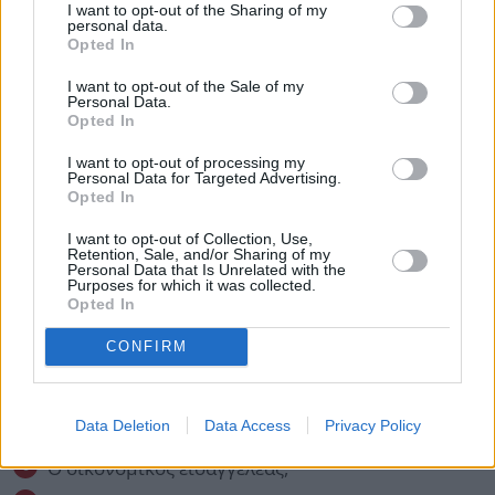
I want to opt-out of the Sharing of my
Kαταπολέμησης της Νομιμοποίησης Εσόδων από
personal data.
Εγκληματικές Δραστηριότητες, ή από άλλο φορέα.
Opted In
Οι αρχές οι οποίες είναι αρμόδιες για τη δίωξη του
I want to opt-out of the Sale of my
Personal Data.
ξεπλύματος του βρώμικου χρήματος είναι 8
Opted In
συνολικά και συγκεκριμένα οι ακόλουθες:
I want to opt-out of processing my
Personal Data for Targeted Advertising.
Το σύνολο των υπηρεσιών της Α.Α.Δ.Ε. (π.χ.
Opted In
ΚΕΦΟΜΕΠ, ΚΕΜΕΠ, ΥΕΔΔΕ κ.λπ.)
I want to opt-out of Collection, Use,
Retention, Sale, and/or Sharing of my
Το Σώμα Δίωξης Οικονομικού Εγκλήματος
Personal Data that Is Unrelated with the
Purposes for which it was collected.
Τη Μονάδα Εσωτερικού Ελέγχου του Υπουργείου
Opted In
Οικονομικών
CONFIRM
Η Οικονομική Αστυνομία,
Οι υπηρεσίες του Κέντρου Είσπραξης
Data Deletion
Data Access
Privacy Policy
Ασφαλιστικών Οφειλών (ΚΕΑΟ) του e-ΕΦΚΑ,
Ο οικονομικός εισαγγελέας,