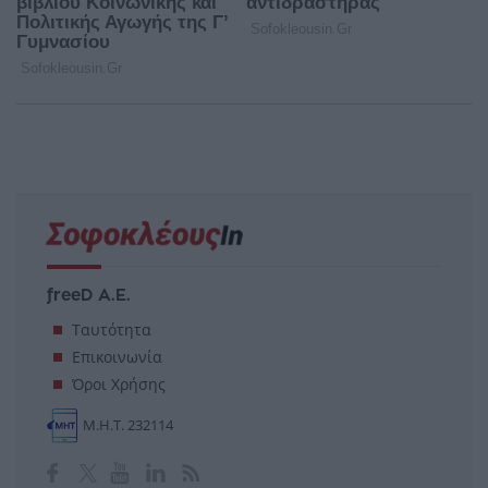
freeD Α.Ε.
Ταυτότητα
Επικοινωνία
Όροι Χρήσης
Μ.Η.Τ. 232114