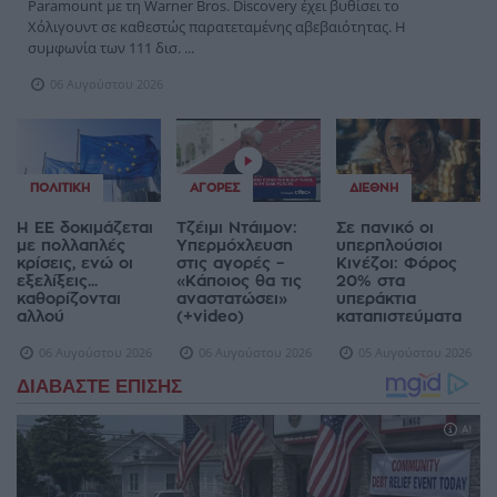
Paramount με τη Warner Bros. Discovery έχει βυθίσει το
Χόλιγουντ σε καθεστώς παρατεταμένης αβεβαιότητας. Η
συμφωνία των 111 δισ. ...
06 Αυγούστου 2026
ΠΟΛΙΤΙΚΉ
ΑΓΟΡΈΣ
ΔΙΕΘΝΉ
Η ΕΕ δοκιμάζεται
Τζέιμι Ντάιμον:
Σε πανικό οι
με πολλαπλές
Υπερμόχλευση
υπερπλούσιοι
κρίσεις, ενώ οι
στις αγορές –
Κινέζοι: Φόρος
εξελίξεις...
«Κάποιος θα τις
20% στα
καθορίζονται
αναστατώσει»
υπεράκτια
αλλού
(+video)
καταπιστεύματα
06 Αυγούστου 2026
06 Αυγούστου 2026
05 Αυγούστου 2026