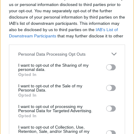
Χρυσή Βίζα τριών ταχυτήτων –
us or personal information disclosed to third parties prior to
Σε ποιες περιοχές αυξάνεται
your opt-out. You may separately opt-out of the further
κατά 60%
disclosure of your personal information by third parties on the
17:45, 16 Μαρτίου 2024
IAB’s list of downstream participants. This information may
also be disclosed by us to third parties on the
IAB’s List of
Downstream Participants
that may further disclose it to other
ΧΡΗΣΤΙΚΆ
third parties.
«Χρυσή Βίζα»: Σε ποιες
περιοχές θα αυξηθεί το όριο
Personal Data Processing Opt Outs
αγοράς ακινήτου στα 800.000
ευρώ
I want to opt-out of the Sharing of my
personal data.
10:52, 19 Φεβρουαρίου 2024
Opted In
I want to opt-out of the Sale of my
ΠΟΛΙΤΙΚΉ
Personal Data.
Μητσοτάκης: Αυξάνεται το όριο
Opted In
για τη Golden Visa σε αστικά
κέντρα και νησιά
I want to opt-out of processing my
Personal Data for Targeted Advertising.
11:52, 09 Φεβρουαρίου 2024
Opted In
I want to opt-out of Collection, Use,
ΧΡΗΣΤΙΚΆ
Retention, Sale, and/or Sharing of my