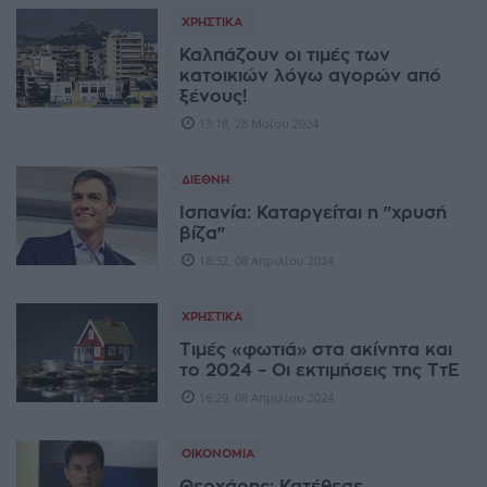
ΧΡΗΣΤΙΚΆ
Καλπάζουν οι τιμές των
κατοικιών λόγω αγορών από
ξένους!
13:18, 28 Μαΐου 2024
ΔΙΕΘΝΉ
Ισπανία: Καταργείται η "χρυσή
βίζα"
18:32, 08 Απριλίου 2024
ΧΡΗΣΤΙΚΆ
Τιμές «φωτιά» στα ακίνητα και
το 2024 – Οι εκτιμήσεις της ΤτΕ
16:29, 08 Απριλίου 2024
ΟΙΚΟΝΟΜΊΑ