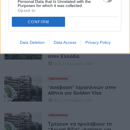
Personal Data that Is Unrelated with the
Ποιες αλλαγές σχεδιάζονται
Purposes for which it was collected.
στη «Χρυσή Βίζα» - Αυξάνονται
Opted In
οι περιορισμοί
13:14, 31 Ιανουαρίου 2024
CONFIRM
ΟΙΚΟΝΟΜΊΑ
Data Deletion
Data Access
Privacy Policy
Alpha Bank: Πάνω από 1,6 δισ.
οι ξένες επενδύσεις σε ακίνητα
στην Ελλάδα
12:15, 11 Ιανουαρίου 2024
ΟΙΚΟΝΟΜΊΑ
“Απόβαση” Ισραηλινών στην
Αθήνα για Golden Visa
18:21, 28 Οκτωβρίου 2023
ΟΙΚΟΝΟΜΊΑ
Τρέχουν να προλάβουν τη
“Χρυσή Βίζα” -Αιτήσεις για