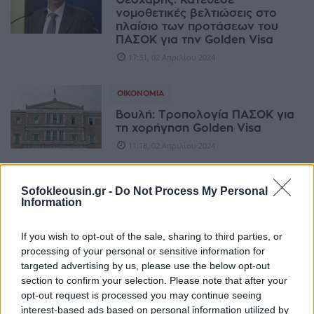
Θεοχάρης: Κατέθεσε
νομοθετικές βελτιώσεις στο
πλαίσιο των προτάσεων του
ΠΑΣΟΚ για την Golden Visa
17:31, 02 Απριλίου 2024
ΟΙΚΟΝΟΜΊΑ
Βουλή: Τροπολογία ΠΑΣΟΚ για
τη χορήγηση Golden Visa
11:18, 02 Απριλίου 2024
ΟΙΚΟΝΟΜΊΑ
Sofokleousin.gr -
Do Not Process My Personal
Information
ΣΑΕΙΕ: Η προτεινόμενη
τροπολογία αναστέλλει πλήρως
την ανταγωνιστικότητα του
If you wish to opt-out of the sale, sharing to third parties, or
προγράμματος Golden Visa
processing of your personal or sensitive information for
15:01, 27 Μαρτίου 2024
targeted advertising by us, please use the below opt-out
section to confirm your selection. Please note that after your
opt-out request is processed you may continue seeing
ΧΡΗΣΤΙΚΆ
interest-based ads based on personal information utilized by