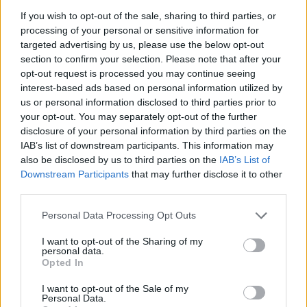
If you wish to opt-out of the sale, sharing to third parties, or
ΑΓΟΡΈΣ
processing of your personal or sensitive information for
targeted advertising by us, please use the below opt-out
Το Χονγκ Κονγκ χαλαρώνει
section to confirm your selection. Please note that after your
τους κανόνες για το ψηφιακό
opt-out request is processed you may continue seeing
ενεργητικό
interest-based ads based on personal information utilized by
07:59, 03 Νοεμβρίου 2025
us or personal information disclosed to third parties prior to
your opt-out. You may separately opt-out of the further
ΔΙΕΘΝΉ
disclosure of your personal information by third parties on the
IAB’s list of downstream participants. This information may
Χονγκ Κονγκ: Αεροσκάφος
also be disclosed by us to third parties on the
IAB’s List of
μεταφοράς φορτίου κατά την
προσγείωση κατέληξε στη
Downstream Participants
that may further disclose it to other
θάλασσα
third parties.
08:28, 20 Οκτωβρίου 2025
Personal Data Processing Opt Outs
ΑΓΟΡΈΣ
I want to opt-out of the Sharing of my
personal data.
Το Χονγκ Κονγκ στην κορυφή:
Opted In
Ξεπερνά τη Wall Street στις
δημόσιες εγγραφές
I want to opt-out of the Sale of my
Personal Data.
07:09, 03 Ιουλίου 2025