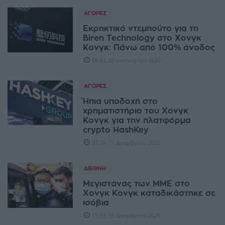
ΑΓΟΡΈΣ
Εκρηκτικό ντεμπούτο για τη
Biren Technology στο Χονγκ
Κονγκ: Πάνω από 100% άνοδος
08:42, 02 Ιανουαρίου 2026
ΑΓΟΡΈΣ
Ήπια υποδοχή στο
χρηματιστήριο του Χονγκ
Κονγκ για την πλατφόρμα
crypto HashKey
07:26, 17 Δεκεμβρίου 2025
ΔΙΕΘΝΉ
Μεγιστάνας των ΜΜΕ στο
Χονγκ Κονγκ καταδικάστηκε σε
ισόβια
15:33, 15 Δεκεμβρίου 2025