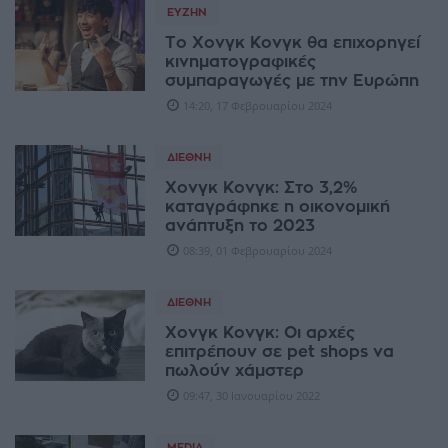
ΕΥΖΗΝ
Το Χονγκ Κονγκ θα επιχορηγεί
κινηματογραφικές
συμπαραγωγές με την Ευρώπη
14:20, 17 Φεβρουαρίου 2024
ΔΙΕΘΝΉ
Χονγκ Κονγκ: Στο 3,2%
καταγράφηκε η οικονομική
ανάπτυξη το 2023
08:39, 01 Φεβρουαρίου 2024
ΔΙΕΘΝΉ
Χονγκ Κονγκ: Οι αρχές
επιτρέπουν σε pet shops να
πωλούν χάμστερ
09:47, 30 Ιανουαρίου 2022
MEDIA