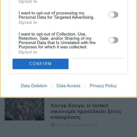
Opted In
I want to opt-out of processing my
ΑΓΟΡΈΣ
Personal Data for Targeted Advertising.
Opted In
CATL: Ντεμπούτο στο
χρηματιστήριο του Χονγκ
I want to opt-out of Collection, Use,
Κονγκ με +17%
Retention, Sale, and/or Sharing of my
12:26, 21 Μαΐου 2025
Personal Data that Is Unrelated with the
Purposes for which it was collected.
Opted In
ΑΓΟΡΈΣ
CONFIRM
Ο Τραμπ κάνει "σπουδαίες
ξανά" τις... κινεζικές μετοχές
07:53, 14 Μαρτίου 2025
Data Deletion
Data Access
Privacy Policy
ΔΙΕΘΝΉ
Χονγκ Κονγκ: Η τοπική
οικονομία προσελκύει ξένες
επιχειρήσεις
10:03, 08 Οκτωβρίου 2024