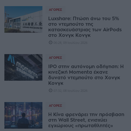
ΑΓΟΡΈΣ
Luxshare: Πτώση άνω του 5%
στο ντεμπούτο της
κατασκευάστριας των AirPods
στο Χονγκ Κονγκ
06:28, 09 Ιουλίου 2026
ΑΓΟΡΈΣ
IPO στην αυτόνομη οδήγηση: Η
κινεζική Momenta έκανε
δυνατό ντεμπούτο στο Χονγκ
Κονγκ
07:32, 08 Ιουλίου 2026
ΑΓΟΡΈΣ
Η Κίνα φρενάρει την πρόσβαση
στη Wall Street, ενισχύει
εγχώριους «πρωταθλητές»