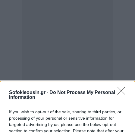
Sofokleousin.gr -
Do Not Process My Personal
Information
Όπως σημειώνουν στελέχη της αγοράς, η μείωση των
διαθέσιμων οδών προς τις αμερικανικές αγορές
If you wish to opt-out of the sale, sharing to third parties, or
καθιστά
ελκυστικότερες
τις εισηγμένες στο Χονγκ
processing of your personal or sensitive information for
targeted advertising by us, please use the below opt-out
Κονγκ εταιρείες που συμμετέχουν στο πρόγραμμα
section to confirm your selection. Please note that after your
Stock Connect
, μέσω του οποίου οι επενδυτές της