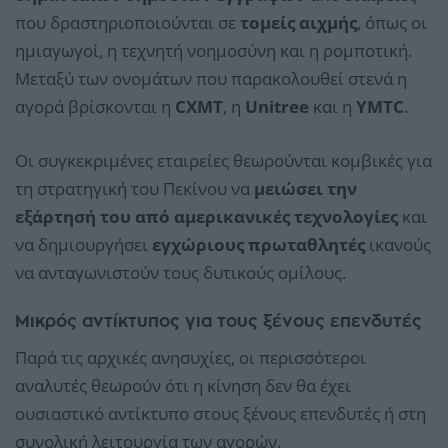
που δραστηριοποιούνται σε
τομείς αιχμής
, όπως οι
ημιαγωγοί, η τεχνητή νοημοσύνη και η ρομποτική.
Μεταξύ των ονομάτων που παρακολουθεί στενά η
αγορά βρίσκονται η
CXMT
, η
Unitree
και η
YMTC
.
Οι συγκεκριμένες εταιρείες θεωρούνται κομβικές για
τη στρατηγική του Πεκίνου να
μειώσει την
εξάρτησή του από αμερικανικές τεχνολογίες
και
να δημιουργήσει
εγχώριους πρωταθλητές
ικανούς
να ανταγωνιστούν τους δυτικούς ομίλους.
Μικρός αντίκτυπος για τους ξένους επενδυτές
Παρά τις αρχικές ανησυχίες, οι περισσότεροι
αναλυτές θεωρούν ότι η κίνηση δεν θα έχει
ουσιαστικό αντίκτυπο στους ξένους επενδυτές ή στη
συνολική λειτουργία των αγορών.