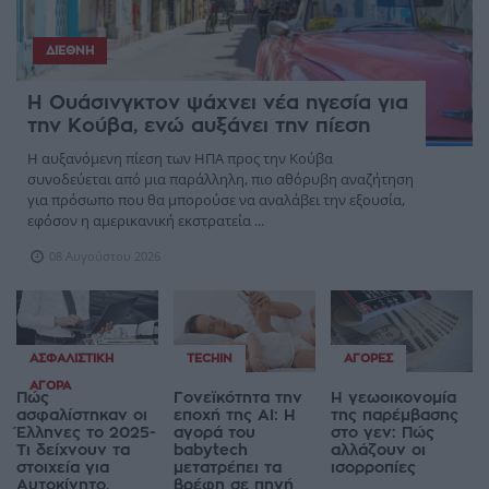
ΔΙΕΘΝΉ
Η Ουάσινγκτον ψάχνει νέα ηγεσία για
την Κούβα, ενώ αυξάνει την πίεση
Η αυξανόμενη πίεση των ΗΠΑ προς την Κούβα
συνοδεύεται από μια παράλληλη, πιο αθόρυβη αναζήτηση
για πρόσωπο που θα μπορούσε να αναλάβει την εξουσία,
εφόσον η αμερικανική εκστρατεία ...
08 Αυγούστου 2026
ΑΣΦΑΛΙΣΤΙΚΉ
TECHIN
ΑΓΟΡΈΣ
ΑΓΟΡΆ
Πώς
Γονεϊκότητα την
Η γεωοικονομία
ασφαλίστηκαν οι
εποχή της AI: Η
της παρέμβασης
Έλληνες το 2025-
αγορά του
στο γεν: Πώς
Τι δείχνουν τα
babytech
αλλάζουν οι
στοιχεία για
μετατρέπει τα
ισορροπίες
Αυτοκίνητο,
βρέφη σε πηγή