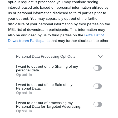
opt-out request is processed you may continue seeing
ηπειρωτικής Κίνας μπορούν να αγοράζουν
interest-based ads based on personal information utilized by
us or personal information disclosed to third parties prior to
συγκεκριμένες μετοχές μέσω τοπικών
your opt-out. You may separately opt-out of the further
χρηματιστηριακών λογαριασμών.
disclosure of your personal information by third parties on the
IAB’s list of downstream participants. This information may
also be disclosed by us to third parties on the
IAB’s List of
Η τάση αυτή, ωστόσο, δεν ξεκινά σήμερα. Τα
Downstream Participants
that may further disclose it to other
τελευταία χρόνια, καθώς οι σχέσεις Ουάσιγκτον και
third parties.
Πεκίνου επιδεινώνονται, πολλές μεγάλες κινεζικές
Personal Data Processing Opt Outs
εταιρείες έχουν ήδη μεταφέρει σημαντικό μέρος της
διαπραγμάτευσής τους στο Χονγκ Κονγκ ή έχουν
I want to opt-out of the Sharing of my
personal data.
αποκτήσει παράλληλη εισαγωγή εκεί.
Opted In
I want to opt-out of the Sale of my
Personal Data.
Opted In
I want to opt-out of processing my
Personal Data for Targeted Advertising.
Opted In