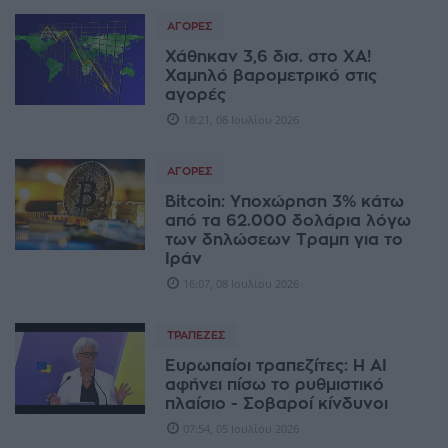
ΑΓΟΡΈΣ
Χάθηκαν 3,6 δισ. στο ΧΑ!
Χαμηλό βαρομετρικό στις
αγορές
18:21, 08 Ιουλίου 2026
ΑΓΟΡΈΣ
Bitcoin: Υποχώρηση 3% κάτω
από τα 62.000 δολάρια λόγω
των δηλώσεων Τραμπ για το
Ιράν
16:07, 08 Ιουλίου 2026
ΤΡΆΠΕΖΕΣ
Ευρωπαίοι τραπεζίτες: Η AI
αφήνει πίσω το ρυθμιστικό
πλαίσιο - Σοβαροί κίνδυνοι
07:54, 05 Ιουλίου 2026