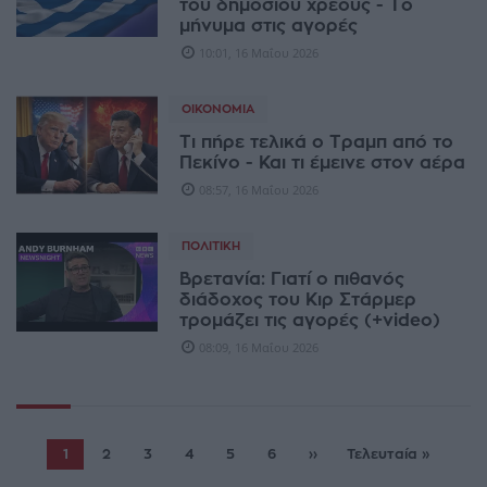
του δημόσιου χρέους - Το
μήνυμα στις αγορές
10:01, 16 Μαΐου 2026
ΟΙΚΟΝΟΜΊΑ
Τι πήρε τελικά ο Τραμπ από το
Πεκίνο - Και τι έμεινε στον αέρα
08:57, 16 Μαΐου 2026
ΠΟΛΙΤΙΚΉ
Βρετανία: Γιατί ο πιθανός
διάδοχος του Κιρ Στάρμερ
τρομάζει τις αγορές (+video)
08:09, 16 Μαΐου 2026
1
2
3
4
5
6
››
Τελευταία »