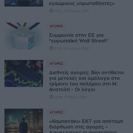
εγχώριους «πρωταθλητές»
07:21, 03 Ιουνίου 2026
ΑΓΟΡΈΣ
Συμφωνία στην ΕΕ για
"ευρωπαϊκή Wall Street"
21:01, 01 Ιουνίου 2026
ΑΓΟΡΈΣ
Διεθνείς αγορές: Βίοι αντίθετοι
για μετοχές και ομόλογα στο
τρίμηνο του πολέμου στη Μ.
Ανατολή - Οι λόγοι
10:46, 31 Μαΐου 2026
ΑΓΟΡΈΣ
«Καμπανάκι» ΕΚΤ για απότομη
διόρθωση στις αγορές –
Διογκωμένες οι αποτιμήσεις