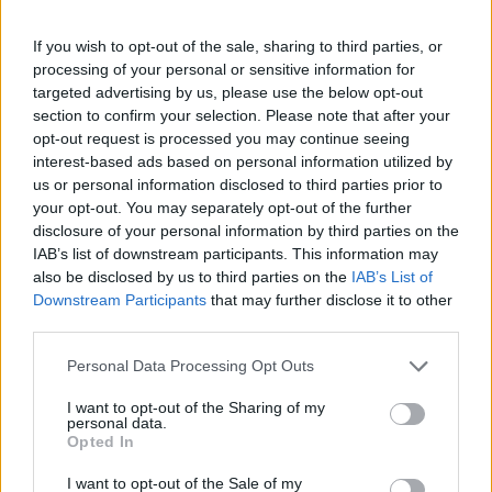
ΔΙΕΘΝΉ
If you wish to opt-out of the sale, sharing to third parties, or
processing of your personal or sensitive information for
Κίνα: Στο χαμηλότερο επίπεδο
targeted advertising by us, please use the below opt-out
των τελευταίων 9 μηνών οι
section to confirm your selection. Please note that after your
αγορές ομολόγων από την
opt-out request is processed you may continue seeing
PBOC
interest-based ads based on personal information utilized by
16:40, 03 Ιουλίου 2026
us or personal information disclosed to third parties prior to
your opt-out. You may separately opt-out of the further
ΕΠΙΧΕΙΡΉΣΕΙΣ
disclosure of your personal information by third parties on the
IAB’s list of downstream participants. This information may
Έρευνα ΒΕΑ-KPMG:
also be disclosed by us to third parties on the
IAB’s List of
Αποκλεισμός από τις τράπεζες
και κόστη πνίγουν τις μικρές
Downstream Participants
that may further disclose it to other
επιχειρήσεις
third parties.
16:19, 01 Ιουλίου 2026
Personal Data Processing Opt Outs
ΔΙΕΘΝΉ
I want to opt-out of the Sharing of my
personal data.
Πληθωρισμός: Απροσδόκητη
Opted In
«βουτιά» στη Γαλλία,
ευθυγραμμίστηκε με τον στόχο
I want to opt-out of the Sale of my