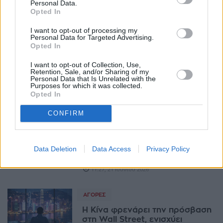
Personal Data.
της ΕΚΤ
Opted In
18:26, 30 Ιουνίου 2026
I want to opt-out of processing my
Personal Data for Targeted Advertising.
TECHIN
Opted In
Στο +11% η SK Hynix μετά την
I want to opt-out of Collection, Use,
αίτηση για εισαγωγή στο
Retention, Sale, and/or Sharing of my
Nasdaq
Personal Data that Is Unrelated with the
Purposes for which it was collected.
06:44, 25 Ιουνίου 2026
Opted In
CONFIRM
ΑΓΟΡΈΣ
Morgan Stanley: Πώς ο
πόλεμος ΗΠΑ-Ιράν «γκρέμισε»
τον μύθο των επενδυτικών
Data Deletion
Data Access
Privacy Policy
καταφυγίων
11:27, 21 Ιουνίου 2026
ΑΓΟΡΈΣ
Η Κίνα φρενάρει την πρόσβαση
στη Wall Street, ενισχύει