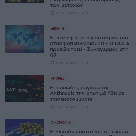
των μετοχών
13:15, 27 Μαΐου 2026
ΔΙΕΘΝΉ
Επιστρέφει το «φάντασμα» του
στασιμοπληθωρισμού – O ΟΟΣΑ
προειδοποιεί - Συναγερμός στη
G7
12:35, 19 Μαΐου 2026
ΑΓΟΡΈΣ
Η «σκιώδης» αγορά της
Anthropic την αποτιμά ήδη σε
τρισεκατομμύρια
07:23, 18 Μαΐου 2026
ΟΙΚΟΝΟΜΊΑ
Η Ελλάδα επιταχύνει τη μείωση