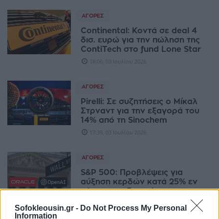
ΑΓΟΡΈΣ
Continental: Κοντά σε deal 4
δισ. ευρώ για την πώληση της
ContiTech στο fund Lone Star
18:06, 03 Ιουλίου 2026
ΑΓΟΡΈΣ
Pirelli: Σε συζητήσεις ο Μίκαλ
Στρναντ για την εξαγορά του
14% από τη Sinochem
17:39, 03 Ιουλίου 2026
ΑΓΟΡΈΣ
S&P 500: Προβλέψεις για
αύξηση κερδών κατά 25% εν
μέσω προειδοποιήσεων για
«φούσκα»
Sofokleousin.gr -
Do Not Process My Personal
17:05, 03 Ιουλίου 2026
Information