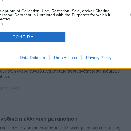
του ιδιωτικού δείκτη υπευθύνων προμηθειών (PMI) της Caixin, καθώς οι
γγ...
o opt-out of Collection, Use, Retention, Sale, and/or Sharing
ersonal Data that Is Unrelated with the Purposes for which it
lected.
ίου 2025
In
CONFIRM
Ο "κόλαφος" του PMI επηρρεάζει τις προσδοκίες
 των επιτοκίων
Data Deletion
Data Access
Privacy Policy
οιχεία για τον δείκτη PMI της ευρωζώνης που ανακοινώθηκαν σήμερα το
υν ότι η αγορά συνεχίζει να υποτιμά τις πιθανότητες συνεχόμενων
ίων α...
εμβρίου 2024
ανοδικά η ελληνική μεταποίηση
 πορεία συνέχισε και τον Μάρτιο ο ελληνικός μεταποιητικός τομέας, με