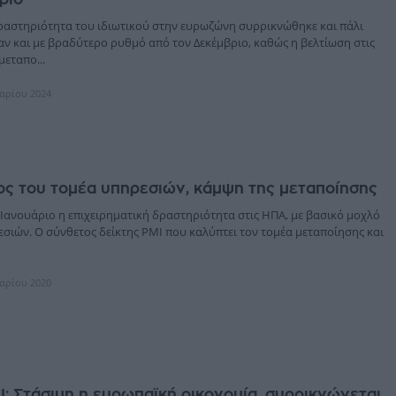
ραστηριότητα του ιδιωτικού στην ευρωζώνη συρρικνώθηκε και πάλι
αν και με βραδύτερο ρυθμό από τον Δεκέμβριο, καθώς η βελτίωση στις
μεταπο...
υαρίου 2024
ος του τομέα υπηρεσιών, κάμψη της μεταποίησης
 Ιανουάριο η επιχειρηματική δραστηριότητα στις ΗΠΑ, με βασικό μοχλό
εσιών. Ο σύνθετος δείκτης PMI που καλύπτει τον τομέα μεταποίησης και
υαρίου 2020
I: Στάσιμη η ευρωπαϊκή οικονομία, συρρικνώνεται