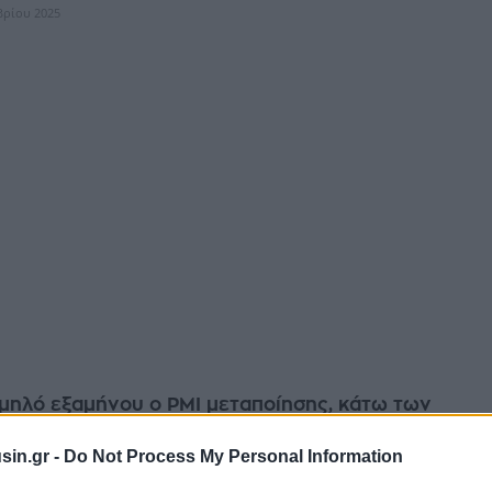
βρίου 2025
αμηλό εξαμήνου ο PMI μεταποίησης, κάτω των
ν
sin.gr -
Do Not Process My Personal Information
 δραστηριότητα στην Κίνα συρρικνώθηκε περισσότερο απ’ ό,τι
 Οκτώβριο, καθώς η αναζωπύρωση των εμπορικών εντάσεων με τις ΗΠΑ