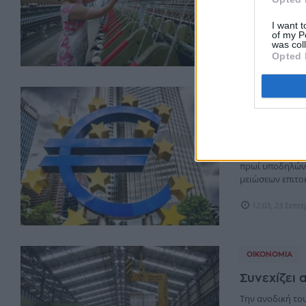
με τα στοιχεία 
εξαγωγικές παρα
I want t
of my P
was col
07:00, 03 Ιουν
Opted 
ΑΓΟΡΈΣ
Ευρωζώνη: 
για μείωση
Τα αρνητικά στ
πρωί υποδηλώνο
μειώσεων επιτοκ
12:03, 23 Σεπτ
ΟΙΚΟΝΟΜΊΑ
Συνεχίζει 
Την ανοδική του