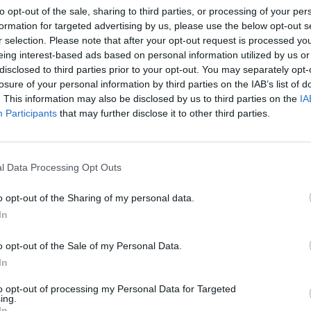
 εσωτερική ζή...
to opt-out of the sale, sharing to third parties, or processing of your per
formation for targeted advertising by us, please use the below opt-out s
ωβρίου 2025
r selection. Please note that after your opt-out request is processed y
eing interest-based ads based on personal information utilized by us or
disclosed to third parties prior to your opt-out. You may separately opt-
losure of your personal information by third parties on the IAB’s list of
. This information may also be disclosed by us to third parties on the
IA
αθύτερη ύφεση η μεταποίηση, για τέταρτο μήνα
Participants
that may further disclose it to other third parties.
 δραστηριότητα στην Κίνα συρρικνώθηκε για τέταρτο διαδοχικό μήνα
τα επίσημα στοιχεία να δείχνουν μεγαλύτερη επιβράδυνση απ’ ό,τι
υτές, ...
l Data Processing Opt Outs
ίου 2025
o opt-out of the Sharing of my personal data.
In
o opt-out of the Sale of my Personal Data.
In
ρεστη έκπληξη στη μεταποίηση - Ισχυρό πλήγμα
 δείχνει ο Caixin PMI Μαϊου
to opt-out of processing my Personal Data for Targeted
ing.
μψη κατέγραψε ο μεταποιητικός τομέας της Κίνας τον Μάιο, σύμφωνα
In