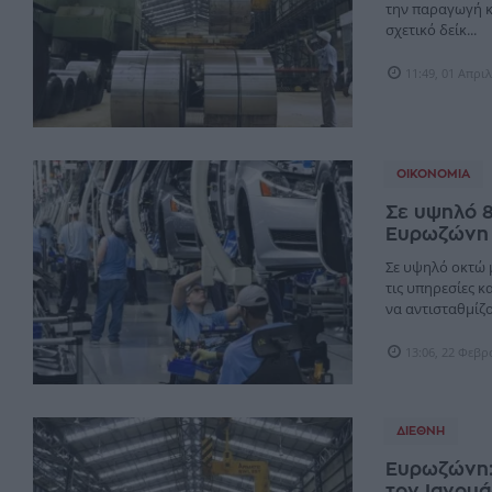
την παραγωγή κα
σχετικό δείκ...
11:49, 01 Απρι
ΟΙΚΟΝΟΜΊΑ
Σε υψηλό 8
Ευρωζώνη -
Σε υψηλό οκτώ 
τις υπηρεσίες 
να αντισταθμίζου
13:06, 22 Φεβ
ΔΙΕΘΝΉ
Ευρωζώνη:
τον Ιανουά