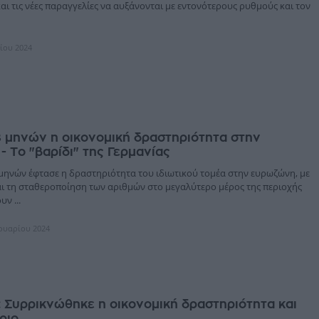
ι τις νέες παραγγελίες να αυξάνονται με εντονότερους ρυθμούς και τον
λίου 2024
 μηνών η οικονομική δραστηριότητα στην
 Το "βαρίδι" της Γερμανίας
μηνών έφτασε η δραστηριότητα του ιδιωτικού τομέα στην ευρωζώνη, με
και τη σταθεροποίηση των αριθμών στο μεγαλύτερο μέρος της περιοχής
ν ...
ρουαρίου 2024
 Συρρικνώθηκε η οικονομική δραστηριότητα και
ριο