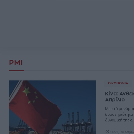
PMI
ΟΙΚΟΝΟΜΊΑ
Κίνα: Ανθε
Απρίλιo
Μεικτά μηνύματα
δραστηριότητα 
δυναμική της α..
06:21, 30 Απρι