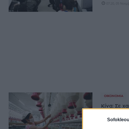
07:20, 05 Νοεμ
ΟΙΚΟΝΟΜΊΑ
Κίνα: Σε χ
εκτιμήσεω
Sofokleou
Η μεταποιητική
αναμενόταν τον