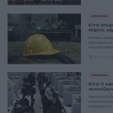
ΟΙΚΟΝΟΜΊΑ
Κίνα: Ισχυ
Μάρτιο, χά
Ενδείξεις ανάκα
δραστηριότητα 
καλύτερη επίδοσ
07:31, 31 Μαρτ
ΟΙΚΟΝΟΜΊΑ
Κίνα: Η οι
συνεχίζου
Παρά τις ενδείξ
να αναπτύσσετα
τις δαπάνες τω..