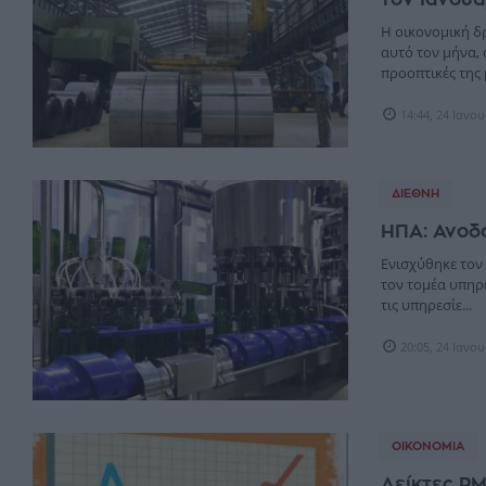
Η οικονομική δ
αυτό τον μήνα, 
προοπτικές της 
14:44, 24 Ιανο
ΔΙΕΘΝΉ
ΗΠΑ: Ανοδ
Ενισχύθηκε τον
τον τομέα υπηρ
τις υπηρεσίε...
20:05, 24 Ιανο
ΟΙΚΟΝΟΜΊΑ
Δείκτες PM