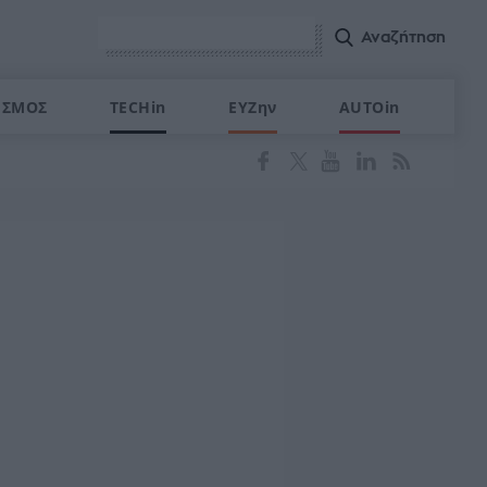
ΙΣΜΟΣ
TECHin
ΕΥΖην
AUTOin