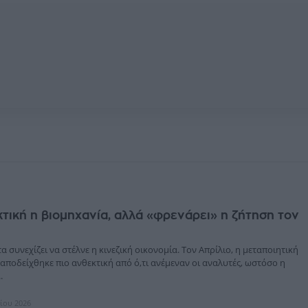
κτική η βιομηχανία, αλλά «φρενάρει» η ζήτηση τον
 συνεχίζει να στέλνε η κινεζική οικονομία. Τον Απρίλιο, η μεταποιητική
αποδείχθηκε πιο ανθεκτική από ό,τι ανέμεναν οι αναλυτές, ωστόσο η
.
λίου 2026