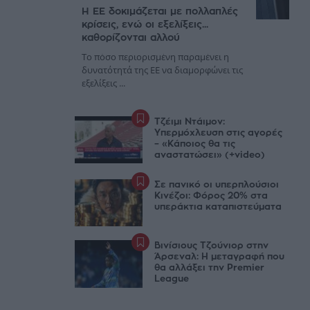
Η ΕΕ δοκιμάζεται με πολλαπλές
κρίσεις, ενώ οι εξελίξεις...
καθορίζονται αλλού
Το πόσο περιορισμένη παραμένει η
δυνατότητά της ΕΕ να διαμορφώνει τις
εξελίξεις ...
Τζέιμι Ντάιμον:
Υπερμόχλευση στις αγορές
– «Κάποιος θα τις
αναστατώσει» (+video)
Σε πανικό οι υπερπλούσιοι
Κινέζοι: Φόρος 20% στα
υπεράκτια καταπιστεύματα
Βινίσιους Τζούνιορ στην
Άρσεναλ: Η μεταγραφή που
θα αλλάξει την Premier
League