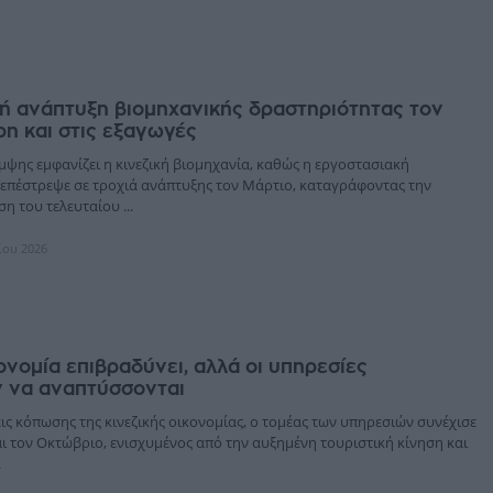
ρή ανάπτυξη βιομηχανικής δραστηριότητας τον
ρη και στις εξαγωγές
μψης εμφανίζει η κινεζική βιομηχανία, καθώς η εργοστασιακή
επέστρεψε σε τροχιά ανάπτυξης τον Μάρτιο, καταγράφοντας την
η του τελευταίου ...
ίου 2026
κονομία επιβραδύνει, αλλά οι υπηρεσίες
ν να αναπτύσσονται
εις κόπωσης της κινεζικής οικονομίας, ο τομέας των υπηρεσιών συνέχισε
ι τον Οκτώβριο, ενισχυμένος από την αυξημένη τουριστική κίνηση και
.