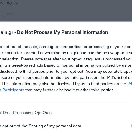
ανησυχίε...
ίου 2026
sin.gr -
Do Not Process My Personal Information
α χρηματιστήρια, απώλειες στο ΧΑ, πιέσεις στις
to opt-out of the sale, sharing to third parties, or processing of your per
τάλλων, ενέργειας
formation for targeted advertising by us, please use the below opt-out s
r selection. Please note that after your opt-out request is processed y
ρικό επικρατεί στις αγορές και τα σύννεφα στον ορίζοντα πυκνώνουν,
eing interest-based ads based on personal information utilized by us or
ικές συγκρούσεις κλιμακώνονται στη Μέση Ανατολή, με ολέθριες
 παγκόσμι...
disclosed to third parties prior to your opt-out. You may separately opt-
losure of your personal information by third parties on the IAB’s list of
ίου 2026
. This information may also be disclosed by us to third parties on the
IA
Participants
that may further disclose it to other third parties.
l Data Processing Opt Outs
ιο συσσωρεύεται στην Κίνα - Η σύγκρουση στο
ει την παγκόσμια προσφορά
o opt-out of the Sharing of my personal data.
σορροπίες εμφανίζονται στην παγκόσμια αγορά αλουμινίου, καθώς τα