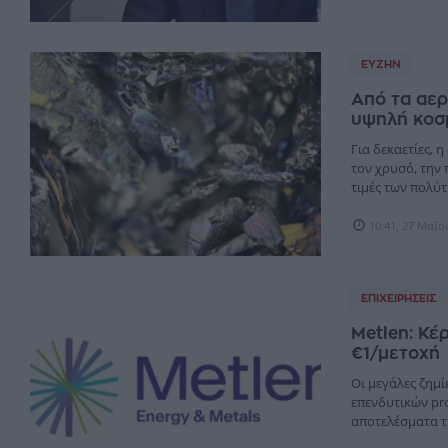
ΕΥΖΗΝ
Από τα αερ
υψηλή κοσ
Για δεκαετίες, 
τον χρυσό, την 
τιμές των πολύτι
10:41, 27 Μαΐο
ΕΠΙΧΕΙΡΉΣΕΙΣ
Metlen: Κέ
€1/μετοχή
Οι μεγάλες ζημί
επενδυτικών pro
αποτελέσματα τη