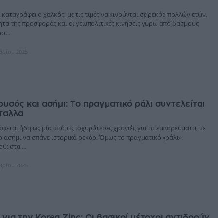
 καταγράφει ο χαλκός, με τις τιμές να κινούνται σε ρεκόρ πολλών ετών,
ητα της προσφοράς και οι γεωπολιτικές κινήσεις γύρω από δασμούς
ι...
μβρίου 2025
ρυσός και ασήμι: Το πραγματικό ράλι συντελείται
ταλλα
φεται ήδη ως μία από τις ισχυρότερες χρονιές για τα εμπορεύματα, με
ο ασήμι να σπάνε ιστορικά ρεκόρ. Όμως το πραγματικό «ράλι»
ύ: στα ...
μβρίου 2025
 για την Korea Zinc: Οι βασικοί μέτοχοι αντιδρούν