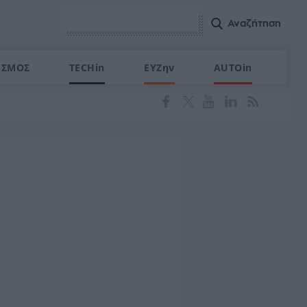
ΙΣΜΟΣ
TECHin
ΕΥΖην
AUTOin