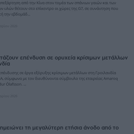
απεξάρτηση από την Κίνα στον τομέα των σπάνιων γαιών και των
ν υλών θέτουν στο επίκεντρο οι χώρες της G7, σε συνάντηση που
τή την εβδομάδ...
υαρίου 2026
ετάζουν επένδυση σε ορυχεία κρίσιμων μετάλλων
νδία
επένδυσης σε έργα εξόρυξης κρίσιμων μετάλλων στη Γροιλανδία
ΠΑ, σύμφωνα με τον διευθύνοντα σύμβουλο της εταιρείας Amaroq
dur Ólafsson. ...
υαρίου 2026
ημειώνει τη μεγαλύτερη ετήσια άνοδο από το