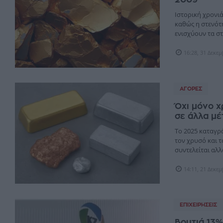
Ιστορική χρονιά
καθώς η στενότ
ενισχύουν τα στο
16:28, 31 Δεκε
ΑΓΟΡΈΣ
Όχι μόνο χ
σε άλλα μέ
Το 2025 καταγρά
τον χρυσό και τ
συντελείται αλλο
14:11, 21 Δεκε
ΕΠΙΧΕΙΡΉΣΕΙΣ
Βουτιά 13%