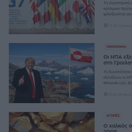
Τη στρατηγική 
κρίσιμων πρώτω
φιλοξενείται αυ
11:29, 12 Ιανο
ΟΙΚΟΝΟΜΊΑ
Οι ΗΠΑ εξ
στη Γροιλα
Τη δυνατότητα 
εξετάζουν οι Η
Minerals Ltd., El
07:26, 09 Ιανο
ΑΓΟΡΈΣ
Ο χαλκός σ
2009