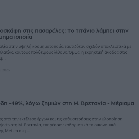
οσκάφη στις πασαρέλες: Το τιτάνιο λάμπει στην
μηματοποιία
η αξία στην υψηλή κοσμηματοποιία ταυτιζόταν σχεδόν αποκλειστικά με
πλατίνα και τους πολύτιμους λίθους. Όμως, η εκρηκτική άνοδος στις
μ...
υ 2026
ρδη -49%, λόγω ζημιών στη Μ. Βρετανία - Μέρισμα
ες από την εκτέλεση έργων και τις καθυστερήσεις στην υλοποίηση
jects στη Μ. Βρετανία, επηρέασαν καθοριστικά τα οικονομικά
ς Metlen στη ...