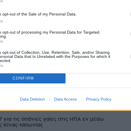
In
νονται στην Κίνα, παρά τη μεγάλη άνοδο των τιμών που προκάλεσε ο
. Τ...
o opt-out of the Sale of my Personal Data.
ίου 2026
In
to opt-out of processing my Personal Data for Targeted
ing.
In
πόκλιση χαλκού-πετρελαίου φέρνει αναβαθμίσεις
o opt-out of Collection, Use, Retention, Sale, and/or Sharing
ersonal Data that Is Unrelated with the Purposes for which it
μίσεις από BofA
lected.
πόκλιση στις τιμές των βασικών εμπορευμάτων οδηγεί σε βαθιά
In
 ευρωπαϊκού κλάδου πρώτων υλών, σύμφωνα με νέα ανάλυση της Bank
. Η εκρηκτι...
CONFIRM
υαρίου 2026
Data Deletion
Data Access
Privacy Policy
 για τις σπάνιες γαίες στις ΗΠΑ εν μέσω
ς Κίνας-Ιαπωνίας