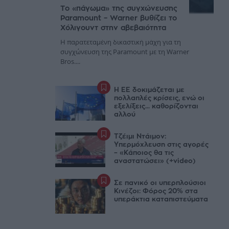
Το «πάγωμα» της συγχώνευσης
Paramount – Warner βυθίζει το
Χόλιγουντ στην αβεβαιότητα
Η παρατεταμένη δικαστική μάχη για τη
συγχώνευση της Paramount με τη Warner
Bros....
Η ΕΕ δοκιμάζεται με
πολλαπλές κρίσεις, ενώ οι
εξελίξεις... καθορίζονται
αλλού
Τζέιμι Ντάιμον:
Υπερμόχλευση στις αγορές
– «Κάποιος θα τις
αναστατώσει» (+video)
Σε πανικό οι υπερπλούσιοι
Κινέζοι: Φόρος 20% στα
υπεράκτια καταπιστεύματα