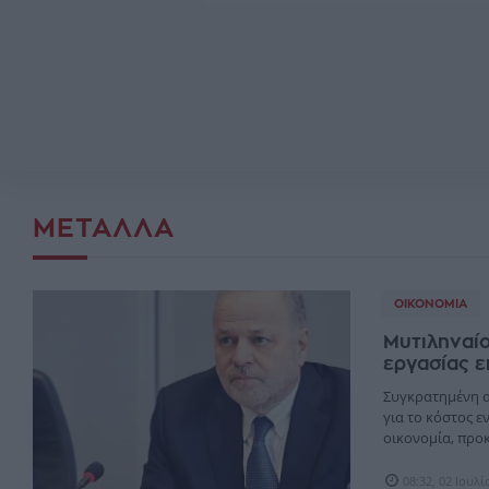
ΜΈΤΑΛΛΑ
ΟΙΚΟΝΟΜΊΑ
Μυτιληναί
εργασίας ε
Συγκρατημένη α
για το κόστος ε
οικονομία, προκ
08:32, 02 Ιουλ