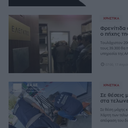
ΧΡΗΣΤΙΚΆ
Φρενίτιδα
ο πήχης τ
Τουλάχιστον 20
τους 39.300 θα 
υπηρεσία της ΑΑΔ
07:00, 17 Απρι
ΧΡΗΣΤΙΚΆ
Σε θέσεις 
στα τελων
Σε θέση μάχης 
Χάρτη των τελω
απόφαση του διο