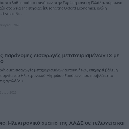
» στο λαθρεμπόριο τσιγάρων στην Ευρώπη κάνει η Ελλάδα, σύμφωνα
ταία στοιχεία της ετήσιας έκθεσης της Oxford Economics, ενώ η
ί να επιδει...
ρουαρίου 2026
ς παράνομες εισαγωγές μεταχειρισμένων ΙΧ με
ώο
ράνομες εισαγωγές μεταχειρισμένων αυτοκινήτων, επιχειρεί βάλει η
μιουργία του Ηλεκτρονικού Μητρώου Εμπόρων, που προβλέπει το
τις σχολάζου...
μβρίου 2025
ο: Ηλεκτρονικό «μάτι» της ΑΑΔΕ σε τελωνεία και