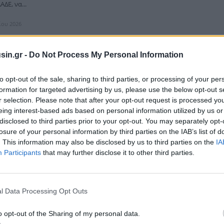
ΔΕ, να...
ίου 2026
sin.gr -
Do Not Process My Personal Information
αστράφηκαν 41.993 προϊόντα ‘μαιμού’ και
to opt-out of the sale, sharing to third parties, or processing of your per
αν πρόστιμα συνολικού ύψους 224.500 ευρώ
formation for targeted advertising by us, please use the below opt-out s
r selection. Please note that after your opt-out request is processed y
ονάδα Ελέγχου της Αγοράς (ΔΙ.Μ.Ε.Α.) της Ανεξάρτητης Αρχής Ελέγχου
eing interest-based ads based on personal information utilized by us or
στασίας Καταναλωτή ανακοίνωσε ότι χθες, 5 Μαρτίου, σε ταυτόχρονους
αγμ...
disclosed to third parties prior to your opt-out. You may separately opt-
losure of your personal information by third parties on the IAB’s list of
ίου 2026
. This information may also be disclosed by us to third parties on the
IA
Participants
that may further disclose it to other third parties.
l Data Processing Opt Outs
αντικά πλήγματα στο λαθρεμπόριο το β΄εξάμηνο
o opt-out of the Sharing of my personal data.
ματα κατά του λαθρεμπορίου και της φοροδιαφυγής σημείωσαν οι