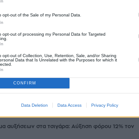
In
ς και δη οι τελωνιακές υπηρεσίες τον δεύτερο εξάμηνο του 2025,
λήρως τα προη...
o opt-out of the Sale of my Personal Data.
ρουαρίου 2026
In
to opt-out of processing my Personal Data for Targeted
ing.
In
πημα της ΑΑΔΕ σε λαθρεμπόριο, ναρκωτικά και
o opt-out of Collection, Use, Retention, Sale, and/or Sharing
ersonal Data that Is Unrelated with the Purposes for which it
υγή
lected.
ύς και στοχευμένους ελέγχους στα σημεία εισόδου και εξόδου της
In
ώντας σύγχρονα συστήματα ακτινοσκόπησης (X-Ray) και ειδικά
σκύλους ανιχνευ...
CONFIRM
ρουαρίου 2026
Data Deletion
Data Access
Privacy Policy
μα αυξήσεων στα τσιγάρα: Αύξηση φόρου 12% τον