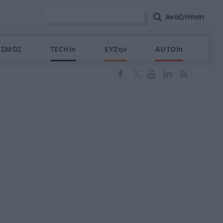
ΙΣΜΟΣ
TECHin
ΕΥΖην
AUTOin