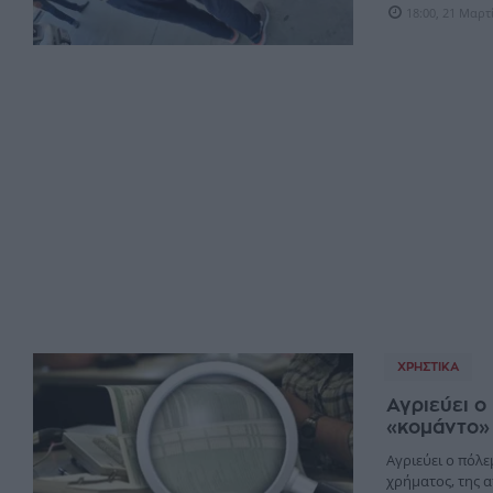
18:00, 21 Μαρτ
ΧΡΗΣΤΙΚΆ
Αγριεύει ο
«κομάντο»
Αγριεύει ο πόλ
χρήματος, της α