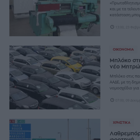
«Πρωταθλητισμό
και με τα τελευ
κατάσταση μπορε
13:00, 23 Φεβ
ΟΙΚΟΝΟΜΊΑ
Μπλόκο στι
νέο Μητρ
Μπλόκο στις πα
ΑΑΔΕ, με τη δη
νομοσχέδιο για 
07:00, 09 Δεκε
ΧΡΗΣΤΙΚΆ
Λαθρεμπόρι
φορτηγά