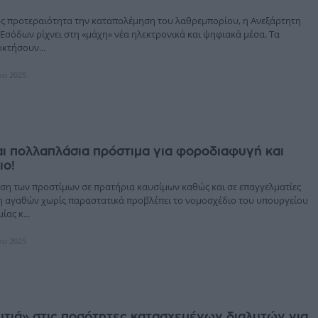
ως προτεραιότητα την καταπολέμηση του λαθρεμπορίου, η Ανεξάρτητη
Εσόδων ρίχνει στη «μάχη» νέα ηλεκτρονικά και ψηφιακά μέσα. Τα
κτήσουν...
ίου 2025
ι πολλαπλάσια πρόστιμα για φοροδιαφυγή και
ιο!
ση των προστίμων σε πρατήρια καυσίμων καθώς και σε επαγγελματίες
ση αγαθών χωρίς παραστατικά προβλέπει το νομοσχέδιο του υπουργείου
ας κ...
ίου 2025
τιά» στις ποσότητες κατασχεμένων διαλυτών για