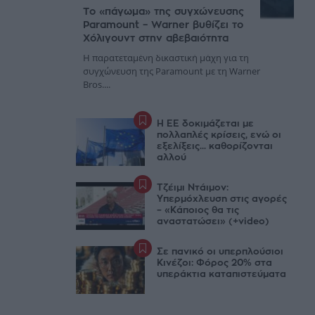
Το «πάγωμα» της συγχώνευσης
Paramount – Warner βυθίζει το
Χόλιγουντ στην αβεβαιότητα
Η παρατεταμένη δικαστική μάχη για τη
συγχώνευση της Paramount με τη Warner
Bros....
Η ΕΕ δοκιμάζεται με
πολλαπλές κρίσεις, ενώ οι
εξελίξεις... καθορίζονται
αλλού
Τζέιμι Ντάιμον:
Υπερμόχλευση στις αγορές
– «Κάποιος θα τις
αναστατώσει» (+video)
Σε πανικό οι υπερπλούσιοι
Κινέζοι: Φόρος 20% στα
υπεράκτια καταπιστεύματα