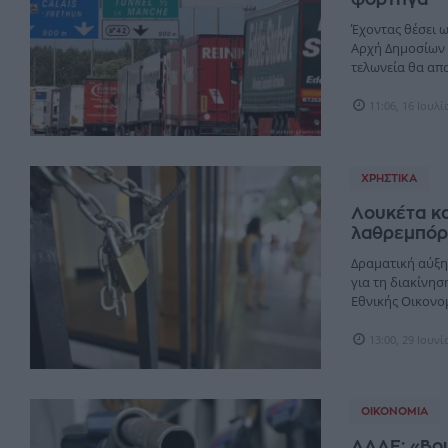
Έχοντας θέσει 
Αρχή Δημοσίων 
τελωνεία θα απο
11:06, 16 Ιουλ
ΧΡΗΣΤΙΚΆ
Λουκέτα κα
λαθρεμπόρ
Δραματική αύξη
για τη διακίνη
Εθνικής Οικονομί
13:00, 29 Ιουν
ΟΙΚΟΝΟΜΊΑ
ΑΑΔΕ: «Βου