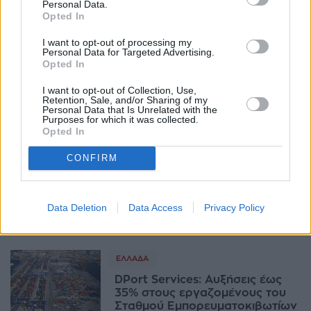
Personal Data.
10:45, 11 Αυγούστου 2025
Opted In
I want to opt-out of processing my
ΟΙΚΟΝΟΜΊΑ
Personal Data for Targeted Advertising.
Opted In
Θρίλερ με τον χαλκό: Πανικός
για traders και πλοία να
I want to opt-out of Collection, Use,
προλάβουν τον δασμό 50%
Retention, Sale, and/or Sharing of my
07:56, 23 Ιουλίου 2025
Personal Data that Is Unrelated with the
Purposes for which it was collected.
Opted In
ΑΓΟΡΈΣ
CONFIRM
Πετρέλαιο: Κίνα και Σαουδική
Αραβία παίζουν "σε διπλό
ταμπλό", η αγορά σε κρίσιμο
σταυροδρόμι
Data Deletion
Data Access
Privacy Policy
12:25, 16 Ιουλίου 2025
ΕΛΛΆΔΑ
DPort Services: Αυξήσεις έως
35% στους εργαζομένους του
Σταθμού Εμπορευματοκιβωτίων