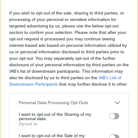
08:16, 19 Σεπτεμβρίου 2025
If you wish to opt-out of the sale, sharing to third parties, or
ΑΓΟΡΈΣ
processing of your personal or sensitive information for
targeted advertising by us, please use the below opt-out
Ο χρυσός το απόλυτο ασφαλές
section to confirm your selection. Please note that after your
καταφύγιο -Τα «μυστικά» της
opt-out request is processed you may continue seeing
επένδυσης στο «κίτρινο
μέταλλο»
interest-based ads based on personal information utilized by
us or personal information disclosed to third parties prior to
13:32, 14 Σεπτεμβρίου 2025
your opt-out. You may separately opt-out of the further
disclosure of your personal information by third parties on the
ΑΓΟΡΈΣ
IAB’s list of downstream participants. This information may
also be disclosed by us to third parties on the
IAB’s List of
Crypto, ΗΠΑ: Η Γερουσία βάζει
"φρένο" στο tokenization
Downstream Participants
that may further disclose it to other
μετοχών
third parties.
08:50, 06 Σεπτεμβρίου 2025
Personal Data Processing Opt Outs
ΑΓΟΡΈΣ
I want to opt-out of the Sharing of my
personal data.
Θα καταφέρει ο χρυσός να
Opted In
διασπάσει τις $3.400; (+τεχνική
ανάλυση)
I want to opt-out of the Sale of my