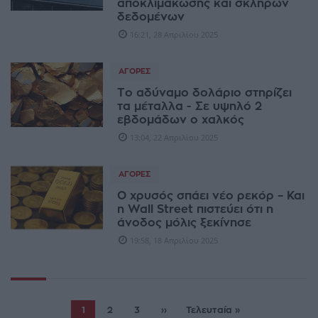
αποκλιμάκωσης και σκληρών
δεδομένων
16:21, 28 Απριλίου 2025
ΑΓΟΡΈΣ
Το αδύναμο δολάριο στηρίζει
τα μέταλλα - Σε υψηλό 2
εβδομάδων ο χαλκός
13:04, 22 Απριλίου 2025
ΑΓΟΡΈΣ
Ο χρυσός σπάει νέο ρεκόρ – Και
η Wall Street πιστεύει ότι η
άνοδος μόλις ξεκίνησε
19:58, 18 Απριλίου 2025
1
2
3
››
Τελευταία »