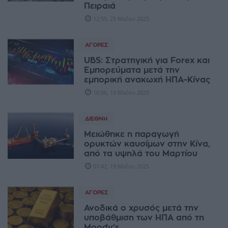
Πειραιά
12:55, 25 Μαΐου 2025
ΑΓΟΡΈΣ
UBS: Στρατηγική για Forex και
Εμπορεύματα μετά την
εμπορική ανακωχή ΗΠΑ–Κίνας
16:56, 19 Μαΐου 2025
ΔΙΕΘΝΉ
Μειώθηκε η παραγωγή
ορυκτών καυσίμων στην Κίνα,
από τα υψηλά του Μαρτίου
07:42, 19 Μαΐου 2025
ΑΓΟΡΈΣ
Ανοδικά ο χρυσός μετά την
υποβάθμιση των ΗΠΑ από τη
Moody’s