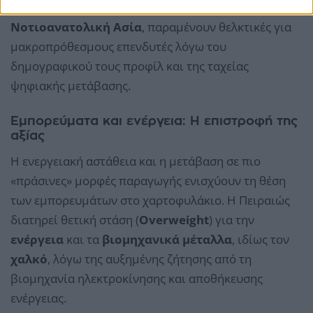
Οι αναδυόμενες αγορές, και ιδιαίτερα η
Ινδία
και η
Νοτιοανατολική Ασία
, παραμένουν θελκτικές για
μακροπρόθεσμους επενδυτές λόγω του
δημογραφικού τους προφίλ και της ταχείας
ψηφιακής μετάβασης.
Εμπορεύματα και ενέργεια: Η επιστροφή της
αξίας
Η ενεργειακή αστάθεια και η μετάβαση σε πιο
«πράσινες» μορφές παραγωγής ενισχύουν τη θέση
των εμπορευμάτων στο χαρτοφυλάκιο. Η Πειραιώς
διατηρεί θετική στάση (
Overweight
) για την
ενέργεια
και τα
βιομηχανικά μέταλλα
, ιδίως τον
χαλκό
, λόγω της αυξημένης ζήτησης από τη
βιομηχανία ηλεκτροκίνησης και αποθήκευσης
ενέργειας.