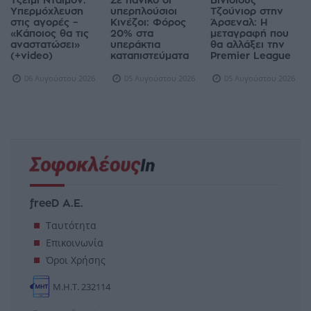
Τζέιμι Ντάιμον:
Σε πανικό οι
Βινίσιους
Υπερμόχλευση
υπερπλούσιοι
Τζούνιορ στην
στις αγορές –
Κινέζοι: Φόρος
Άρσεναλ: Η
«Κάποιος θα τις
20% στα
μεταγραφή που
αναστατώσει»
υπεράκτια
θα αλλάξει την
(+video)
καταπιστεύματα
Premier League
06 Αυγούστου 2026
05 Αυγούστου 2026
05 Αυγούστου 2026
freeD Α.Ε.
Ταυτότητα
Επικοινωνία
Όροι Χρήσης
Μ.Η.Τ. 232114