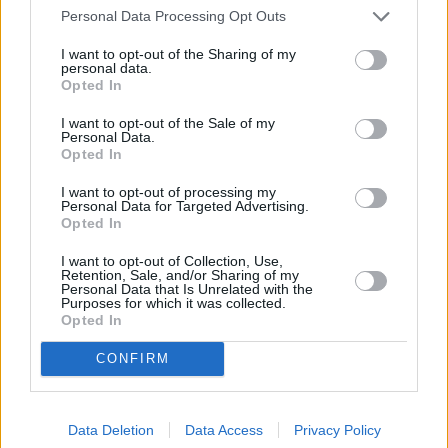
Personal Data Processing Opt Outs
I want to opt-out of the Sharing of my
personal data.
Opted In
I want to opt-out of the Sale of my
Personal Data.
Opted In
I want to opt-out of processing my
Personal Data for Targeted Advertising.
Opted In
I want to opt-out of Collection, Use,
Retention, Sale, and/or Sharing of my
Personal Data that Is Unrelated with the
Αντίθετα, η
Ευρώπη
αντιμετωπίζει χαμηλότερη
Purposes for which it was collected.
αναπτυξιακή δυναμική, εξαιτίας της ενεργειακής
Opted In
εξάρτησης και της γεωπολιτικής αβεβαιότητας,
CONFIRM
γεγονός που οδηγεί σε περιορισμένη στάθμιση
(Underweight)
στις ευρωπαϊκές μετοχές.
Data Deletion
Data Access
Privacy Policy