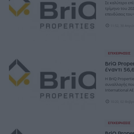
Σε καλύτερο επί
τρίμηνο του 202
επενδύσεις του Ο
11:52, 30 Απρι
ΕΠΙΧΕΙΡΉΣΕΙΣ
BriQ Prope
έναντι 56,
H BriQ Propert
συναλλαγής που
International ΑΕΕ
10:20, 02 Φεβ
ΕΠΙΧΕΙΡΉΣΕΙΣ
BriQ Prope