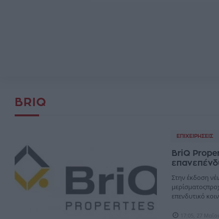
BRIQ
ΕΠΙΧΕΙΡΉΣΕΙΣ
BriQ Prope
επανεπένδ
Στην έκδοση νέ
μερίσματοςπροχ
επενδυτικό κοιν
17:05, 27 Μαΐο