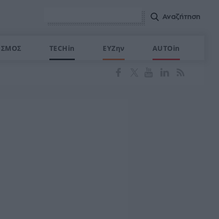
ΙΣΜΟΣ
TECHin
ΕΥΖην
AUTOin