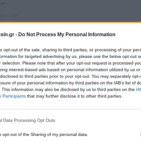
υ...
μβρίου 2025
sin.gr -
Do Not Process My Personal Information
rties: Αύξηση εσόδων κατά 46% στο εννεάμηνο
to opt-out of the sale, sharing to third parties, or processing of your per
formation for targeted advertising by us, please use the below opt-out s
κατά 46% ανακοίνωσε ηBriQ Properties για το εννεάμηνο της χρήσης
r selection. Please note that after your opt-out request is processed y
ιδόσεις του Ομίλου να επηρεάζονται θετικά από τη συγχώνευση με την
eing interest-based ads based on personal information utilized by us or
Inte...
disclosed to third parties prior to your opt-out. You may separately opt-
ωβρίου 2025
losure of your personal information by third parties on the IAB’s list of
. This information may also be disclosed by us to third parties on the
IA
Participants
that may further disclose it to other third parties.
l Data Processing Opt Outs
rties: Νέα επένδυση με τρίτο Κέντρο Αποθήκευσης
μής στον Ασπρόπυργο
o opt-out of the Sharing of my personal data.
es Α.Ε.Ε.Α.Π. προχωρά στην κατασκευή τρίτου Κέντρου Αποθήκευσης και