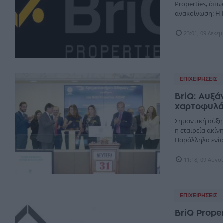
Properties, όπω
ανακοίνωση: Η B
23:01, 09 Δεκε
ΕΠΙΧΕΙΡΉΣΕΙΣ
BriQ: Αυξά
χαρτοφυλά
Σημαντική αύξη
η εταιρεία ακίν
Παράλληλα ενίσχ
11:18, 09 Αυγο
ΕΠΙΧΕΙΡΉΣΕΙΣ
BriQ Prope