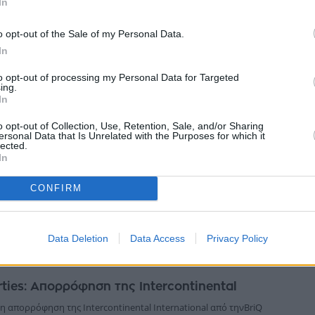
In
) επιφάνειας 7.868 τ.μ. με δυνατότητα περαιτέρω επέκτασης. Το νέο
o opt-out of the Sale of my Personal Data.
εμβρίου 2025
In
to opt-out of processing my Personal Data for Targeted
ing.
In
απραγμάτευσης των νέων μετοχών της BriQ
o opt-out of Collection, Use, Retention, Sale, and/or Sharing
ersonal Data that Is Unrelated with the Purposes for which it
lected.
ιο Αθηνών υποδέχθηκε σήμερα εκπροσώπους της Διοίκησης, στελέχη
In
της εταιρείας BriQ Properties Α.Ε.Ε.Α.Π με αφορμή την έναρξη
ς των νέων με...
CONFIRM
υαρίου 2025
Data Deletion
Data Access
Privacy Policy
rties: Απορρόφηση της Intercontinental
 απορρόφηση της Intercontinental International από τηνBriQ