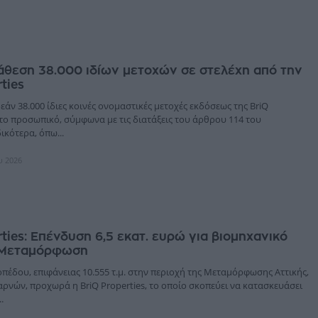
θεση 38.000 ιδίων μετοχών σε στελέχη από την
ties
άν 38.000 ίδιες κοινές ονομαστικές μετοχές εκδόσεως της BriQ
το προσωπικό, σύμφωνα με τις διατάξεις του άρθρου 114 του
ικότερα, όπω...
υ 2026
rties: Επένδυση 6,5 εκατ. ευρώ για βιομηχανικό
η Μεταμόρφωση
πέδου, επιφάνειας 10.555 τ.μ. στην περιοχή της Μεταμόρφωσης Αττικής,
ρνών, προχωρά η BriQ Properties, το οποίο σκοπεύει να κατασκευάσει
.