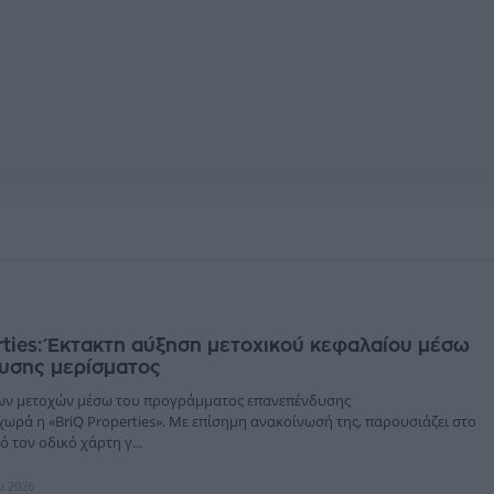
rties: Έκτακτη αύξηση μετοχικού κεφαλαίου μέσω
υσης μερίσματος
ων μετοχών μέσω του προγράμματος επανεπένδυσης
ωρά η «BriQ Properties». Με επίσημη ανακοίνωσή της, παρουσιάζει στο
ό τον οδικό χάρτη γ...
υ 2026