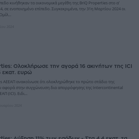
πεδο κινήθηκαν τα οικονομικά μεγέθη της BriQ Properties στο α’
4, σε ενοποιημένο επίπεδο. Συγκεκριμένα, την 31η Μαρτίου 2024 οι
μίλ...
λίου 2024
rties: Ολοκλήρωσε την αγορά 16 ακινήτων της ICI
6 εκατ. ευρώ
ies ΑΕΕΑΠ ανακοίνωσε ότι ολοκληρώθηκε το πρώτο στάδιο της
 αφορά στην συγχώνευση δια απορρόφησης της Intercontinental
ΑΠ (ICI). Ειδι...
ρουαρίου 2024
rties: Αύξηση 11% των εσόδων - Στα 4,4 εκατ. τα