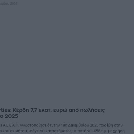
υαρίου 2026
rties: Κέρδη 7,7 εκατ. ευρώ από πωλήσεις
το 2025
es Α.Ε.Ε.Α.Π. γνωστοποίησε ότι την 18η Δεκεμβρίου 2025 προέβη στην
κού ακινήτου, ισόγειου καταστήματος με πατάρι 1.058 τ.μ. με χρήση