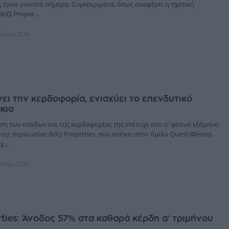
ς έγινε γνωστό σήμερα. Συγκεκριμένα, όπως αναφέρει η σχετική
riQ Proper...
μβρίου 2024
νει την κερδοφορία, ενισχύει το επενδυτικό
κιο
ση των εσόδων και της κερδοφορίας της επέτυχε στο α' φετινό εξάμηνο
ητης περιουσίας BriQ Properties, που ανήκει στον όμιλο Quest/Φέσσα.
...
ύστου 2024
rties: Άνοδος 57% στα καθαρά κέρδη α’ τριμήνου