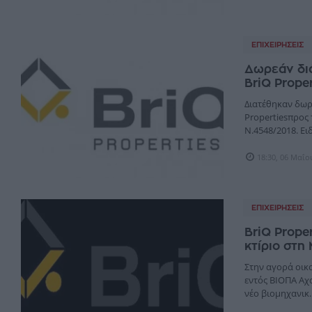
ΕΠΙΧΕΙΡΉΣΕΙΣ
Δωρεάν διά
BriQ Proper
Διατέθηκαν δωρε
Propertiesπρος 
Ν.4548/2018. Ειδ
18:30, 06 Μαΐο
ΕΠΙΧΕΙΡΉΣΕΙΣ
BriQ Prope
κτίριο στ
Στην αγορά οικο
εντός ΒΙΟΠΑ Αχα
νέο βιομηχανικ..