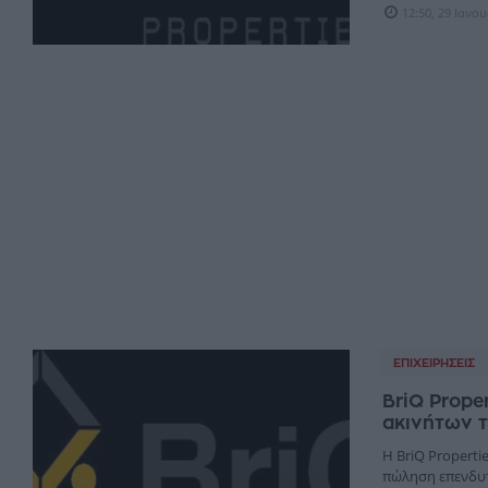
12:50, 29 Ιανο
ΕΠΙΧΕΙΡΉΣΕΙΣ
BriQ Prope
ακινήτων 
Η BriQ Properti
πώληση επενδυτι