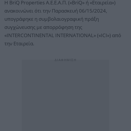
Η BriQ Properties Α.Ε.Ε.Α.Π. («BriQ» ή «Εταιρεία»)
ανακοινώνει ότι την Παρασκευή 06/15/2024,
υπογράφηκε η συμβολαιογραφική πράξη
συγχώνευσης με απορρόφηση της
«INTERCONTINENTAL INTERNATIONAL» («ICI») από
την Εταιρεία.