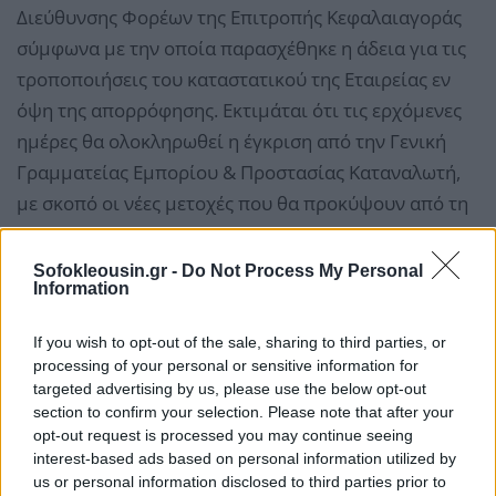
Διεύθυνσης Φορέων της Επιτροπής Κεφαλαιαγοράς
σύμφωνα με την οποία παρασχέθηκε η άδεια για τις
τροποποιήσεις του καταστατικού της Εταιρείας εν
όψη της απορρόφησης. Εκτιμάται ότι τις ερχόμενες
ημέρες θα ολοκληρωθεί η έγκριση από την Γενική
Γραμματείας Εμπορίου & Προστασίας Καταναλωτή,
με σκοπό οι νέες μετοχές που θα προκύψουν από τη
Συγχώνευση και θα εκδοθούν σύμφωνα με την Σχέση
Ανταλλαγής, να πιστωθούν στους δικαιούχους
Sofokleousin.gr -
Do Not Process My Personal
Information
μετόχους της ICI έως το τέλος Δεκεμβρίου.
If you wish to opt-out of the sale, sharing to third parties, or
Η Διοίκηση της BriQ εκφράζει τις ευχαριστίες της
processing of your personal or sensitive information for
στους μετόχους και στους συνεργάτες των δύο
targeted advertising by us, please use the below opt-out
section to confirm your selection. Please note that after your
εταιρειών για τη συμβολή τους στο εγχείρημα αυτό,
opt-out request is processed you may continue seeing
που αποτελεί ένα σημαντικό γεγονός καθώς είναι η
interest-based ads based on personal information utilized by
πρώτη συγχώνευση μεταξύ δύο εισηγμένων
us or personal information disclosed to third parties prior to