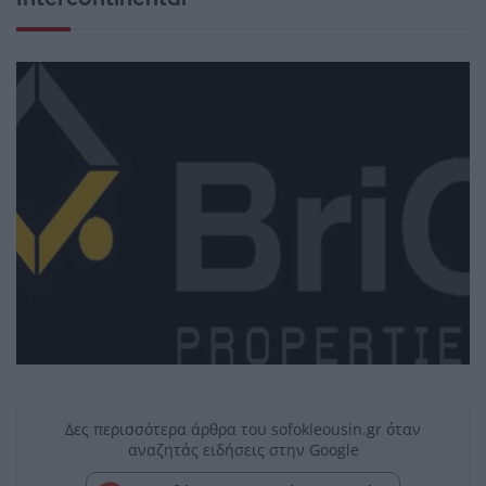
Δες περισσότερα άρθρα του sofokleousin.gr όταν
αναζητάς ειδήσεις στην Google