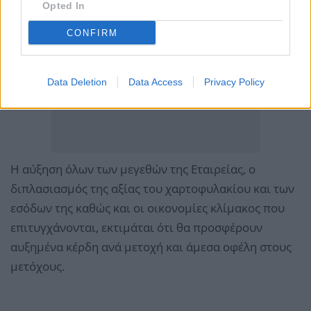
Opted In
CONFIRM
Data Deletion
Data Access
Privacy Policy
Η αύξηση όλων των μεγεθών της Εταιρείας, ο
διπλασιασμός της αξίας του χαρτοφυλακίου και των
εσόδων της καθώς και οι οικονομίες κλίμακος που
επιτυγχάνονται, εκτιμάται ότι θα προσφέρουν
αυξημένα κέρδη ανά μετοχή και άμεσα οφέλη στους
μετόχους.