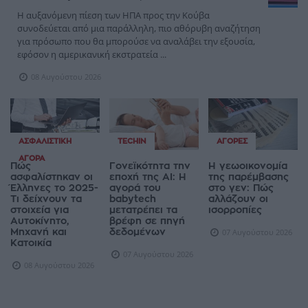
Η αυξανόμενη πίεση των ΗΠΑ προς την Κούβα
συνοδεύεται από μια παράλληλη, πιο αθόρυβη αναζήτηση
για πρόσωπο που θα μπορούσε να αναλάβει την εξουσία,
εφόσον η αμερικανική εκστρατεία ...
08 Αυγούστου 2026
ΑΣΦΑΛΙΣΤΙΚΉ
TECHIN
ΑΓΟΡΈΣ
ΑΓΟΡΆ
Πώς
Γονεϊκότητα την
Η γεωοικονομία
ασφαλίστηκαν οι
εποχή της AI: Η
της παρέμβασης
Έλληνες το 2025-
αγορά του
στο γεν: Πώς
Τι δείχνουν τα
babytech
αλλάζουν οι
στοιχεία για
μετατρέπει τα
ισορροπίες
Αυτοκίνητο,
βρέφη σε πηγή
Μηχανή και
δεδομένων
07 Αυγούστου 2026
Κατοικία
07 Αυγούστου 2026
08 Αυγούστου 2026