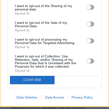
I want to opt-out of the Sharing of my
Ταυτόχρονα, η νέου τύπου απόδειξη, θα μπορεί να
personal data.
ελεγχθεί τόσο από τους εφοριακούς ελεγκτές, αλλά
Opted In
και από τους πελάτες των καταστημάτων! Οι
I want to opt-out of the Sale of my
Personal Data.
ελεγκτές, έχουν τη δυνατότητα με διάφορα μέσα να
Opted In
πραγματοποιούν τον φορολογικό έλεγχο. Όμως μια
I want to opt-out of processing my
δυνατότητα ελέγχου δίδεται και στους πελάτες.
Personal Data for Targeted Advertising.
Opted In
Η ΑΑΔΕ ετοιμάζει ειδική εφαρμογή η οποία θα
I want to opt-out of Collection, Use,
Retention, Sale, and/or Sharing of my
διατίθεται από το
Google Play
, η οποία θα
Personal Data that Is Unrelated with the
Purposes for which it was collected.
επιτρέπει:
Opted In
Να σκανάρει ο πελάτης τον ειδικό κωδικό QR
CONFIRM
Code, που είναι πάνω στην απόδειξη και
η
εφαρμογή θα τον πληροφορεί εάν είναι
Data Deletion
Data Access
Privacy Policy
γνήσια ή έχει κοπεί από άλλη ταμειακή
,
ασύνδετη με το Taxisnet. Επίσης θα τον