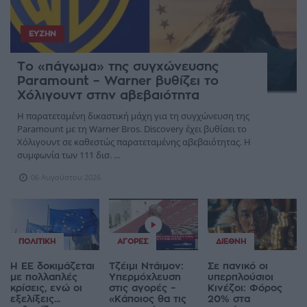
ΕΥΖΗΝ
Το «πάγωμα» της συγχώνευσης
Paramount – Warner βυθίζει το
Χόλιγουντ στην αβεβαιότητα
Η παρατεταμένη δικαστική μάχη για τη συγχώνευση της
Paramount με τη Warner Bros. Discovery έχει βυθίσει το
Χόλιγουντ σε καθεστώς παρατεταμένης αβεβαιότητας. Η
συμφωνία των 111 δισ. ...
06 Αυγούστου 2026
ΠΟΛΙΤΙΚΉ
ΑΓΟΡΈΣ
ΔΙΕΘΝΉ
Η ΕΕ δοκιμάζεται
Τζέιμι Ντάιμον:
Σε πανικό οι
με πολλαπλές
Υπερμόχλευση
υπερπλούσιοι
κρίσεις, ενώ οι
στις αγορές –
Κινέζοι: Φόρος
εξελίξεις...
«Κάποιος θα τις
20% στα