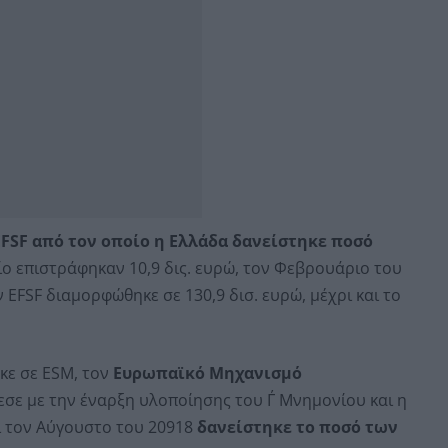
EFSF από τον οποίο η Ελλάδα δανείστηκε ποσό
ίο επιστράφηκαν 10,9 δις. ευρώ, τον Φεβρουάριο του
 EFSF διαμορφώθηκε σε 130,9 δισ. ευρώ, μέχρι και το
ηκε σε ESM, τον
Ευρωπαϊκό Μηχανισμό
σε με την έναρξη υλοποίησης του Γ΄ Μνημονίου και η
αι τον Αύγουστο του 20918
δανείστηκε το ποσό των