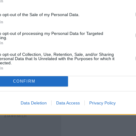
In
o opt-out of the Sale of my Personal Data.
In
to opt-out of processing my Personal Data for Targeted
ing.
ηχανισμό Στήριξης, που συγκροτούσαν η Κομισιόν η ΕΚΤ
In
ροσωρινά, για μια τριετία, αλλά κράτησε πάνω από 8
o opt-out of Collection, Use, Retention, Sale, and/or Sharing
ersonal Data that Is Unrelated with the Purposes for which it
 της τρόικας, με πιο χαρακτηριστική την τραγική
lected.
In
CONFIRM
ία θα επανερχόταν σε ανάκαμψη από το πρώτο τρίμηνο
σε τη βαθύτερη ύφεση
, με το ΑΕΠ να υποχωρεί μέχρι
Data Deletion
Data Access
Privacy Policy