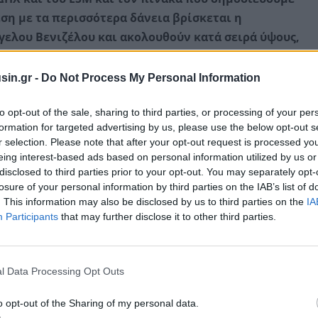
ση με τα περισσότερα δάνεια βρίσκεται η
ελου Βενιζέλου και ακολουθούν κατά σειρά ύψους,
 Κυβέρνηση του Γιώργου Παπανδρέου και η
sin.gr -
Do Not Process My Personal Information
 Μάιο του 2010 ήταν μονόδρομος δεδομένου ότι το
to opt-out of the sale, sharing to third parties, or processing of your per
formation for targeted advertising by us, please use the below opt-out s
 15,3% του ΑΕΠ (36 δις. ευρώ) ποσό που ήταν αδύνατο
r selection. Please note that after your opt-out request is processed y
οίες είχαν στρέψει την πλάτη στην Ελλάδα.
eing interest-based ads based on personal information utilized by us or
ομόλογο που εξέδωσε η χώρα μας τον Μάρτιο του 2010
disclosed to third parties prior to your opt-out. You may separately opt-
ρφώνεται στο
6,25%.
losure of your personal information by third parties on the IAB’s list of
. This information may also be disclosed by us to third parties on the
IA
Participants
that may further disclose it to other third parties.
l Data Processing Opt Outs
o opt-out of the Sharing of my personal data.