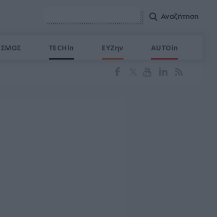
ΙΣΜΟΣ
TECHin
ΕΥΖην
AUTOin