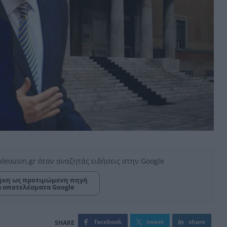
kleousin.gr όταν αναζητάς ειδήσεις στην Google
κη ως προτιμώμενη πηγή
α αποτελέσματα Google
facebook
tweet
share