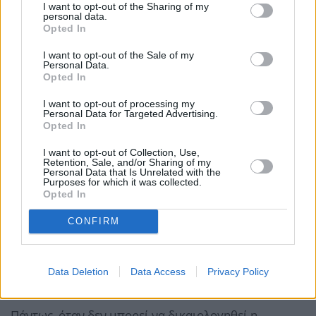
σε ίδιους ή άλλους λογαριασμούς.
I want to opt-out of the Sharing of my
personal data.
Opted In
Επιπλέον, σημειώνει η ΑΑΔΕ, ο έλεγχος κρίνει και
I want to opt-out of the Sale of my
τεκμηριώνει εάν πρόκειται ή όχι για «πρωτογενείς
Personal Data.
Opted In
καταθέσεις», δηλαδή για ποσά που προέρχονται από
άγνωστη ή μη διαρκή ή μη σταθερή πηγή ή αιτία και
I want to opt-out of processing my
Personal Data for Targeted Advertising.
δεν προέρχονται από αναλήψεις από άλλους
Opted In
τραπεζικούς λογαριασμούς.
I want to opt-out of Collection, Use,
Retention, Sale, and/or Sharing of my
Personal Data that Is Unrelated with the
Τονίζει, δε, ότι
δεν αντίκειται στη φορολογική
Purposes for which it was collected.
Opted In
νομοθεσία η ανάληψη χρηματικών ποσών και η
αποδεδειγμένη επανακατάθεση μέρους ή του
CONFIRM
συνόλου αυτών
και ούτε προβλέπεται χρονικός
περιορισμός για την διαδικασία κίνησης χρηματικών
Data Deletion
Data Access
Privacy Policy
κεφαλαίων.
Πάντως, όταν δεν μπορεί να δικαιολογηθεί η