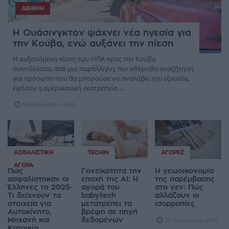
ΔΙΕΘΝΉ
Η Ουάσινγκτον ψάχνει νέα ηγεσία για
την Κούβα, ενώ αυξάνει την πίεση
Η αυξανόμενη πίεση των ΗΠΑ προς την Κούβα
συνοδεύεται από μια παράλληλη, πιο αθόρυβη αναζήτηση
για πρόσωπο που θα μπορούσε να αναλάβει την εξουσία,
εφόσον η αμερικανική εκστρατεία ...
08 Αυγούστου 2026
ΑΣΦΑΛΙΣΤΙΚΉ
TECHIN
ΑΓΟΡΈΣ
ΑΓΟΡΆ
Πώς
Γονεϊκότητα την
Η γεωοικονομία
ασφαλίστηκαν οι
εποχή της AI: Η
της παρέμβασης
Έλληνες το 2025-
αγορά του
στο γεν: Πώς
Τι δείχνουν τα
babytech
αλλάζουν οι
στοιχεία για
μετατρέπει τα
ισορροπίες
Αυτοκίνητο,
βρέφη σε πηγή
Μηχανή και
δεδομένων
07 Αυγούστου 2026
Κατοικία