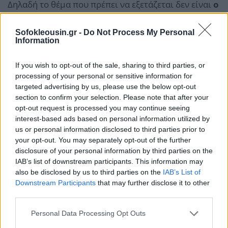
Δηλαδή το θέμα που πρέπει να εξετάζεται δεν είναι
ο
χρόνος που μεσολαβεί μεταξύ ανάληψης και
κατάθεσης
στον ίδιο ή άλλο τραπεζικό λογαριασμό
Sofokleousin.gr -
Do Not Process My Personal
Information
αλλά αν τα αναληφθέντα ποσά υπερκαλύπτουν
δαπάνες απόκτησης περιουσιακών στοιχείων ή
If you wish to opt-out of the sale, sharing to third parties, or
λοιπών δαπανών, έτσι ώστε να μην δικαιολογούνται
processing of your personal or sensitive information for
targeted advertising by us, please use the below opt-out
μεταγενέστερες καταθέσεις ίσου ή άλλου ποσού στον
section to confirm your selection. Please note that after your
ίδιο ή άλλο λογαριασμό.
opt-out request is processed you may continue seeing
interest-based ads based on personal information utilized by
us or personal information disclosed to third parties prior to
Σ' αυτήν την περίπτωση μπορεί να αποδειχθεί και να
your opt-out. You may separately opt-out of the further
τεκμηριωθεί από τον έλεγχο ότι, οι συγκεκριμένες
disclosure of your personal information by third parties on the
αναλήψεις που έγιναν από τον φορολογούμενο
από
IAB’s list of downstream participants. This information may
also be disclosed by us to third parties on the
IAB’s List of
έναν ή περισσότερους λογαριασμούς
Downstream Participants
that may further disclose it to other
δαπανήθηκαν για την απόκτηση περιουσιακών
third parties.
στοιχείων ή λοιπών δαπανών οπότε δεν μπορεί να
Personal Data Processing Opt Outs
θεωρηθεί εφικτή η επανακατάθεση των ποσών αυτών