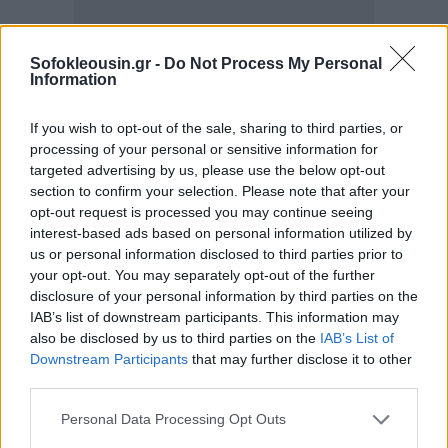
Sofokleousin.gr -
Do Not Process My Personal
Information
If you wish to opt-out of the sale, sharing to third parties, or
processing of your personal or sensitive information for
targeted advertising by us, please use the below opt-out
section to confirm your selection. Please note that after your
opt-out request is processed you may continue seeing
interest-based ads based on personal information utilized by
us or personal information disclosed to third parties prior to
your opt-out. You may separately opt-out of the further
disclosure of your personal information by third parties on the
Μείωση κατά 1,6% κατέγραψε μόνο ο δείκτης
IAB’s list of downstream participants. This information may
της ομάδας "Μεταφορές", λόγω
μείωσης κυρίως
also be disclosed by us to third parties on the
IAB’s List of
Downstream Participants
that may further disclose it to other
των τιμών σε μεταχειρισμένα αυτοκίνητα,
third parties.
καύσιμα και λιπαντικά.
Μέρος της μείωσης αυτής
αντισταθμίστηκε από την
αύξηση κυρίως των
Personal Data Processing Opt Outs
τιμών σε καινούργια αυτοκίνητα
, συντήρηση και