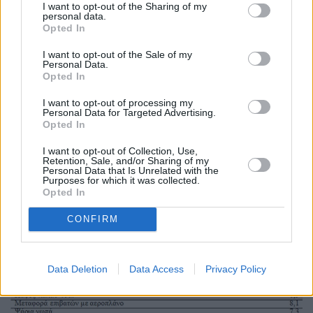
I want to opt-out of the Sharing of my
personal data.
επισκευή εξοπλισμού προσωπικής μεταφοράς, άλλες
Opted In
υπηρεσίες σχετικές με την προσωπική μεταφορά,
I want to opt-out of the Sale of my
εισιτήρια μεταφοράς επιβατών με αεροπλάνο.
Personal Data.
Opted In
Όλες οι ανατιμήσεις
I want to opt-out of processing my
Personal Data for Targeted Advertising.
Από τον πίνκακα της ΕΛΣΤΑΤ, προκύπτει πως εκτός
Opted In
από το φυσικό αέριο οπου ανατιμήθηκε κατά 54,5%,
I want to opt-out of Collection, Use,
σημαντικές αυξήσεις τιμών καταγράφουν το κόστος
Retention, Sale, and/or Sharing of my
Personal Data that Is Unrelated with the
των ξενοδοχείων, τα ενοίκια των κατοικιών που
Purposes for which it was collected.
Opted In
αυξάανονται κατά 10,5%, το ηλεκτρικό ρεύμα καθώς
και πλήθος ειδδών διατροφής.
CONFIRM
Data Deletion
Data Access
Privacy Policy