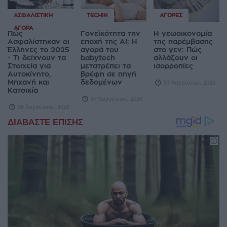
ΑΣΦΑΛΙΣΤΙΚΉ
TECHIN
ΑΓΟΡΈΣ
ΑΓΟΡΆ
Πώς
Γονεϊκότητα την
Η γεωοικονομία
Ασφαλίστηκαν οι
εποχή της AI: Η
της παρέμβασης
Έλληνες το 2025
αγορά του
στο γεν: Πώς
- Τι δείχνουν τα
babytech
αλλάζουν οι
Στοιχεία για
μετατρέπει τα
ισορροπίες
Αυτοκίνητο,
βρέφη σε πηγή
Μηχανή και
δεδομένων
07 Αυγούστου 2026
Κατοικία
07 Αυγούστου 2026
08 Αυγούστου 2026