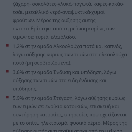
ζάχαρη- σοκολάτες-γλυκά-παγωτά, καφές-κακάο-
τσάι, μεταλλικό νερό-αναψυκτικά-χυμοί
φρούτων. Μέρος της αύξησης αυτής
αντισταθμίστηκε από τη μείωση κυρίως των
τιμών σε: τυριά, ελαιόλαδο.
1,2% στην ομάδα Αλκοολούχα ποτά και καπνός,
λόγω αύξησης κυρίως των τιμών στα αλκοολούχα
ποτά (μη σερβιριζόμενα).
3,6% στην ομάδα Ένδυση και υπόδηση, λόγω
αύξησης των τιμών στα είδη ένδυσης και
υπόδησης.
5,9% στην ομάδα Στέγαση, λόγω αύξησης κυρίως
των τιμών σε: ενοίκια κατοικιών, επισκευή και
συντήρηση κατοικίας, υπηρεσίες που σχετίζονται
με το σπίτι, ηλεκτρισμό, φυσικό αέριο. Μέρος της
αύξησης αυτής αντισταθμίστηκε από τη μείωση