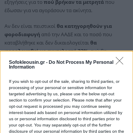
εξηγήσεις για το
πού βρήκαν τα μετρητά
που
έδωσαν για να αγοράσουν τα ακίνητα.
Αν δεν είναι πειστικοί
θα κατηγορηθούν για
φοροδιαφυγή
από την ΑΑΔΕ και το ποσό που
καταβλήθηκε και δεν δικαιολογείται
θα
φορολογηθεί με συντελεστή 33%
, ενώ θα
επιβληθούν επιπλέον εισφορά αλληλεγγύης και
Sofokleousin.gr -
Do Not Process My Personal
προσαυξήσεις εκπρόθεσμης καταβολής.
Information
If you wish to opt-out of the sale, sharing to third parties, or
Όχι μετρητά όλο το τίμημα
processing of your personal or sensitive information for
Πάντως,
δεν πρόκειται
οι αγοραπωλησίες στο
targeted advertising by us, please use the below opt-out
section to confirm your selection. Please note that after your
σύνολό τους
να γίνονται όλες με μετρητά
,
opt-out request is processed you may continue seeing
ανεξάρτητα από τις προθέσεις της κυβέρνησης.
interest-based ads based on personal information utilized by
us or personal information disclosed to third parties prior to
Αυτό θα συμβεί επειδή,
το τίμημα που
your opt-out. You may separately opt-out of the further
disclosure of your personal information by third parties on the