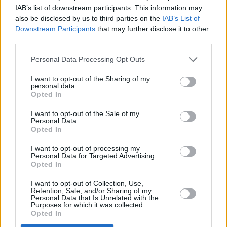
αναγράφεται στα συμβόλαια είναι η
IAB’s list of downstream participants. This information may
αντικειμενική αξία του ακινήτου
η οποία
also be disclosed by us to third parties on the
IAB’s List of
συνήθως είναι χαμηλότερη από την πραγματική,
Downstream Participants
that may further disclose it to other
third parties.
αγοραία αξία.
Personal Data Processing Opt Outs
Σχεδόν κανένας δεν αναγράφει στο συμβόλαιο την
I want to opt-out of the Sharing of my
αγοραία αξία,
γιατί έτσι θα πληρώσει
επιπλέον
personal data.
Opted In
φόρο μεταβίβασης και συμβολαιογραφικά
έξοδα.
I want to opt-out of the Sale of my
Personal Data.
Opted In
Έτσι, το τίμημα που αναλογεί στην αντικειμενική
I want to opt-out of processing my
αξία θα εξοφληθεί μέσω τράπεζας. Το υπόλοιπο
Personal Data for Targeted Advertising.
Opted In
ποσό, πάνω από την αντικειμενική αξία, θα
εξοφληθεί με μετρητά
, χωρίς να φαίνεται πουθενά
I want to opt-out of Collection, Use,
Retention, Sale, and/or Sharing of my
και χωρίς να μπορεί τα εντοπίσουν οι ελεγκτές της
Personal Data that Is Unrelated with the
Purposes for which it was collected.
Εφορίας ή της Αρχής για το ξέπλυμα χρήματος.
Opted In