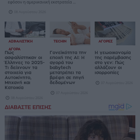
εφόσον η αμερικανική εκστρατεία ...
08 Αυγούστου 2026
ΑΣΦΑΛΙΣΤΙΚΉ
TECHIN
ΑΓΟΡΈΣ
ΑΓΟΡΆ
Πώς
Γονεϊκότητα την
Η γεωοικονομία
ασφαλίστηκαν οι
εποχή της AI: Η
της παρέμβασης
Έλληνες το 2025-
αγορά του
στο γεν: Πώς
Τι δείχνουν τα
babytech
αλλάζουν οι
στοιχεία για
μετατρέπει τα
ισορροπίες
Αυτοκίνητο,
βρέφη σε πηγή
Μηχανή και
δεδομένων
07 Αυγούστου 2026
Κατοικία
07 Αυγούστου 2026
08 Αυγούστου 2026