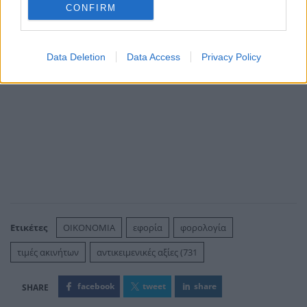
CONFIRM
Data Deletion
Data Access
Privacy Policy
Ετικέτες
ΟΙΚΟΝΟΜΙΑ
εφορία
φορολογία
τιμές ακινήτων
αντικειμενικές αξίες (731
facebook
tweet
share