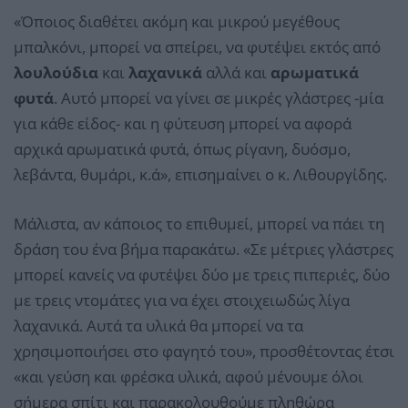
«Όποιος διαθέτει ακόμη και μικρού μεγέθους
μπαλκόνι, μπορεί να σπείρει, να φυτέψει εκτός από
λουλούδια
και
λαχανικά
αλλά και
αρωματικά
φυτά
. Αυτό μπορεί να γίνει σε μικρές γλάστρες -μία
για κάθε είδος- και η φύτευση μπορεί να αφορά
αρχικά αρωματικά φυτά, όπως ρίγανη, δυόσμο,
λεβάντα, θυμάρι, κ.ά», επισημαίνει ο κ. Λιθουργίδης.
Μάλιστα, αν κάποιος το επιθυμεί, μπορεί να πάει τη
δράση του ένα βήμα παρακάτω. «Σε μέτριες γλάστρες
μπορεί κανείς να φυτέψει δύο με τρεις πιπεριές, δύο
με τρεις ντομάτες για να έχει στοιχειωδώς λίγα
λαχανικά. Αυτά τα υλικά θα μπορεί να τα
χρησιμοποιήσει στο φαγητό του», προσθέτοντας έτσι
«και γεύση και φρέσκα υλικά, αφού μένουμε όλοι
σήμερα σπίτι και παρακολουθούμε πληθώρα