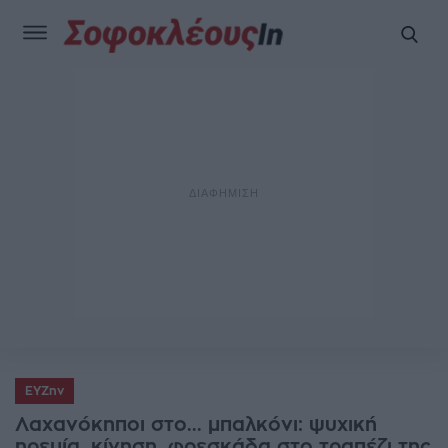
ΕΥΖην
Λαχανόκηποι στο... μπαλκόνι: ψυχική
ηρεμία, κίνηση, φρεσκάδα στο τραπέζι της