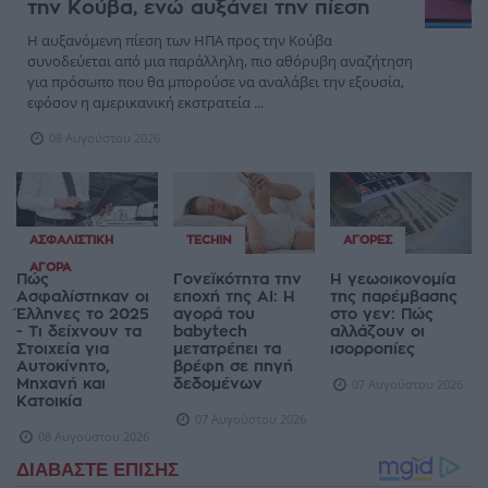
την Κούβα, ενώ αυξάνει την πίεση
Η αυξανόμενη πίεση των ΗΠΑ προς την Κούβα
συνοδεύεται από μια παράλληλη, πιο αθόρυβη αναζήτηση
για πρόσωπο που θα μπορούσε να αναλάβει την εξουσία,
εφόσον η αμερικανική εκστρατεία ...
08 Αυγούστου 2026
ΑΣΦΑΛΙΣΤΙΚΉ
TECHIN
ΑΓΟΡΈΣ
ΑΓΟΡΆ
Πώς
Γονεϊκότητα την
Η γεωοικονομία
Ασφαλίστηκαν οι
εποχή της AI: Η
της παρέμβασης
Έλληνες το 2025
αγορά του
στο γεν: Πώς
- Τι δείχνουν τα
babytech
αλλάζουν οι
Στοιχεία για
μετατρέπει τα
ισορροπίες
Αυτοκίνητο,
βρέφη σε πηγή
Μηχανή και
δεδομένων
07 Αυγούστου 2026
Κατοικία
07 Αυγούστου 2026
08 Αυγούστου 2026