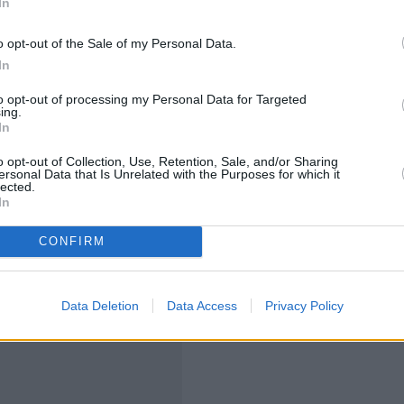
In
o opt-out of the Sale of my Personal Data.
In
οι μεγάλοι αμερικανικοί τραπεζικοί όμιλοι.
to opt-out of processing my Personal Data for Targeted
ing.
1% στο τριμηνιαίο μέρισμά
της, το οποίο
In
 μετοχή
, επικαλούμενη την ισχυρή κερδοφορία και την
o opt-out of Collection, Use, Retention, Sale, and/or Sharing
ersonal Data that Is Unrelated with the Purposes for which it
lected.
In
CONFIRM
Data Deletion
Data Access
Privacy Policy