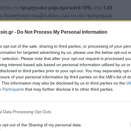
υξήσει το
τριμηνιαίο μέρισμα κατά 10%
, στα
1,65
του διοικητικού συμβουλίου, ενώ το νέο πρόγραμμα
πό την 1η Ιουλίου.
sin.gr -
Do Not Process My Personal Information
ζέιμι Ντάιμον
, απέδωσε την απόφαση στη σταθερή
νδύσεις της JPMorgan, επισημαίνοντας ότι ο όμιλος
to opt-out of the sale, sharing to third parties, or processing of your per
formation for targeted advertising by us, please use the below opt-out s
ια
ιδιαίτερα δυσμενή οικονομικά σενάρια
, όπως
r selection. Please note that after your opt-out request is processed y
.
eing interest-based ads based on personal information utilized by us or
disclosed to third parties prior to your opt-out. You may separately opt-
losure of your personal information by third parties on the IAB’s list of
. This information may also be disclosed by us to third parties on the
IA
Participants
that may further disclose it to other third parties.
l Data Processing Opt Outs
o opt-out of the Sharing of my personal data.