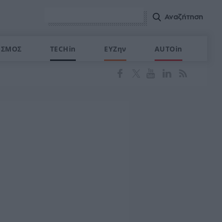
ΙΣΜΟΣ
TECHin
ΕΥΖην
AUTOin