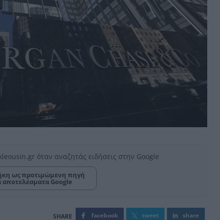
kleousin.gr όταν αναζητάς ειδήσεις στην Google
κη ως προτιμώμενη πηγή
α αποτελέσματα Google
facebook
tweet
share