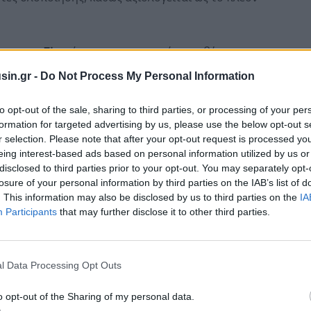
ευμα του
Σin
σύμφωνα με το οποίο η κυβέρνηση
ια πληρωμές
με πλα
στικό χρήμα, προς ταβέρνες,
sin.gr -
Do Not Process My Personal Information
to opt-out of the sale, sharing to third parties, or processing of your per
formation for targeted advertising by us, please use the below opt-out s
r selection. Please note that after your opt-out request is processed y
eing interest-based ads based on personal information utilized by us or
disclosed to third parties prior to your opt-out. You may separately opt-
losure of your personal information by third parties on the IAB’s list of
. This information may also be disclosed by us to third parties on the
IA
Participants
that may further disclose it to other third parties.
l Data Processing Opt Outs
o opt-out of the Sharing of my personal data.