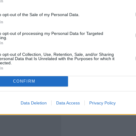
 όλες οι συναλλαγές των συγκεκριμένων
In
χει διαπιστωθεί από τους ελέγχους που διενεργούν τα
o opt-out of the Sale of my Personal Data.
είναι τεράστια
.
In
αγματοποίηση e-αγορών σε ποσοστό
τουλάχιστον 30%
to opt-out of processing my Personal Data for Targeted
ing.
πρέπει να δοθεί ειδικό βάρος σε συγκεκριμένες
In
o opt-out of Collection, Use, Retention, Sale, and/or Sharing
ersonal Data that Is Unrelated with the Purposes for which it
lected.
In
CONFIRM
Data Deletion
Data Access
Privacy Policy