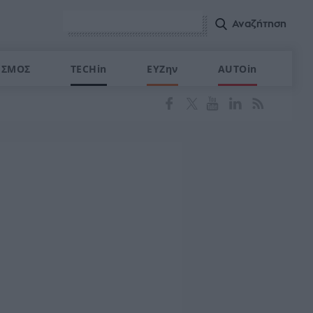
ΙΣΜΟΣ
TECHin
ΕΥΖην
AUTOin