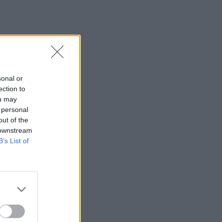
sonal or
ection to
ou may
 personal
out of the
 downstream
B’s List of