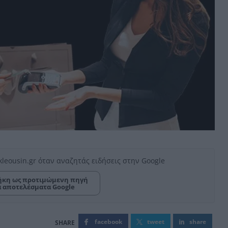
kleousin.gr όταν αναζητάς ειδήσεις στην Google
κη ως προτιμώμενη πηγή
α αποτελέσματα Google
facebook
tweet
share