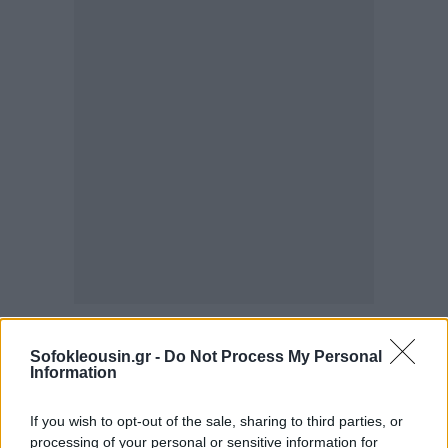
Σημειώνεται ότι η AXA Ασφαλιστική που
εξαγοράζεται τώρα από την Generali,
αποτελεί
Sofokleousin.gr -
Do Not Process My Personal
Information
μετεξέλιξη της παλιάς
Alpha Ασφαλιστικής
(θυγατρικής της
Alpha Βank
),
που εξαγοράστηκε το
If you wish to opt-out of the sale, sharing to third parties, or
2007 από τη γαλλική ΑΧΑ και πήρε το τωρινό της
processing of your personal or sensitive information for