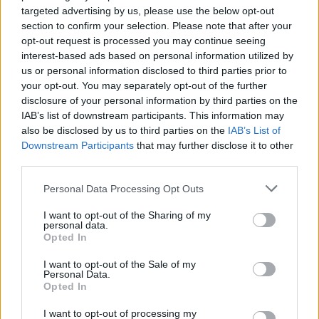
targeted advertising by us, please use the below opt-out
όνομα. Η τράπεζα έχει πολυετή συνεργασία με την
section to confirm your selection. Please note that after your
πρώην θυγατρική της στον τομέα του bankassurance.
opt-out request is processed you may continue seeing
interest-based ads based on personal information utilized by
Για το νέο deal ο CEO της Alpha Βank
Βασίλης
us or personal information disclosed to third parties prior to
your opt-out. You may separately opt-out of the further
Ψάλτης
δήλωσε: «Η νέα συμφωνία με την Generali
disclosure of your personal information by third parties on the
επιβεβαιώνει την προσήλωση της Αlpha Bank να
IAB’s list of downstream participants. This information may
ενισχύσει περαιτέρω την ανταγωνιστική της θέση
also be disclosed by us to third parties on the
IAB’s List of
Downstream Participants
that may further disclose it to other
στον τομέα των τραπεζοασφαλιστικών
third parties.
προϊόντων.
Η σύναψη και η σφυρηλάτηση
Personal Data Processing Opt Outs
στρατηγικών συνεργασιών με εταιρείες που
κατέχουν ηγετική θέση στην παγκόσμια αγορά,
I want to opt-out of the Sharing of my
personal data.
αποτελεί το συγκριτικό πλεονέκτημα της Alpha Βank,
Opted In
τις τελευταίες δύο δεκαετίες».
I want to opt-out of the Sale of my
Personal Data.
Opted In
I want to opt-out of processing my