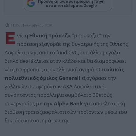
Προσθήκη ως προτιμώμενη πηγή
στα αποτελέσματα Google
11:35, 31 Δεκεμβρίου 2020
Ε
νώ η
Εθνική Τράπεζα
"μηρυκάζει" την
πρόταση εξαγοράς της θυγατρικής της Εθνικής
Ασφαλιστικής από το fund CVC, ένα άλλο μεγάλο
διπλό deal έκλεισε στον κλάδο και θα διαμορφώσει
νέες ισορροπίες στην ελληνική αγορά: Ο
ιταλικός
πολυεθνικός όμιλος Generali
εξαγόρασε την
γαλλικών συμφερόντων AXA Ασφαλιστική,
συνάπτοντας παράλληλα συμβόλαιο 20ετούς
συνεργασίας
με την Alpha Bank
για αποκλειστική
διάθεση τραπεζασφαλιστικών προϊόντων μέσω του
δικτύου καταστημάτων της.