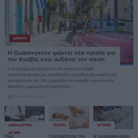
ΔΙΕΘΝΉ
Η Ουάσινγκτον ψάχνει νέα ηγεσία για
την Κούβα, ενώ αυξάνει την πίεση
Η αυξανόμενη πίεση των ΗΠΑ προς την Κούβα
συνοδεύεται από μια παράλληλη, πιο αθόρυβη αναζήτηση
για πρόσωπο που θα μπορούσε να αναλάβει την εξουσία,
εφόσον η αμερικανική εκστρατεία ...
08 Αυγούστου 2026
ΑΣΦΑΛΙΣΤΙΚΉ
TECHIN
ΑΓΟΡΈΣ
ΑΓΟΡΆ
Πώς
Γονεϊκότητα την
Η γεωοικονομία