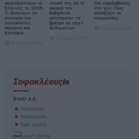
ασφαλίστηκαν οι
εποχή της AI: Η
της παρέμβασης
Έλληνες το 2025-
αγορά του
στο γεν: Πώς
Τι δείχνουν τα
babytech
αλλάζουν οι
στοιχεία για
μετατρέπει τα
ισορροπίες
Αυτοκίνητο,
βρέφη σε πηγή
Μηχανή και
δεδομένων
07 Αυγούστου 2026
Κατοικία
07 Αυγούστου 2026
08 Αυγούστου 2026
freeD Α.Ε.
Ταυτότητα
Επικοινωνία
Όροι Χρήσης
Μ.Η.Τ. 232114