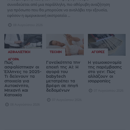
συνοδεύεται από μια παράλληλη, πιο αθόρυβη αναζήτηση
για πρόσωπο που θα μπορούσε να αναλάβει την εξουσία,
εφόσον η αμερικανική εκστρατεία ...
08 Αυγούστου 2026
ΑΣΦΑΛΙΣΤΙΚΉ
TECHIN
ΑΓΟΡΈΣ
ΑΓΟΡΆ
Πώς
Γονεϊκότητα την
Η γεωοικονομία
ασφαλίστηκαν οι
εποχή της AI: Η
της παρέμβασης
Έλληνες το 2025-
αγορά του
στο γεν: Πώς
Τι δείχνουν τα
babytech
αλλάζουν οι
στοιχεία για
μετατρέπει τα
ισορροπίες
Αυτοκίνητο,
βρέφη σε πηγή
Μηχανή και
δεδομένων
07 Αυγούστου 2026
Κατοικία
07 Αυγούστου 2026
08 Αυγούστου 2026