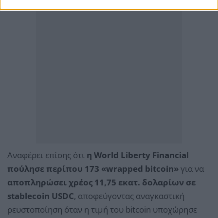
Αναφέρει επίσης ότι
η World Liberty Financial
πούλησε περίπου 173 «wrapped bitcoin»
για να
αποπληρώσει χρέος 11,75 εκατ. δολαρίων σε
stablecoin USDC
, αποφεύγοντας αναγκαστική
ρευστοποίηση όταν η τιμή του bitcoin υποχώρησε