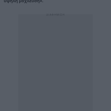
υψηλή μόχλευση».