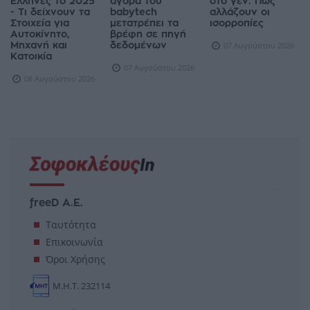
Έλληνες το 2025
αγορά του
στο γεν: Πώς
- Τι δείχνουν τα
babytech
αλλάζουν οι
Στοιχεία για
μετατρέπει τα
ισορροπίες
Αυτοκίνητο,
βρέφη σε πηγή
Μηχανή και
δεδομένων
07 Αυγούστου 2026
Κατοικία
07 Αυγούστου 2026
08 Αυγούστου 2026
freeD Α.Ε.
Ταυτότητα
Επικοινωνία
Όροι Χρήσης
Μ.Η.Τ. 232114