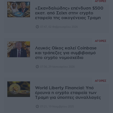
ΑΓΟΡΈΣ
«Σκανδαλώδης» επένδυση $500
εκατ. από Σεϊχη στην crypto
εταιρεία της οικογένειας Τραμπ
07:47, 02 Φεβρουαρίου 2026
ΑΓΟΡΈΣ
Λευκός Οίκος καλεί Coinbase
και τράπεζες για συμβιβασμό
στο crypto νομοσχέδιο
07:56, 29 Ιανουαρίου 2026
ΑΓΟΡΈΣ
World Liberty Financial: Υπό
έρευνα η crypto εταιρεία των
Τραμπ για ύποπτες συναλλαγές
07:21, 19 Νοεμβρίου 2025