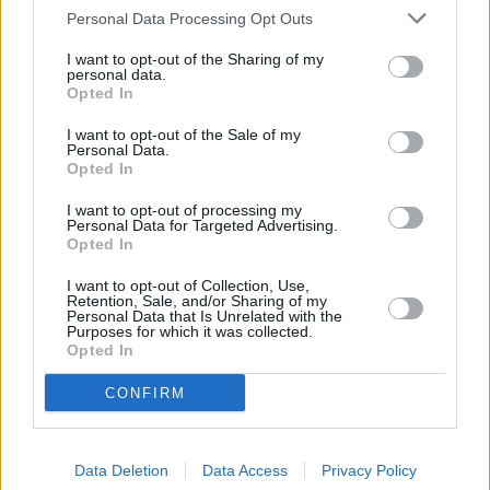
Στην επιστολή της, η γερουσιαστής σημειώνει ότι η
Personal Data Processing Opt Outs
πρόσφατη πτώση του bitcoin έχει επιταχυνθεί από
I want to opt-out of the Sharing of my
«αλυσιδωτές ρευστοποιήσεις μοχλευμένων
personal data.
θέσεων»
.
Opted In
I want to opt-out of the Sale of my
Personal Data.
Opted In
I want to opt-out of processing my
Personal Data for Targeted Advertising.
Opted In
I want to opt-out of Collection, Use,
Retention, Sale, and/or Sharing of my
Personal Data that Is Unrelated with the
Purposes for which it was collected.
Opted In
CONFIRM
Data Deletion
Data Access
Privacy Policy