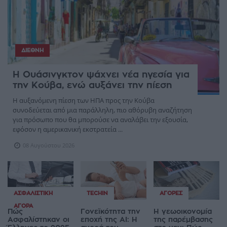
ΔΙΕΘΝΉ
Η Ουάσινγκτον ψάχνει νέα ηγεσία για
την Κούβα, ενώ αυξάνει την πίεση
Η αυξανόμενη πίεση των ΗΠΑ προς την Κούβα
συνοδεύεται από μια παράλληλη, πιο αθόρυβη αναζήτηση
για πρόσωπο που θα μπορούσε να αναλάβει την εξουσία,
εφόσον η αμερικανική εκστρατεία ...
08 Αυγούστου 2026
ΑΣΦΑΛΙΣΤΙΚΉ
TECHIN
ΑΓΟΡΈΣ
ΑΓΟΡΆ
Πώς
Γονεϊκότητα την
Η γεωοικονομία
Ασφαλίστηκαν οι
εποχή της AI: Η
της παρέμβασης