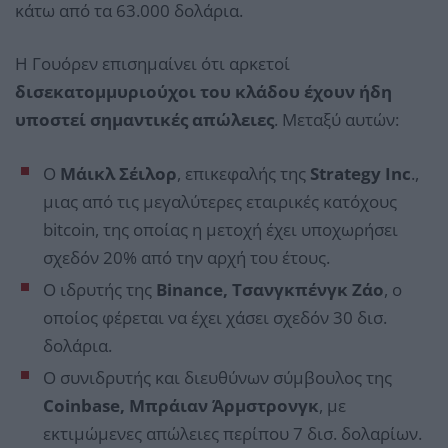
κάτω από τα 63.000 δολάρια.
Η Γουόρεν επισημαίνει ότι αρκετοί
δισεκατομμυριούχοι του κλάδου έχουν ήδη
υποστεί σημαντικές απώλειες
. Μεταξύ αυτών:
Ο
Μάικλ Σέιλορ
, επικεφαλής της
Strategy Inc
.,
μιας από τις μεγαλύτερες εταιρικές κατόχους
bitcoin, της οποίας η μετοχή έχει υποχωρήσει
σχεδόν 20% από την αρχή του έτους.
Ο ιδρυτής της
Binance, Τσανγκπένγκ Ζάο
, ο
οποίος φέρεται να έχει χάσει σχεδόν 30 δισ.
δολάρια.
Ο συνιδρυτής και διευθύνων σύμβουλος της
Coinbase, Μπράιαν Άρμστρονγκ
, με
εκτιμώμενες απώλειες περίπου 7 δισ. δολαρίων.