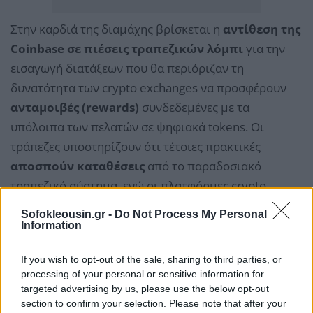
Στην καρδιά της διαμάχης βρίσκεται η
αντίθεση της
Coinbase σε πιέσεις τραπεζικών λόμπι
για την
εισαγωγή διατάξεων που θα περιόριζαν τη
δυνατότητα των crypto exchanges να προσφέρουν
ανταμοιβές (rewards)
συνδεδεμένες με τα
υπόλοιπα των πελατών σε ψηφιακά tokens. Οι
τράπεζες υποστηρίζουν ότι τέτοιες πρακτικές
αποσπούν καταθέσεις
από το παραδοσιακό
τραπεζικό σύστημα, ενώ οι πλατφόρμες crypto
απαντούν ότι απλώς προσφέρουν πιο ελκυστικούς
Sofokleousin.gr -
Do Not Process My Personal
όρους στους καταναλωτές.
Information
If you wish to opt-out of the sale, sharing to third parties, or
Η
Blockchain Association
, ένωση υπεράσπισης του
processing of your personal or sensitive information for
κλάδου των ψηφιακών περιουσιακών στοιχείων,
targeted advertising by us, please use the below opt-out
ευχαρίστησε τον Λευκό Οίκο για τη διαμεσολάβηση,
section to confirm your selection. Please note that after your