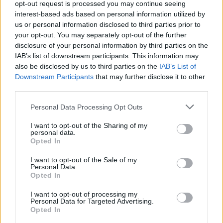
opt-out request is processed you may continue seeing
δηλώνοντας ότι η συνάντηση φέρνει «και τις δύο
interest-based ads based on personal information utilized by
πλευρές του τραπεζιού» πιο κοντά σε έναν
us or personal information disclosed to third parties prior to
συμβιβασμό, ειδικά στο ζήτημα των
ανταμοιβών
your opt-out. You may separately opt-out of the further
disclosure of your personal information by third parties on the
στα stablecoins
.
IAB’s list of downstream participants. This information may
also be disclosed by us to third parties on the
IAB’s List of
Downstream Participants
that may further disclose it to other
third parties.
Personal Data Processing Opt Outs
I want to opt-out of the Sharing of my
personal data.
Opted In
I want to opt-out of the Sale of my
Personal Data.
Opted In
I want to opt-out of processing my
Personal Data for Targeted Advertising.
Opted In