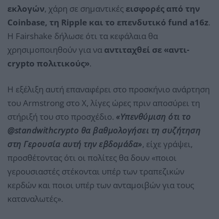
εκλογών
, χάρη σε σημαντικές
εισφορές από την
Coinbase, τη Ripple και το επενδυτικό fund a16z
.
Η Fairshake δήλωσε ότι τα κεφάλαια θα
χρησιμοποιηθούν για να
αντιταχθεί σε «αντι-
crypto πολιτικούς»
.
Η εξέλιξη αυτή επαναφέρει στο προσκήνιο ανάρτηση
του Armstrong στο X, λίγες ώρες πριν αποσύρει τη
στήριξή του στο προσχέδιο.
«Υπενθύμιση ότι το
@standwithcrypto θα βαθμολογήσει τη συζήτηση
στη Γερουσία αυτή την εβδομάδα»
, είχε γράψει,
προσθέτοντας ότι οι πολίτες θα δουν «ποιοι
γερουσιαστές στέκονται υπέρ των τραπεζικών
κερδών και ποιοι υπέρ των ανταμοιβών για τους
καταναλωτές».