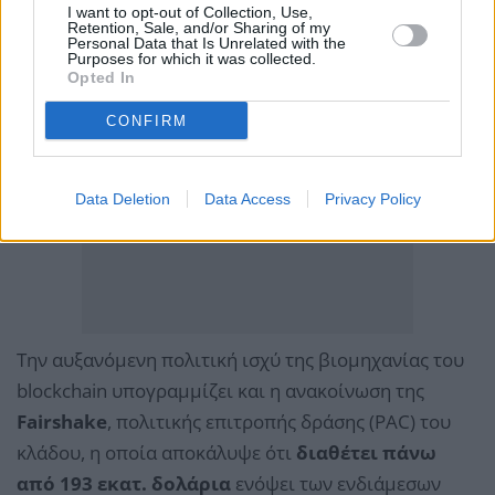
I want to opt-out of Collection, Use,
Retention, Sale, and/or Sharing of my
Personal Data that Is Unrelated with the
Purposes for which it was collected.
Opted In
CONFIRM
Data Deletion
Data Access
Privacy Policy
Την αυξανόμενη πολιτική ισχύ της βιομηχανίας του
blockchain υπογραμμίζει και η ανακοίνωση της
Fairshake
, πολιτικής επιτροπής δράσης (PAC) του
κλάδου, η οποία αποκάλυψε ότι
διαθέτει πάνω
από 193 εκατ. δολάρια
ενόψει των ενδιάμεσων