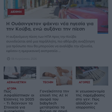
ΔΙΕΘΝΉ
Η Ουάσινγκτον ψάχνει νέα ηγεσία για
την Κούβα, ενώ αυξάνει την πίεση
Η αυξανόμενη πίεση των ΗΠΑ προς την Κούβα
συνοδεύεται από μια παράλληλη, πιο αθόρυβη αναζήτηση
για πρόσωπο που θα μπορούσε να αναλάβει την εξουσία,
εφόσον η αμερικανική εκστρατεία ...
08 Αυγούστου 2026
ΑΣΦΑΛΙΣΤΙΚΉ
TECHIN
ΑΓΟΡΈΣ
ΑΓΟΡΆ
Πώς
Γονεϊκότητα την
Η γεωοικονομία
Ασφαλίστηκαν οι
εποχή της AI: Η
της παρέμβασης
Έλληνες το 2025
αγορά του
στο γεν: Πώς
- Τι δείχνουν τα
babytech
αλλάζουν οι
Στοιχεία για
μετατρέπει τα
ισορροπίες
Αυτοκίνητο,
βρέφη σε πηγή