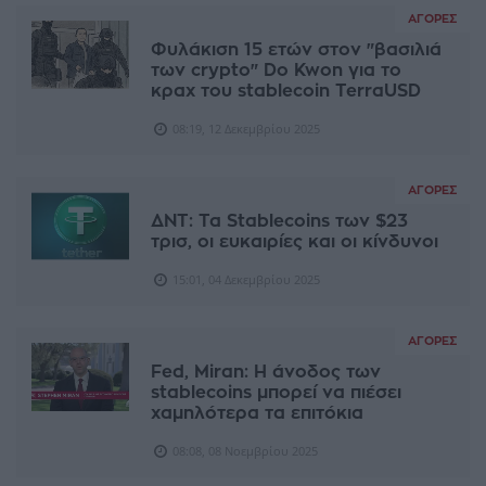
ΑΓΟΡΈΣ
Φυλάκιση 15 ετών στον "βασιλιά
των crypto" Do Kwon για το
κραχ του stablecoin TerraUSD
08:19, 12 Δεκεμβρίου 2025
ΑΓΟΡΈΣ
ΔΝΤ: Τα Stablecoins των $23
τρισ, οι ευκαιρίες και οι κίνδυνοι
15:01, 04 Δεκεμβρίου 2025
ΑΓΟΡΈΣ
Fed, Miran: Η άνοδος των
stablecoins μπορεί να πιέσει
χαμηλότερα τα επιτόκια
08:08, 08 Νοεμβρίου 2025