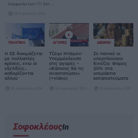
συμφωνία των 111 δισ. ...
06 Αυγούστου 2026
ΠΟΛΙΤΙΚΉ
ΑΓΟΡΈΣ
ΔΙΕΘΝΉ
Η ΕΕ δοκιμάζεται
Τζέιμι Ντάιμον:
Σε πανικό οι
με πολλαπλές
Υπερμόχλευση
υπερπλούσιοι
κρίσεις, ενώ οι
στις αγορές –
Κινέζοι: Φόρος
εξελίξεις...
«Κάποιος θα τις
20% στα
καθορίζονται
αναστατώσει»
υπεράκτια
αλλού
(+video)
καταπιστεύματα
06 Αυγούστου 2026
06 Αυγούστου 2026
05 Αυγούστου 2026