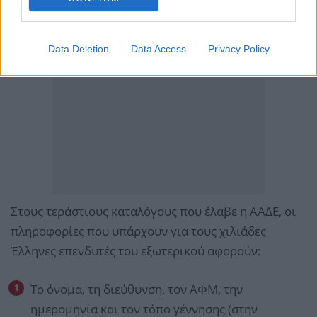
Data Deletion
Data Access
Privacy Policy
Στους τεράστιους καταλόγους που έλαβε η ΑΑΔΕ, οι
πληροφορίες που υπάρχουν για τους χιλιάδες
Έλληνες επενδυτές του εξωτερικού αφορούν:
Το όνομα, τη διεύθυνση, τον ΑΦΜ, την
ημερομηνία και τον τόπο γέννησης (στην