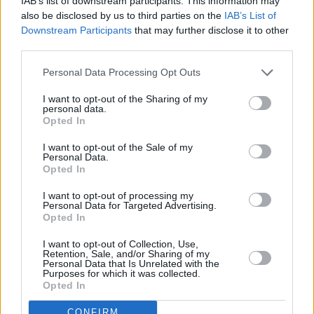
IAB’s list of downstream participants. This information may
χρηματοοικονομικές επενδύσεις, που είχαν στην
also be disclosed by us to third parties on the
IAB’s List of
Ελλάδα, κάτοικοι των συγκεκριμένων χωρών.
Downstream Participants
that may further disclose it to other
third parties.
Οι πληροφορίες που έλαβε η ΑΑΔΕ
Personal Data Processing Opt Outs
I want to opt-out of the Sharing of my
personal data.
Opted In
I want to opt-out of the Sale of my
Personal Data.
Opted In
I want to opt-out of processing my
Personal Data for Targeted Advertising.
Opted In
I want to opt-out of Collection, Use,
Retention, Sale, and/or Sharing of my
Personal Data that Is Unrelated with the
Purposes for which it was collected.
Opted In
CONFIRM