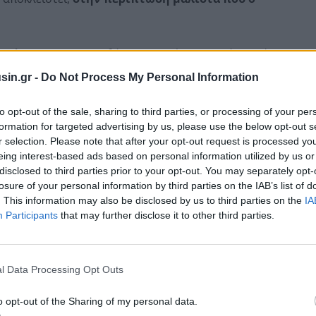
Αρχή
(ΕΛΣΤΑΤ) το Ακαθάριστο Εγχώριο Προϊόν κατά το
ά 0,7%, σε σχέση με το 3ο τρίμηνο 2019,
ενώ σε
sin.gr -
Do Not Process My Personal Information
ίασε
αύξηση κατά 1,0%
.
to opt-out of the sale, sharing to third parties, or processing of your per
formation for targeted advertising by us, please use the below opt-out s
r selection. Please note that after your opt-out request is processed y
eing interest-based ads based on personal information utilized by us or
disclosed to third parties prior to your opt-out. You may separately opt-
losure of your personal information by third parties on the IAB’s list of
. This information may also be disclosed by us to third parties on the
IA
Participants
that may further disclose it to other third parties.
l Data Processing Opt Outs
o opt-out of the Sharing of my personal data.