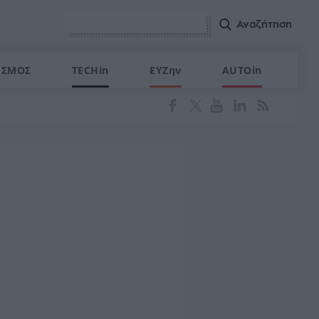
ΙΣΜΟΣ
TECHin
ΕΥΖην
AUTOin