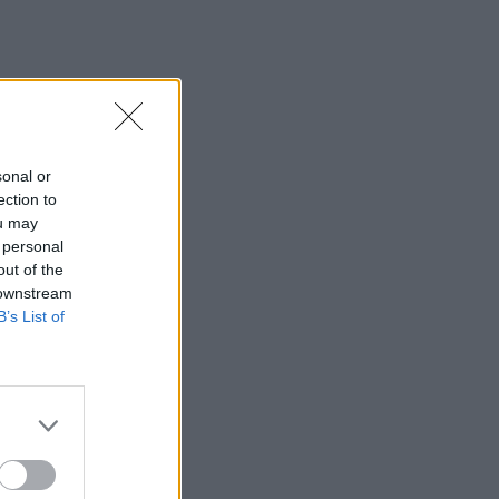
sonal or
ection to
ou may
 personal
out of the
 downstream
B’s List of