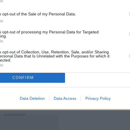
In
 διαμορφώθηκε τελικά στο
1,9%, έναντι 2%
που ήταν ο
ου ήταν το 2018
.
o opt-out of the Sale of my Personal Data.
κυβέρνησης είναι:
In
ν Επενδύσεων κατά 1,1 δισ. ευρώ, το 2019 και καθώς
to opt-out of processing my Personal Data for Targeted
ing.
μηνο, κάθε έτους, η περίοδος αυτή επιβαρύνθηκε
In
o opt-out of Collection, Use, Retention, Sale, and/or Sharing
ersonal Data that Is Unrelated with the Purposes for which it
οποία τον Δεκέμβριο του 2019 ήταν ύψους 900 εκατ.
lected.
ότερα από 200 εκατ. ευρώ.Τα συγκεκριμένα χρήματα
In
CONFIRM
ελευταίο τρίμηνο του 2019.
ήνου του 2018, όταν είχε καταγραφεί αύξηση του ΑΕΠ
Data Deletion
Data Access
Privacy Policy