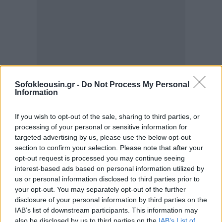
Sofokleousin.gr -
Do Not Process My Personal
Ο
Γιώργος Αγγελούσης,
CEO της United Fiber,
Information
δήλωσε: «Κατακτήσαμε ένα ακόμα σημαντικό
If you wish to opt-out of the sale, sharing to third parties, or
ορόσημο: 512.000 σπίτια και επιχειρήσεις είναι
processing of your personal or sensitive information for
συνδεδεμένα με το δίκτυο οπτικών ινών μας, που
targeted advertising by us, please use the below opt-out
προσφέρει υψηλές ταχύτητες τόσο στην Αθήνα και τη
section to confirm your selection. Please note that after your
opt-out request is processed you may continue seeing
Θεσσαλονίκη, όσο και σε άλλες κομβικές περιοχές
interest-based ads based on personal information utilized by
της Ελλάδος, μεταξύ αυτών το Ηράκλειο, η Λάρισα
us or personal information disclosed to third parties prior to
και η Καλαμάτα. Αυτό το επίτευγμα υπογραμμίζει τη
your opt-out. You may separately opt-out of the further
disclosure of your personal information by third parties on the
δέσμευσή μας να επιταχύνουμε τον ψηφιακό
IAB’s list of downstream participants. This information may
μετασχηματισμό της Ελλάδας, ενδυναμώνοντας
also be disclosed by us to third parties on the
IAB’s List of