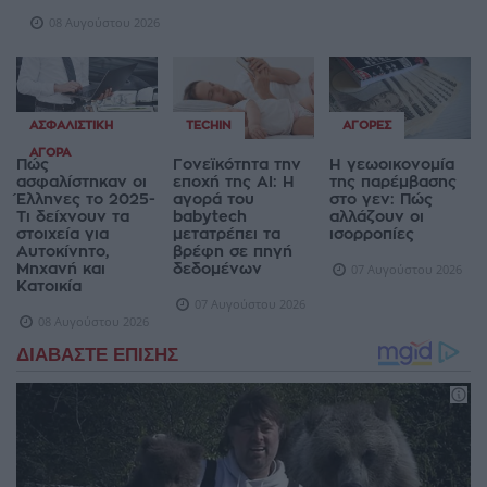
08 Αυγούστου 2026
ΑΣΦΑΛΙΣΤΙΚΉ
TECHIN
ΑΓΟΡΈΣ
ΑΓΟΡΆ
Πώς
Γονεϊκότητα την
Η γεωοικονομία
ασφαλίστηκαν οι
εποχή της AI: Η
της παρέμβασης
Έλληνες το 2025-
αγορά του
στο γεν: Πώς
Τι δείχνουν τα
babytech
αλλάζουν οι
στοιχεία για
μετατρέπει τα
ισορροπίες
Αυτοκίνητο,
βρέφη σε πηγή
Μηχανή και
δεδομένων
07 Αυγούστου 2026
Κατοικία
07 Αυγούστου 2026
08 Αυγούστου 2026