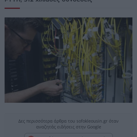
Δες περισσότερα άρθρα του sofokleousin.gr όταν
αναζητάς ειδήσεις στην Google