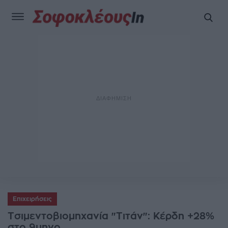
Επιχειρήσεις
Τσιμεντοβιομηχανία "Τιτάν": Κέρδη +28%
στο 9μηνο