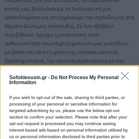
κοντά μας, βελτιώνουμε τα λειτουργικά μας
αποτελέσματα και επιταχύνουμε την πρόοδο μας στα
θέματα βιώσιμης ανάπτυξης. Σε ένα αβέβαιο
περιβάλλον, έχουμε εμπιστοσύνη στην
ανθεκτικότητα του επιχειρηματικού μας μοντέλου,
με βάση την ίδια τη φύση της κατασκευαστικής
δραστηριότητας, την αποτελεσματικότητα με την
οποία μπορέσαμε να αντιμετωπίσουμε την πανδημία
μέχρι σήμερα, καθώς και την προσήλωση και
Sofokleousin.gr -
Do Not Process My Personal
Information
αφοσίωση των ανθρώπων μας.»
If you wish to opt-out of the sale, sharing to third parties, or
Οι επιδόσεις σε επιμέρους τομείς και αγορές
processing of your personal or sensitive information for
targeted advertising by us, please use the below opt-out
section to confirm your selection. Please note that after your
opt-out request is processed you may continue seeing
Στις ΗΠΑ
οιεπιπτώσεις της πανδημίας στον
interest-based ads based on personal information utilized by
κατασκευαστικό κλάδο δεν ήταν ιδιαίτερα σοβαρές.
us or personal information disclosed to third parties prior to