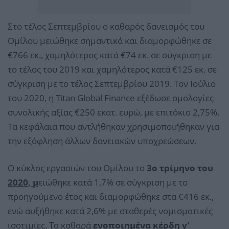
Στο τέλος Σεπτεμβρίου ο καθαρός δανεισμός του
Ομίλου μειώθηκε σημαντικά και διαμορφώθηκε σε
€766 εκ., χαμηλότερος κατά €74 εκ. σε σύγκριση με
το τέλος του 2019 και χαμηλότερος κατά €125 εκ. σε
σύγκριση με το τέλος Σεπτεμβρίου 2019. Τον Ιούλιο
του 2020, η Titan Global Finance εξέδωσε ομολογίες
συνολικής αξίας €250 εκατ. ευρώ, με επιτόκιο 2,75%.
Τα κεφάλαια που αντλήθηκαν χρησιμοποιήθηκαν για
την εξόφληση άλλων δανειακών υποχρεώσεων.
Ο κύκλος εργασιών του Ομίλου το
3ο τρίμηνο του
2020, μ
ειώθηκε κατά 1,7% σε σύγκριση με το
προηγούμενο έτος και διαμορφώθηκε στα €416 εκ.,
ενώ αυξήθηκε κατά 2,6% με σταθερές νομισματικές
ισοτιμίες. Τα καθαρά
ενοποιημένα κέρδη γ'