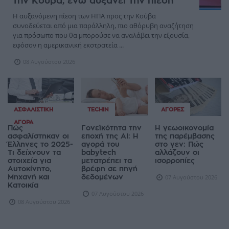
την Κούβα, ενώ αυξάνει την πίεση
Η αυξανόμενη πίεση των ΗΠΑ προς την Κούβα
συνοδεύεται από μια παράλληλη, πιο αθόρυβη αναζήτηση
για πρόσωπο που θα μπορούσε να αναλάβει την εξουσία,
εφόσον η αμερικανική εκστρατεία ...
08 Αυγούστου 2026
ΑΣΦΑΛΙΣΤΙΚΉ
TECHIN
ΑΓΟΡΈΣ
ΑΓΟΡΆ
Πώς
Γονεϊκότητα την
Η γεωοικονομία
ασφαλίστηκαν οι
εποχή της AI: Η
της παρέμβασης
Έλληνες το 2025-
αγορά του
στο γεν: Πώς
Τι δείχνουν τα
babytech
αλλάζουν οι
στοιχεία για
μετατρέπει τα
ισορροπίες
Αυτοκίνητο,
βρέφη σε πηγή
Μηχανή και
δεδομένων
07 Αυγούστου 2026
Κατοικία
07 Αυγούστου 2026
08 Αυγούστου 2026