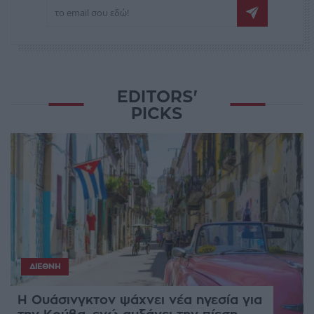
EDITORS'
PICKS
ΔΙΕΘΝΉ
Η Ουάσινγκτον ψάχνει νέα ηγεσία για