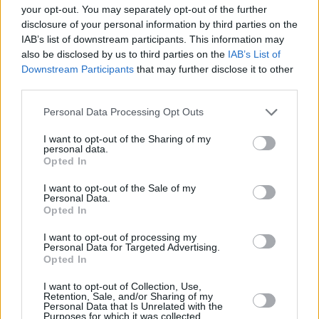
your opt-out. You may separately opt-out of the further
Η αγορά κατοικίας –ειδικότερα οι νεόδμητες
disclosure of your personal information by third parties on the
μονοκατοικίες (single-family housing) – και τα έργα
IAB’s list of downstream participants. This information may
υποδομής εξακολούθησαν να δίνουν ώθηση στην
also be disclosed by us to third parties on the
IAB’s List of
Downstream Participants
that may further disclose it to other
αγορά, ενώ ο κλάδος εμπορικών και βιομηχανικών
third parties.
ακινήτων σημείωσε κάμψη, λόγω των
Personal Data Processing Opt Outs
μακροοικονομικών συνθηκών που επικρατούν. Η
ζήτηση στην αγορά κατοικίας διαμορφώθηκε σε
I want to opt-out of the Sharing of my
personal data.
υψηλά επίπεδα λόγω των εξαιρετικά χαμηλών
Opted In
επιτοκίων στα στεγαστικά δάνεια και του
I want to opt-out of the Sale of my
περιορισμένου αριθμού διαθέσιμων προς πώληση
Personal Data.
Opted In
κατοικιών.
I want to opt-out of processing my
Personal Data for Targeted Advertising.
Στη Φλόριντα και στις Μεσοατλαντικές Πολιτείες
Opted In
παρά τις διαφορές που υπάρχουν στις εν λόγω
I want to opt-out of Collection, Use,
περιοχές, οι αγορές παρέμειναν εύρωστες, λόγω των
Retention, Sale, and/or Sharing of my
Personal Data that Is Unrelated with the
καλών συνθηκών αγοράς τόσο στον κλάδο των
Purposes for which it was collected.