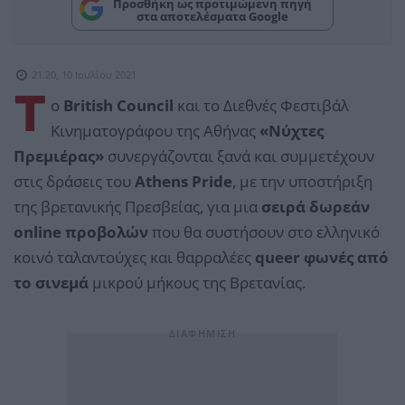
Προσθήκη ως προτιμώμενη πηγή
στα αποτελέσματα Google
21:20, 10 Ιουλίου 2021
T
o
British Council
και το Διεθνές Φεστιβάλ
Κινηματογράφου της Αθήνας
«Νύχτες
Πρεμιέρας»
συνεργάζονται ξανά και συμμετέχουν
στις δράσεις του
Athens Pride
, με την υποστήριξη
της βρετανικής Πρεσβείας, για μια
σειρά δωρεάν
online προβολών
που θα συστήσουν στο ελληνικό
κοινό ταλαντούχες και θαρραλέες
queer φωνές από
το σινεμά
μικρού μήκους της Βρετανίας.