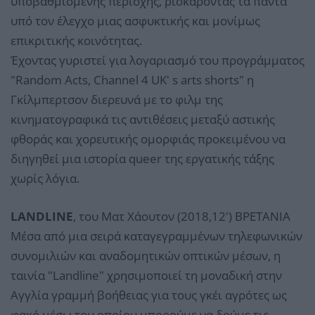
υποβαθμισμένης περιοχής, ρισκάροντας τα πάντα
υπό τον έλεγχο μιας ασφυκτικής και μονίμως
επικριτικής κοινότητας.
Έχοντας γυριστεί για λογαριασμό του προγράμματος
"Random Acts, Channel 4 UK' s arts shorts" η
Γκίλμπερτσον διερευνά με το φιλμ της
κινηματογραφικά τις αντιθέσεις μεταξύ αστικής
φθοράς και χορευτικής ομορφιάς προκειμένου να
διηγηθεί μια ιστορία queer της εργατικής τάξης
χωρίς λόγια.
LANDLINE
, του Ματ Χάουτον (2018,12') ΒΡΕΤΑΝΙΑ
Μέσα από μια σειρά καταγεγραμμένων τηλεφωνικών
συνομιλιών και αναδομητικών οπτικών μέσων, η
ταινία "Landline" χρησιμοποιεί τη μοναδική στην
Αγγλία γραμμή βοήθειας για τους γκέι αγρότες ως
φακό μέσω του οποίου μπορούμε να δούμε τις