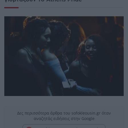
Δες περισσότερα άρθρα του sofokleousin.gr όταν
αναζητάς ειδήσεις στην Google