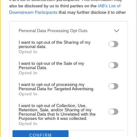
also be disclosed by us to third parties on the
IAB’s List of
Downstream Participants
that may further disclose it to other
TREACLE
(2019), της Ρόζι Ουέστχοφ (2019, 17')
third parties.
ΒΡΕΤΑΝΙΑ
Personal Data Processing Opt Outs
Όταν οι φιλενάδες Μπέλ και Τζέσι φεύγουν για το
I want to opt-out of the Sharing of my
Σαββατοκύριακο και μεθυσμένα ερωτοτροπούν,
personal data.
Opted In
αυτό που φαίνεται ως ένα αμήχανο παραστράτημα
στην ακράδαντα ετερόφυλη Τζέσι είναι στην
I want to opt-out of the Sale of my
Personal Data.
πραγματικότητα μια απίστευτη προδοσία για την
Opted In
αμφιφυλόφιλη Μπελ.
I want to opt-out of processing my
Επιδεικνύοντας μια πανίσχυρη ερμηνεία από την
Personal Data for Targeted Advertising.
Opted In
Έιπριλ Κέλεϊ (επίσης συγγραφέα και παραγωγού της
ταινίας), το "Treacle" είναι μια σπάνια εξερεύνηση
I want to opt-out of Collection, Use,
Retention, Sale, and/or Sharing of my
της bi ταυτότητας, και ένα ακόμη πιο σπάνιο
Personal Data that Is Unrelated with the
Purposes for which it was collected.
πορτραίτο του πώς η διαγραφή των bi μπορεί να
Opted In
προκύψει ακόμη και μέσα στις πιο στενές φιλίες.
CONFIRM