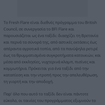
Το Fresh Flare είναι διεθνές πρόγραμμα του British
Council, σε συνεργασία το BFI Flare και
παρουσιάζεται ως ένα ταξίδι: διασχίζει τη Βρετανία
και περνά τα σύνορά της, από αστικές εκτάσεις έως
απέραντα αγροτικά τοπία, από τα πανύψηλα ρετιρέ
έως τα θρυμματισμένα συγκροτήματα κατοικιών, και
μέσα από εκκλησίες, νυχτερινά κλαμπ, πισίνες και
κομμωτήρια. Πρόκειται για ένα ταξίδι από την
καταπίεση και την ντροπή προς την απελευθέρωση,
τη γιορτή και την αποδοχή.
Παρ' όλο που αυτό το ταξίδι δεν είναι πάντοτε
εύκολο, οι ταινίες του προγράμματος εξυμνούν το