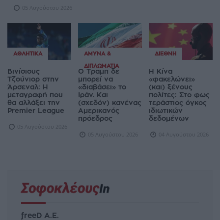
05 Αυγούστου 2026
ΑΘΛΗΤΙΚΆ
ΆΜΥΝΑ &
ΔΙΕΘΝΉ
ΔΙΠΛΩΜΑΤΊΑ
Βινίσιους
Ο Τραμπ δε
Η Κίνα
Τζούνιορ στην
μπορεί να
«φακελώνει»
Άρσεναλ: Η
«διαβάσει» το
(και) ξένους
μεταγραφή που
Ιράν. Και
πολίτες: Στο φως
θα αλλάξει την
(σχεδόν) κανένας
τεράστιος όγκος
Premier League
Αμερικανός
ιδιωτικών
πρόεδρος
δεδομένων
05 Αυγούστου 2026
05 Αυγούστου 2026
04 Αυγούστου 2026