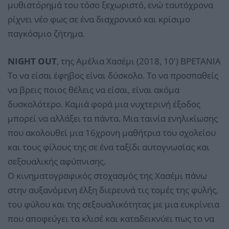
μυθιστόρημά του τόσο ξεχωριστό, ενώ ταυτόχρονα
ρίχνει νέο φως σε ένα διαχρονικό και κρίσιμο
παγκόσμιο ζήτημα.
NIGHT OUT
, της Αμέλια Χασέμι (2018, 10') ΒΡΕΤΑΝΙΑ
Το να είσαι έφηβος είναι δύσκολο. Το να προσπαθείς
να βρεις ποιος θέλεις να είσαι, είναι ακόμα
δυσκολότερο. Καμιά φορά μια νυχτερινή έξοδος
μπορεί να αλλάξει τα πάντα. Μια ταινία ενηλικίωσης
που ακολουθεί μια 16χρονη μαθήτρια του σχολείου
και τους φίλους της σε ένα ταξίδι αυτογνωσίας και
σεξουαλικής αφύπνισης.
Ο κινηματογραφικός στοχασμός της Χασέμι πάνω
στην αυξανόμενη έλξη διερευνά τις τομές της φυλής,
του φύλου και της σεξουαλικότητας με μια ευκρίνεια
που αποφεύγει τα κλισέ και καταδεικνύει πως το να