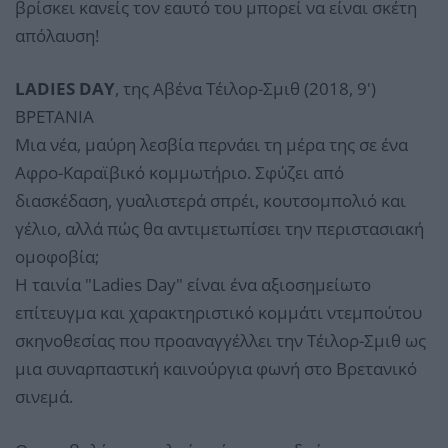
βρίσκει κανείς τον εαυτό του μπορεί να είναι σκέτη
απόλαυση!
LADIES DAY
, της Αβένα Τέιλορ-Σμιθ (2018, 9')
ΒΡΕΤΑΝΙΑ
Μια νέα, μαύρη λεσβία περνάει τη μέρα της σε ένα
Αφρο-Καραϊβικό κομμωτήριο. Σφύζει από
διασκέδαση, γυαλιστερά σπρέι, κουτσομπολιό και
γέλιο, αλλά πώς θα αντιμετωπίσει την περιστασιακή
ομοφοβία;
Η ταινία "Ladies Day" είναι ένα αξιοσημείωτο
επίτευγμα και χαρακτηριστικό κομμάτι ντεμπούτου
σκηνοθεσίας που προαναγγέλλει την Τέιλορ-Σμιθ ως
μια συναρπαστική καινούργια φωνή στο Βρετανικό
σινεμά.