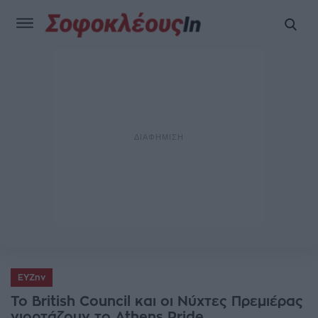
ΕΥΖην
To British Council και οι Νύχτες Πρεμιέρας
γιορτάζουν το Athens Pride