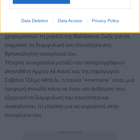
ANEMONE
, του Αμρού Αλ-Καντί (2018, 18')
ΒΡΕΤΑΝΙΑ
Data Deletion
Data Access
Privacy Policy
Ένας δεύτερης γενιάς Βρετανό-Νιγηριανός έφηβος
χρησιμοποιεί τη μαγεία της θαλάσσιας ζωής για να
εκφράσει τη διεμφυλική του ταυτότητα στη
θρησκόληπτη οικογένειά του.
Τέταρτη συνεργασία μεταξύ του σεναριογράφου/
σκηνοθέτη Αμρού Αλ-Καντί και της παραγωγού
Σαβάνα Τζέιμς-Μπέιλι, η ταινία "Anemone" είναι μια
τρυφερή σπουδή πάνω σε έναν νέο άνθρωπο που
εξερευνά τη διεμφυλική του ταυτότητα και
ανακαλύπτει τη γλώσσα για να εκφραστεί στην
οικογένεια του.