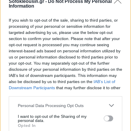
Μποντ δεν χρειάζεται να γίνει
Sofokleousin.gr -
Do Not Process My Personal
woke
Information
11:40, 09 Ιουνίου 2026
If you wish to opt-out of the sale, sharing to third parties, or
processing of your personal or sensitive information for
ΕΥΖΗΝ
targeted advertising by us, please use the below opt-out
Γιατί ο βραβευμένος με Όσκαρ
section to confirm your selection. Please note that after your
δημιουργός του Dune
opt-out request is processed you may continue seeing
αντιστέκεται στην ΑΙ
interest-based ads based on personal information utilized by
15:06, 03 Ιουνίου 2026
us or personal information disclosed to third parties prior to
your opt-out. You may separately opt-out of the further
disclosure of your personal information by third parties on the
ΕΥΖΗΝ
IAB’s list of downstream participants. This information may
Διθύραμβοι για το «Ημέρα
also be disclosed by us to third parties on the
IAB’s List of
Αποκάλυψης»: «Ο καλύτερος
Downstream Participants
that may further disclose it to other
Σπίλμπεργκ εδώ και 20 χρόνια»
third parties.
(+trailer)
09:49, 28 Μαΐου 2026
Personal Data Processing Opt Outs
I want to opt-out of the Sharing of my
ΕΥΖΗΝ
personal data.
Opted In
Κάννες 2026: Το Χόλιγουντ