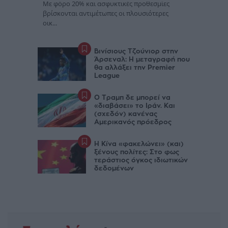
Με φόρο 20% και ασφυκτικές προθεσμίες
βρίσκονται αντιμέτωπες οι πλουσιότερες
οικ...
Βινίσιους Τζούνιορ στην
Άρσεναλ: Η μεταγραφή που
θα αλλάξει την Premier
League
Ο Τραμπ δε μπορεί να
«διαβάσει» το Ιράν. Και
(σχεδόν) κανένας
Αμερικανός πρόεδρος
Η Κίνα «φακελώνει» (και)
ξένους πολίτες: Στο φως
τεράστιος όγκος ιδιωτικών
δεδομένων