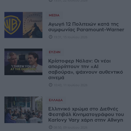
15:07, 22 Ιουλίου 2026
MEDIA
Αγωγή 12 Πολιτειών κατά της
συμφωνίας Paramount–Warner
19:31, 15 Ιουλίου 2026
ΕΥΖΗΝ
Κρίστοφερ Νόλαν: Οι νέοι
απορρίπτουν την «AI
σαβούρα», ψάχνουν αυθεντικό
σινεμά
10:43, 11 Ιουλίου 2026
ΕΛΛΆΔΑ
Ελληνικό χρώμα στο Διεθνές
Φεστιβάλ Κινηματογράφου του
Karlovy Vary χάρη στην Allwyn
08:50, 09 Ιουλίου 2026