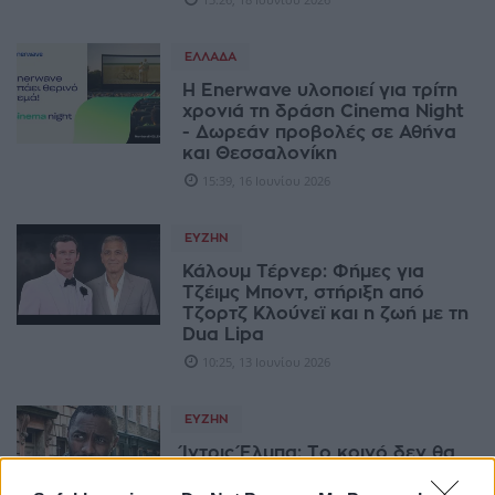
ΕΛΛΆΔΑ
Η Enerwave υλοποιεί για τρίτη
χρονιά τη δράση Cinema Night
- Δωρεάν προβολές σε Αθήνα
και Θεσσαλονίκη
15:39, 16 Ιουνίου 2026
ΕΥΖΗΝ
Κάλουμ Τέρνερ: Φήμες για
Τζέιμς Μποντ, στήριξη από
Τζορτζ Κλούνεϊ και η ζωή με τη
Dua Lipa
10:25, 13 Ιουνίου 2026
ΕΥΖΗΝ
Ίντρις Έλμπα: Το κοινό δεν θα
δεχόταν έναν μαύρο 007, ο