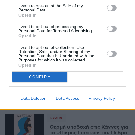
απουσίαζε, το queer σινεμά
I want to opt-out of the Sale of my
κυριάρχησε
Personal Data.
Opted In
12:54, 24 Μαΐου 2026
I want to opt-out of processing my
Personal Data for Targeted Advertising.
ΕΥΖΗΝ
Opted In
Το Netflix επενδύει σε πυρηνικό
θρίλερ από τους παραγωγούς
I want to opt-out of Collection, Use,
του "The Batman"
Retention, Sale, and/or Sharing of my
Personal Data that Is Unrelated with the
12:28, 24 Μαΐου 2026
Purposes for which it was collected.
Opted In
ΕΥΖΗΝ
CONFIRM
"The Mandalorian & Grogu":
Επιτυχία για τη Disney, όχι
σωτηρία για το Star Wars
Data Deletion
Data Access
Privacy Policy
10:16, 23 Μαΐου 2026
ΕΥΖΗΝ
Θερμή υποδοχή στις Κάννες για
το «Πικρές Γιορτές» του Πέδρο