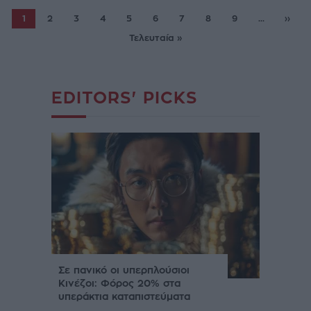
1
2
3
4
5
6
7
8
9
...
››
Τελευταία »
EDITORS' PICKS
Σε πανικό οι υπερπλούσιοι
Κινέζοι: Φόρος 20% στα
υπεράκτια καταπιστεύματα