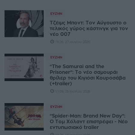
ΕΥΖΗΝ
Τζέιμς Μποντ: Τον Αύγουστο ο
τελικός γύρος κάστινγκ για τον
νέο 007
18:30, 27 Ιουνίου 2026
ΕΥΖΗΝ
"The Samurai and the
Prisoner": Το νέο σαμουράι
θρίλερ του Κιγιόσι Κουροσάβα
(+trailer)
11:08, 26 Ιουνίου 2026
ΕΥΖΗΝ
"Spider-Man: Brand New Day":
Ο Τομ Χόλαντ επιστρέφει - Νέο
εντυπωσιακό trailer
13:26, 18 Ιουνίου 2026