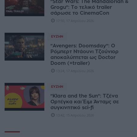
"Star Wars: The Mandalorian &
Grogu": Το τελικό trailer
σάρωσε το CinemaCon
17:50, 17 Απριλίου 2026
ΕΥΖΗΝ
"Avengers: Doomsday": Ο
Ρόμπερτ Ντάουνι Τζούνιορ
αποκαλύπτεται ως Doctor
Doom (+trailer)
13:24, 17 Απριλίου 2026
ΕΥΖΗΝ
"Klara and the Sun": Τζένα
Ορτέγκα και Έιμι Άνταμς σε
συγκινητικό sci-fi
13:42, 15 Απριλίου 2026