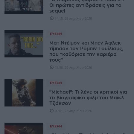
Οι πρώτες αντιδράσεις για το
sequel
14:15, 29 Απριλίου 2026
ΕΥΖΗΝ
Ματ Ντέιμον και Μπεν Άφλεκ
τίμησαν τον Ρόμπιν Γουίλιαμς,
που "καθόρισε την καριέρα
τους"
13:58, 29 Απριλίου 2026
ΕΥΖΗΝ
"Michael": Τι λένε οι κριτικοί για
το βιογραφικό φιλμ του Μάικλ
Τζάκσον
09:01, 22 Απριλίου 2026
ΕΥΖΗΝ