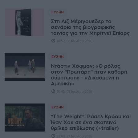
ΕΥΖΗΝ
Στη Λιζ Μέριγουεδερ το
σενάριο της βιογραφικής
ταινίας για την Μπρίτνεϊ Σπίαρς
10:52, 08 Ιουλίου 2026
ΕΥΖΗΝ
Ντάστιν Χόφμαν: «Ο ρόλος
στον "Πρωτάρη" ήταν καθαρή
σύμπτωση» - «Διχασμένη η
Αμερική»
10:45, 05 Ιουλίου 2026
ΕΥΖΗΝ
"The Weight": Ράσελ Κρόου και
Ίθαν Χοκ σε ένα σκοτεινό
θρίλερ επιβίωσης (+trailer)
22:00, 27 Ιουνίου 2026