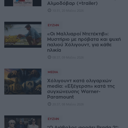
Αλμοδόβαρ (+trailer)
10:31, 20 Μαΐου 2026
ΕΥΖΗΝ
«Οι Μαλλιαροί Ντετέκτιβ»:
Μυστήριο με πρόβατα και ψυχή
παλιού Χόλιγουντ, για κάθε
ηλικία
08:37, 09 Μαΐου 2026
MEDIA
Χόλιγουντ κατά ολιγαρχών
media: «Eξέγερση» κατά της
συγχώνευσης Warner-
Paramount
20:37, 08 Μαΐου 2026
ΕΥΖΗΝ
"Ο Διάβολος φοράει Prada 2":