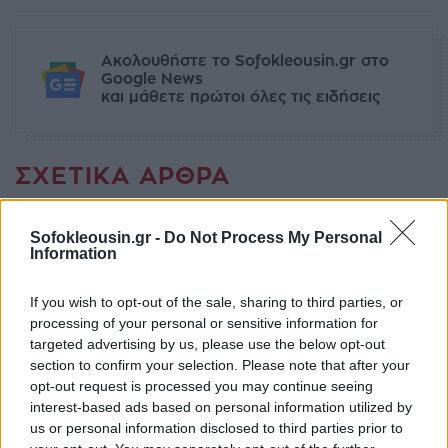
Ακολουθήστε το Sofokleousin.gr στο
Google News
και μάθετε πρώτοι όλες τις ειδήσεις
ΣΧΕΤΙΚΆ ΆΡΘΡΑ
Sofokleousin.gr -
Do Not Process My Personal
ΕΥΖΗΝ
Information
"Steve", με τον Κίλιαν Μέρφι στο
Netflix (+trailer)
If you wish to opt-out of the sale, sharing to third parties, or
15:05, 05 Ιουλίου 2024
processing of your personal or sensitive information for
targeted advertising by us, please use the below opt-out
section to confirm your selection. Please note that after your
opt-out request is processed you may continue seeing
interest-based ads based on personal information utilized by
us or personal information disclosed to third parties prior to
Εγγραφείτε στο Newsletter μας