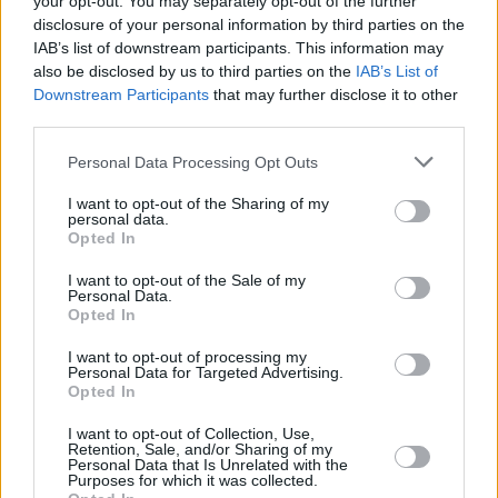
your opt-out. You may separately opt-out of the further
Οι σημαντικότερες ειδήσεις της ημέρας στο email
disclosure of your personal information by third parties on the
σου
IAB’s list of downstream participants. This information may
also be disclosed by us to third parties on the
IAB’s List of
Downstream Participants
that may further disclose it to other
third parties.
Personal Data Processing Opt Outs
I want to opt-out of the Sharing of my
personal data.
EDITORS'
Opted In
PICKS
I want to opt-out of the Sale of my
Personal Data.
Opted In
I want to opt-out of processing my
Personal Data for Targeted Advertising.
Opted In
I want to opt-out of Collection, Use,
Retention, Sale, and/or Sharing of my
Personal Data that Is Unrelated with the
Purposes for which it was collected.
ΠΟΛΙΤΙΚΉ