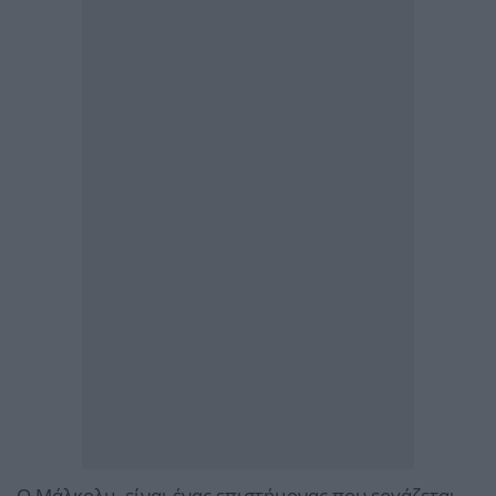
Ο Μάλκολμ, είναι ένας επιστήμονας που εργάζεται