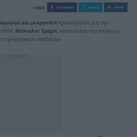
facebook
tweet
share
ιαγωγών και μικροτσίπ
προανήγγειλε για την
ν ΗΠΑ,
Ντόναλντ Τραμπ
, εντείνοντας την πίεση για
ν τεχνολογικών υποδομών.