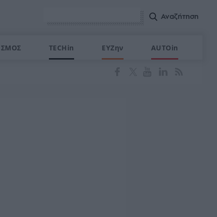
ΙΣΜΟΣ
TECHin
ΕΥΖην
AUTOin