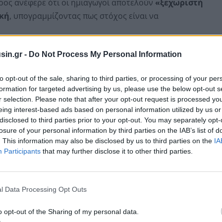
ρος ανέφερε ότι οι ημιαγωγοί αποτελούν
«ξεχωριστή
ική
, υπογραμμίζοντας πως στόχος είναι να
ες για τα νέα μέτρα, η δήλωση έρχεται λίγες μόλις
sin.gr -
Do Not Process My Personal Information
άταγμα για την επιβολή δασμών σε ευρύ φάσμα
to opt-out of the sale, sharing to third parties, or processing of your per
ων εισαγωγών από την
Ταϊβάν
.
formation for targeted advertising by us, please use the below opt-out s
r selection. Please note that after your opt-out request is processed y
eing interest-based ads based on personal information utilized by us or
disclosed to third parties prior to your opt-out. You may separately opt-
losure of your personal information by third parties on the IAB’s list of
. This information may also be disclosed by us to third parties on the
IA
Participants
that may further disclose it to other third parties.
l Data Processing Opt Outs
o opt-out of the Sharing of my personal data.