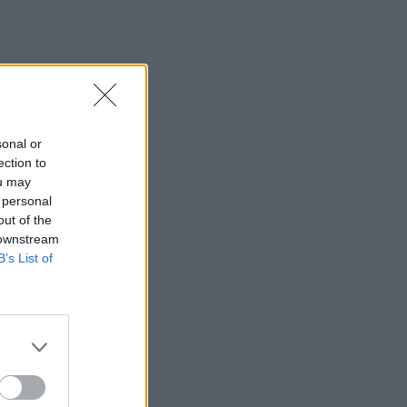
sonal or
ection to
ou may
 personal
out of the
 downstream
B’s List of