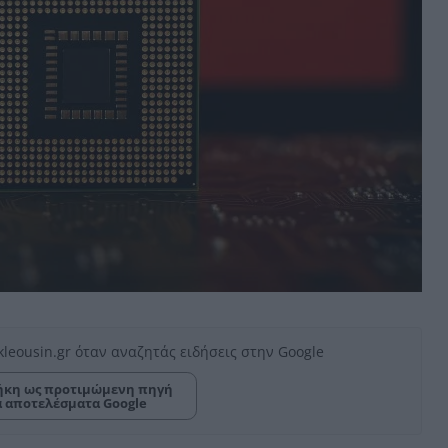
kleousin.gr όταν αναζητάς ειδήσεις στην Google
κη ως προτιμώμενη πηγή
α αποτελέσματα Google