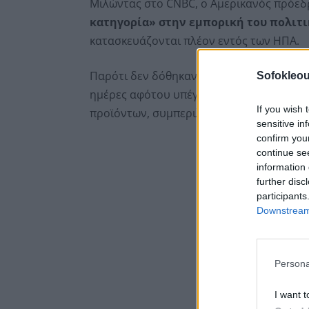
Μιλώντας στο CNBC, ο Αμερικανός πρόεδ
κατηγορία» στην εμπορική του πολιτ
κατασκευάζονται πλέον εντός των ΗΠΑ.
Παρότι δεν δόθηκαν περαιτέρω λεπτομέρει
Sofokleou
ημέρες αφότου υπέγραψε εκτελεστικό δι
If you wish 
προϊόντων, συμπεριλαμβανομένων και τ
sensitive in
confirm you
continue se
information 
further disc
participants
Downstream 
Persona
I want t