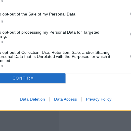
In
ps παγκοσμίως παράγεται στην Ταϊβάν, με την
Taiwan
o opt-out of the Sale of my Personal Data.
y (TSMC)
να δεσπόζει στην αγορά. Μεταξύ των βασικών
In
νολογικοί κολοσσοί όπως
η Apple, η Nvidia, η AMD
to opt-out of processing my Personal Data for Targeted
ing.
In
 ΗΠΑ υπόκεινται σε δασμό 20%, μειωμένο πάντως από
o opt-out of Collection, Use, Retention, Sale, and/or Sharing
ersonal Data that Is Unrelated with the Purposes for which it
lected.
In
CONFIRM
Data Deletion
Data Access
Privacy Policy